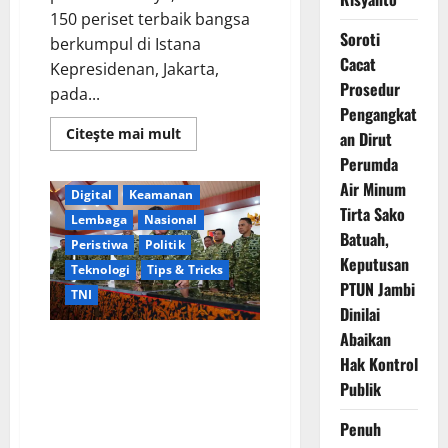
150 periset terbaik bangsa
Soroti
berkumpul di Istana
Cacat
Kepresidenan, Jakarta,
Prosedur
pada...
Pengangkat
Read
Citeşte mai mult
an Dirut
more
about
Perumda
Banten
Berita Terkini
Perkuat
Air Minum
Sinergi
Digital
Keamanan
Nasional,
Tirta Sako
Presiden
Lembaga
Nasional
Prabowo
Batuah,
Dialog
Peristiwa
Politik
Langsung
Keputusan
Teknologi
Tips & Tricks
dengan
150
PTUN Jambi
TNI
Periset
Dinilai
Terbaik
di
Abaikan
Istana
Panglima TNI Pimpin
Kepresidenan
Hak Kontrol
Pengesahan Doktrin “Perisai
Publik
Trisula Nusantara”, Tegaskan
Adaptasi TNI Hadapi Perang
Penuh
Modern