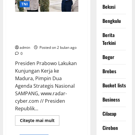
Fiktif
TNI
Bekasi
ASN
Presiden Prabowo Lakukan
Bengkulu
Kunjungan Kerja ke Madura,
Pimpin Dua Agenda Strategis
Berita
Nasional
Terkini
admin
Posted on 2 bulan ago
0
Bogor
Presiden Prabowo Lakukan
Kunjungan Kerja ke
Brebes
Berita Terkini
Daerah
Madura, Pimpin Dua
Bucket lists
Digital
DPR RI
Agenda Strategis Nasional ​
DPR RI/DPRD
Ekonomi
SAMPANG, www.radar-
Business
Keamanan
cyber.com // Presiden
Kejaksaan Agung RI
Republik...
Cilacap
Kementerian RI
Read
Citeşte mai mult
Kesehatan
KPK
Lahat
more
Cirebon
about
Lembaga
Nasional
Presiden