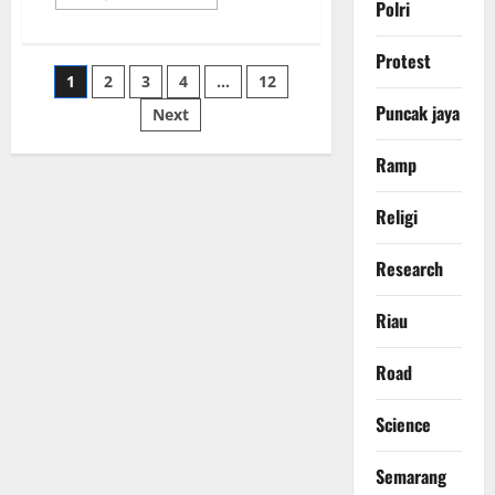
more
Polri
about
Prof
Dr
Protest
Sutan
Paginasi
1
2
3
4
…
12
Nasomal
Meminta
Puncak jaya
Presiden
Next
pos
RI
Tetapkan
Hukuman
Ramp
Mati
Bagi
LGBT
Religi
Research
Riau
Road
Science
Semarang