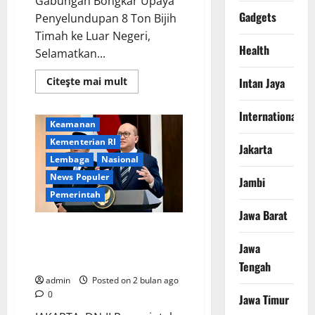
Gabungan Bongkar Upaya
Gadgets
Penyelundupan 8 Ton Bijih
Timah ke Luar Negeri,
Health
Selamatkan...
Read
Citeşte mai mult
Intan Jaya
Berita Terkini
Digital
more
about
International
Jakarta
Satlak
International
Tri
Keamanan
Cakti
dan
Kementerian RI
Jakarta
Tim
Gabungan
Lembaga
Nasional
Bongkar
News Populer
Upaya
Jambi
Penyelundupan
Pemerintah
8
Ton
Jawa Barat
Bijih
Timah
Sukses Capai Target, Danantara
ke
Buka Peluang Terbitkan Obligasi
Jawa
Luar
Negeri,
Tenor hingga 30 Tahun
Tengah
Selamatkan
Potensi
admin
Posted on 2 bulan ago
Penerimaan
0
Negara
Jawa Timur
Rp7,4