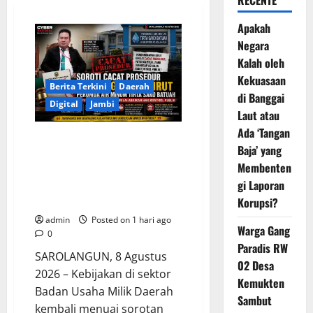
RECENTE
Apakah
Negara
Kalah oleh
Kekuasaan
Berita Terkini
Daerah
di Banggai
Digital
Jambi
Laut atau
Ada ‘Tangan
Soroti Cacat Prosedur
Baja’ yang
Pengangkatan Dirut Perumda
Membenten
Air Minum Tirta Sako Batuah,
gi Laporan
Keputusan PTUN Jambi Dinilai
Abaikan Hak Kontrol Publik
Korupsi?
admin
Posted on 1 hari ago
Warga Gang
0
Paradis RW
SAROLANGUN, 8 Agustus
02 Desa
2026 – Kebijakan di sektor
Kemukten
Badan Usaha Milik Daerah
Sambut
kembali menuai sorotan