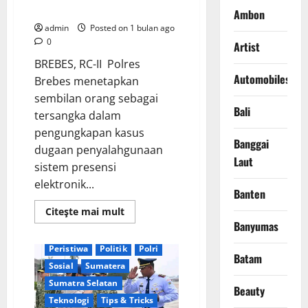
Absensi Fiktif ASN
Ambon
admin
Posted on 1 bulan ago
0
Artist
Berita Terkini
Daerah
BREBES, RC-II Polres
Digital
DPR RI
Automobiles
Brebes menetapkan
DPR RI/DPRD
Ekonomi
sembilan orang sebagai
Bali
Keamanan
tersangka dalam
Kejaksaan Agung RI
pengungkapan kasus
Banggai
Kementerian RI
Kendal
dugaan penyalahgunaan
Laut
Kesehatan
KPK
sistem presensi
Kriminal
Lembaga
elektronik...
Banten
Nasional
News Populer
Read
Citeşte mai mult
Olahraga
Palembang
more
Banyumas
about
Pemerintah
Pendidikan
Polres
Brebes
Peristiwa
Politik
Polri
Batam
Tetapkan
Sosial
Sumatera
9
Tersangka
Sumatra Selatan
Kasus
Beauty
Dugaan
Teknologi
Tips & Tricks
Absensi