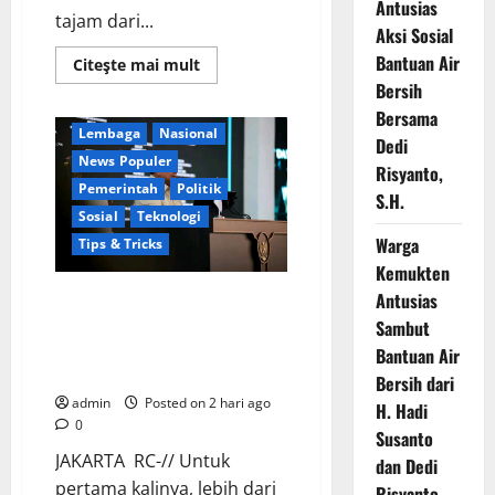
Antusias
tajam dari...
Berita Terkini
Digital
Aksi Sosial
Ekonomi
Jakarta
Bantuan Air
Read
Citeşte mai mult
Keamanan
more
Bersih
about
Kementerian RI
Soroti
Bersama
Cacat
Lembaga
Nasional
Prosedur
Dedi
Pengangkatan
News Populer
Risyanto,
Dirut
Perumda
Pemerintah
Politik
S.H.
Air
Sosial
Teknologi
Minum
Tirta
Warga
Tips & Tricks
Sako
Batuah,
Kemukten
Keputusan
PTUN
Perkuat Sinergi Nasional,
Antusias
Jambi
Presiden Prabowo Dialog
Sambut
Dinilai
Abaikan
Langsung dengan 150 Periset
Bantuan Air
Hak
Terbaik di Istana Kepresidenan
Kontrol
Bersih dari
Publik
admin
Posted on 2 hari ago
H. Hadi
0
Susanto
JAKARTA RC-// Untuk
dan Dedi
pertama kalinya, lebih dari
Risyanto