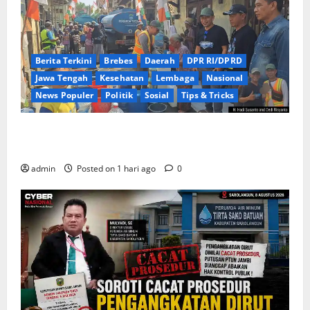
Berita Terkini
Brebes
Daerah
DPR RI/DPRD
Jawa Tengah
Kesehatan
Lembaga
Nasional
News Populer
Politik
Sosial
Tips & Tricks
Warga Kemukten Antusias Sambut Bantuan Air
Bersih dari H. Hadi Susanto dan Dedi Risyanto
admin
Posted on 1 hari ago
0