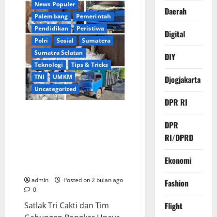
Prabowo
News Populer
Lakukan
Daerah
Palembang
Pemerintah
Kunjungan
Kerja
Pendidikan
Peristiwa
ke
Digital
Madura,
Polri
Sosial
Sumatera
Pimpin
Dua
Sumatra Selatan
DIY
Agenda
Strategis
Teknologi
Tips & Tricks
Nasional
TNI
UMKM
Djogjakarta
Uncategorized
DPR RI
Satlak Tri Cakti dan Tim
Gabungan Bongkar Upaya
DPR
Penyelundupan 8 Ton Bijih
RI/DPRD
Timah ke Luar Negeri,
Selamatkan Potensi
Ekonomi
Penerimaan Negara Rp7,4 Miliar
admin
Posted on 2 bulan ago
Fashion
0
Satlak Tri Cakti dan Tim
Flight