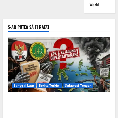
World
S-AR PUTEA SĂ FI RATAT
Banggai Laut
Berita Terkini
Sulawesi Tengah
Apakah Negara Kalah oleh Kekuasaan di Banggai
Laut atau Ada ‘Tangan Baja’ yang Membentengi
Laporan Korupsi?