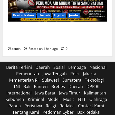
Berita Terkini
Daerah
Digital
Jambi
Soroti Cacat Prosedur Pengangkatan Dirut Perumda
Air Minum Tirta Sako Batuah, Keputusan PTUN Jambi
Dinilai Abaikan Hak Kontrol Publik
admin
Posted on 1 hari ago
0
Berita Terkini
Daerah
Sosial
Lembaga
Nasional
Pemerintah
Jawa Tengah
Polri
Jakarta
Kementerian RI
Sulawesi
Sumatera
Teknologi
TNI
Bali
Banten
Brebes
Daerah
DPR RI
International
Jawa Barat
Jawa Timur
Kalimantan
Kebumen
Kriminal
Model
Music
NTT
Olahraga
Papua
Peristiwa
Religi
Redaksi
Contact Kami
Tentang Kami
Pedoman Cyber
Box Redaksi