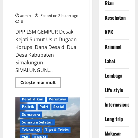
Dana Desa di Dua Desa
Riau
Kabupaten Simalungun
admin
Posted on 2 bulan ago
Kesehatan
0
KPK
DPP LSM GEMPUR Desak
Berita Terkini
Daerah
Kejati Sumut Usut Dugaan
Digital
DPR RI
Kriminal
Korupsi Dana Desa di Dua
DPR RI/DPRD
Keamanan
Desa Kabupaten
Lahat
Kejaksaan Agung RI
Simalungun
Kementerian RI
KPK
SIMALUNGUN,...
Lembaga
Kriminal
Lembaga
Read
Citeşte mai mult
Nasional
News Populer
more
Life style
about
Palembang
Pemerintah
DPP
LSM
Pendidikan
Peristiwa
lnternasional
GEMPUR
Politik
Polri
Sosial
Desak
Kejati
Sumatera
Sumut
Long trip
Usut
Sumatra Selatan
Dugaan
Korupsi
Teknologi
Tips & Tricks
Makasar
Dana
TNI
UMKM