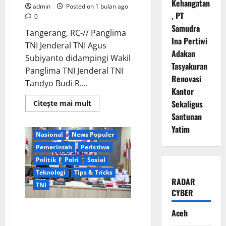
Kehangatan
admin
Posted on 1 bulan ago
, PT
0
Samudra
Tangerang, RC-// Panglima
Ina Pertiwi
TNI Jenderal TNI Agus
Adakan
Subiyanto didampingi Wakil
Tasyakuran
Panglima TNI Jenderal TNI
Renovasi
Tandyo Budi R....
Berita Terkini
Brebes
Kantor
Business
Digital
Sekaligus
Read
Citeşte mai mult
Jawa Tengah
Keamanan
more
Santunan
about
Kriminal
Lembaga
Panglima
Yatim
TNI
Nasional
News Populer
Pimpin
Pengesahan
Pemerintah
Peristiwa
Doktrin
“Perisai
Politik
Polri
Sosial
Trisula
Teknologi
Tips & Tricks
Nusantara”,
RADAR
Tegaskan
TNI
Adaptasi
CYBER
TNI
Hadapi
Perang
Polres Brebes Tetapkan 9
Aceh
Modern
Tersangka Kasus Dugaan