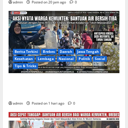
admin
Posted on 20 jam ago
0
Berita Terkini
Brebes
Daerah
Jawa Tengah
Kesehatan
Lembaga
Nasional
Politik
Sosial
Tips & Tricks
Warga Gang Paradis RW 02 Desa Kemukten Sambut
Antusias Aksi Sosial Bantuan Air Bersih Bersama
Dedi Risyanto, S.H.
admin
Posted on 1 hari ago
0