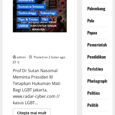
Sumatera
Kapolri,
Galian
Sumatra Selatan
Palembang
Pasir
Tidak
Technology
Teknologi
Berizin
Di
Tips & Tricks
TNI
Palu
Bintan
UMKM
Merusak
Ekosistem
Papua
Alam.
Pelakunya
Prof Dr Sutan Nasomal Meminta
Tidak
Presiden RI Tetapkan Hukuman
Pemerintah
Pernah
Ditangkap.
Mati Bagi LGBT
Di
Mana
Pendidikan
admin
Posted on 2 bulan ago
Polisi?”
0
Peristiwa
Prof Dr Sutan Nasomal
Meminta Presiden RI
Photography
Tetapkan Hukuman Mati
Bagi LGBT Jakarta,
Politics
www.radar-cyber.com //
kasus LGBT...
Politik
Read
Citeşte mai mult