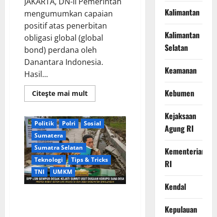
JAKARTA, DN-II Pemerintah
Miliar
Berita Terkini
Daerah
Kalimantan
mengumumkan capaian
Digital
DPR RI
positif atas penerbitan
DPR RI/DPRD
Kalimantan
obligasi global (global
Kejaksaan Agung RI
Selatan
bond) perdana oleh
Kementerian RI
Danantara Indonesia.
Kesehatan
KPK
Keamanan
Hasil...
Kriminal
Lembaga
Nasional
News Populer
Kebumen
Read
Citeşte mai mult
Palembang
Pemerintah
more
about
Pendidikan
Peristiwa
Sukses
Kejaksaan
Capai
Politik
Polri
Sosial
Target,
Agung RI
Danantara
Sumatera
Buka
Peluang
Sumatra Selatan
Kementerian
Terbitkan
Teknologi
Tips & Tricks
Obligasi
RI
Tenor
TNI
UMKM
hingga
30
Kendal
Tahun
DPP LSM GEMPUR Desak Kejati
Sumut Usut Dugaan Korupsi
Kepulauan