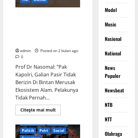
Desa
di
Dua
Model
Desa
Prof Dr Nasomal: “Pak Kapolri,
Kabupaten
Galian Pasir Tidak Berizin Di
Simalungun
Music
Bintan Merusak Ekosistem
Alam. Pelakunya Tidak Pernah
Nasional
Ditangkap. Di Mana Polisi?”
admin
Posted on 2 bulan ago
National
Berita Terkini
Daerah
0
Digital
DPR RI
Prof Dr Nasomal: “Pak
News
DPR RI/DPRD
Keamanan
Kapolri, Galian Pasir Tidak
Populer
Kejaksaan Agung RI
Berizin Di Bintan Merusak
Kementerian RI
Newsbeat
Ekosistem Alam. Pelakunya
Kesehatan
KPK
Tidak Pernah...
Kriminal
Lembaga
NTB
Nasional
News Populer
Read
Citeşte mai mult
more
Palembang
Pemerintah
about
NTT
Prof
Pendidikan
Peristiwa
Dr
Politik
Polri
Sosial
Nasomal:
Olahraga
“Pak