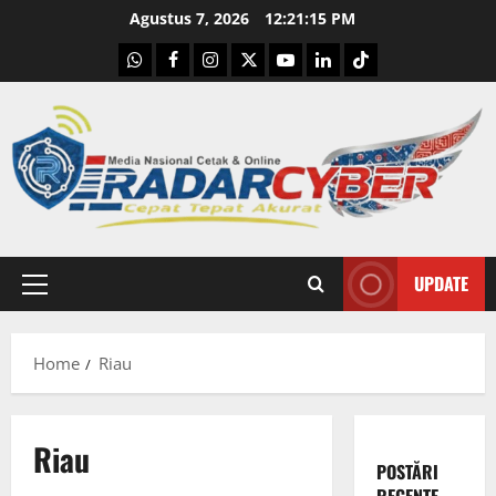
Skip
Agustus 7, 2026
12:21:16 PM
to
WhatsApp
Facebook
Instagram
X
Youtube
linkedin
Tiktok
content
UPDATE
Primary
Menu
Home
Riau
Riau
POSTĂRI