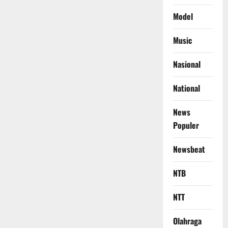
dan
Pemersatu
Model
Warga:
Camat
Tapung
Music
Hulu
Buka
Resmi
Turnamen
Nasional
Mini
Soccer
Kades
National
Cup
I
News
Populer
Newsbeat
NTB
NTT
Olahraga