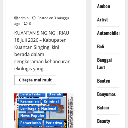
Sejarah
Penegak Hukum Diduga
Ambon
Dirgantara
Terpapar “Upeti” Ilegal
admin
Posted on 3 minggu
Artist
ago
0
Automobiles
KUANTAN SINGINGI, RIAU
18 Juli 2026 – Kabupaten
Bali
Kuantan Singingi kini
berada dalam
Banggai
cengkeraman kehancuran
Laut
ekologis yang...
Read
Citeşte mai mult
Banten
more
about
PETI
Banyumas
Berita Terkini
Daerah
Kuansing:
Skandal
Keamanan
Kriminal
Pembiaran
Batam
Terstruktur,
Lembaga
Nasional
Aparat
Penegak
News Populer
Hukum
Beauty
Pemerintah
Peristiwa
Diduga
Terpapar