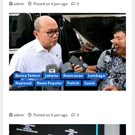
admin
Posted on 4 jam ago
0
Berita Terkini
Jakarta
Keamanan
Lembaga
Nasional
News Populer
Politik
Sosial
Lapor ke Presiden, Menteri Investasi Sampaikan
Progres Kampung Haji dan Penguatan BUMN
admin
Posted on 6 jam ago
0