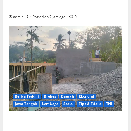
Subianto Selaku Ketua Umum Partai Gerindra
Didesak Pecat Anggota Dewan M
admin
Posted on 2 jam ago
0
Berita Terkini
Brebes
Daerah
Ekonomi
Jawa Tengah
Lembaga
Sosial
Tips & Tricks
TNI
Ikhlas Tanpa Pamrih, Sertu Maryono Turun Tangan
Bantu Warga Kedungoleng Bangun Akses Vital Desa