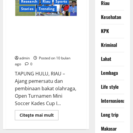
Research
Riau
Sports
Skandal
Riau
Ijazah
Stories
Trending
Bupati
Rokan
Kesehatan
Hilir!
Semangat Sportivitas dan
Pemersatu Warga: Camat
KPK
Tapung Hulu Buka Resmi
Turnamen Mini Soccer Kades
Kriminal
Cup I
Lahat
admin
Posted on 10 bulan
ago
0
Lembaga
TAPUNG HULU, RIAU –
Ajang pemersatu dan
Life style
pembinaan bakat olahraga,
Open Turnamen Mini
lnternasional
Soccer Kades Cup I...
Long trip
Read
Citeşte mai mult
more
about
Semangat
Makasar
Sportivitas