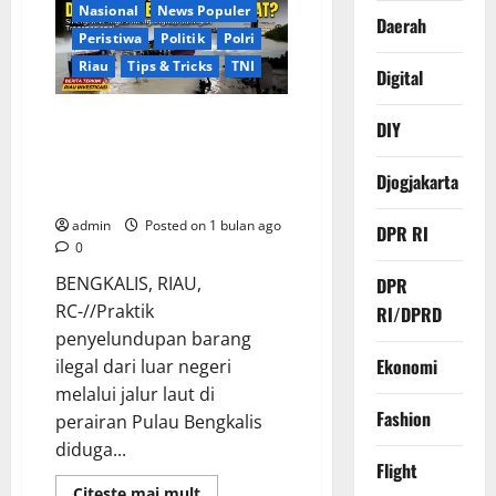
dan
Nasional
News Populer
Intimidasi
Daerah
Wartawan,
Peristiwa
Politik
Polri
GWI
Kecam
Riau
Tips & Tricks
TNI
Digital
Arogansi
Pemdes
Sumber
Investigasi Jalur Tikus
DIY
Sari
Kampar
Bengkalis: Armada Kapal
Ratusan Ton Bebas Pasok
Djogjakarta
Barang Ilegal dari Malaysia
admin
Posted on 1 bulan ago
DPR RI
0
BENGKALIS, RIAU,
DPR
RC-//Praktik
RI/DPRD
penyelundupan barang
Ekonomi
ilegal dari luar negeri
melalui jalur laut di
Fashion
perairan Pulau Bengkalis
diduga...
Flight
Read
Citeşte mai mult