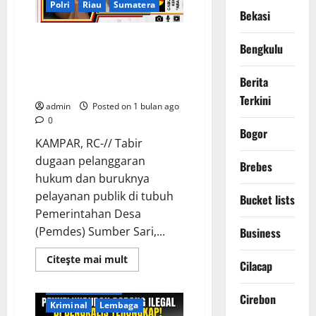
Polri
Riau
Sumatera
“Upeti”
Bekasi
Ilegal
Buntut Bendera Robek dan
Bengkulu
Intimidasi Wartawan, GWI
Kecam Arogansi Pemdes
Berita
Sumber Sari Kampar
Terkini
admin
Posted on 1 bulan ago
0
Bogor
KAMPAR, RC-// Tabir
dugaan pelanggaran
Brebes
hukum dan buruknya
pelayanan publik di tubuh
Bucket lists
Pemerintahan Desa
Berita Terkini
Business
(Pemdes) Sumber Sari,...
Business
Daerah
International
Keamanan
Read
Citeşte mai mult
Cilacap
more
Kementerian RI
about
Kepulauan Riau
Buntut
Cirebon
Bendera
Kriminal
Lembaga
Robek