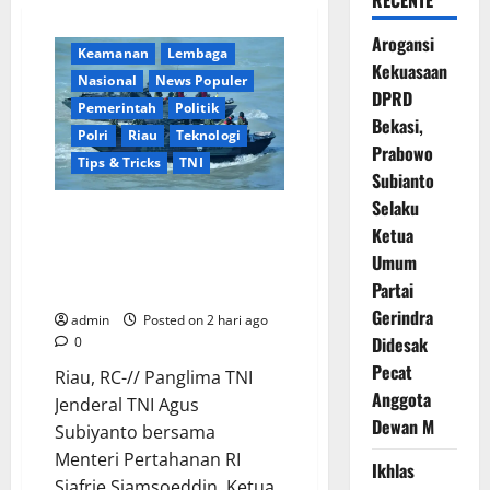
RECENTE
Berita Terkini
Daerah
Arogansi
Keamanan
Lembaga
Kekuasaan
Nasional
News Populer
DPRD
Pemerintah
Politik
Bekasi,
Polri
Riau
Teknologi
Prabowo
Tips & Tricks
TNI
Subianto
Selaku
Uji Kemampuan Tempur
Ketua
Terpadu, Ribuan Prajurit dan
Umum
Alutsista Canggih Dikerahkan
Partai
dalam Latihan TNI 2026
Gerindra
admin
Posted on 2 hari ago
Didesak
0
Pecat
Riau, RC-// Panglima TNI
Anggota
Jenderal TNI Agus
Dewan M
Subiyanto bersama
Menteri Pertahanan RI
Ikhlas
Sjafrie Sjamsoeddin, Ketua