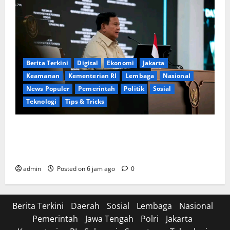
Berita Terkini
Digital
Ekonomi
Jakarta
Keamanan
Kementerian RI
Lembaga
Nasional
News Populer
Pemerintah
Politik
Sosial
Teknologi
Tips & Tricks
Perkuat Sinergi Nasional, Presiden Prabowo Dialog
Langsung dengan 150 Periset Terbaik di Istana
Kepresidenan
admin
Posted on 6 jam ago
0
Berita Terkini
Daerah
Sosial
Lembaga
Nasional
Pemerintah
Jawa Tengah
Polri
Jakarta