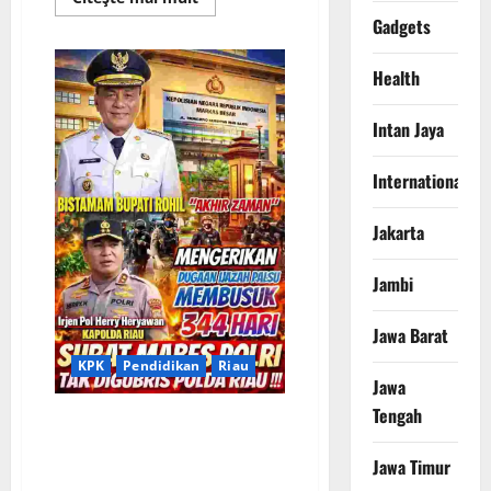
more
Gadgets
about
Investigasi
Jalur
Tikus
Health
Bengkalis:
Armada
Kapal
Intan Jaya
Ratusan
Ton
Bebas
International
Pasok
Barang
Ilegal
dari
Jakarta
Malaysia
Jambi
Jawa Barat
KPK
Pendidikan
Riau
Jawa
Tengah
344 Hari Tanpa Kepastian: Prof.
Sutan Nasomal Desak Presiden
Jawa Timur
Turun Tangan Sidik Skandal