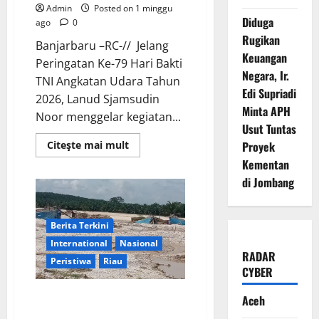
Admin
Posted on 1 minggu
Diduga
ago
0
Rugikan
Banjarbaru –RC-// Jelang
Keuangan
Peringatan Ke-79 Hari Bakti
Negara, Ir.
TNI Angkatan Udara Tahun
Edi Supriadi
2026, Lanud Sjamsudin
Minta APH
Noor menggelar kegiatan...
Usut Tuntas
Read
Citeşte mai mult
Proyek
more
Kementan
about
Jelang
di Jombang
Hari
Bakti
Ke-
79
TNI
Berita Terkini
AU,
Lanud
International
Nasional
Sjamsudin
RADAR
Peristiwa
Riau
Noor
CYBER
Gelar
Karya
Bakti
PETI Kuansing: Skandal
Aceh
Lestarikan
Pembiaran Terstruktur, Aparat
Warisan