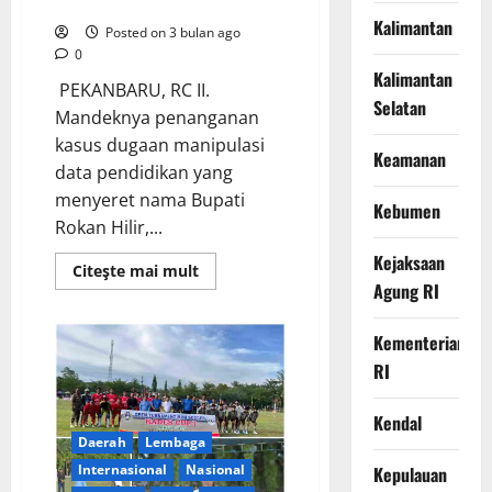
Ijazah Bupati Rokan Hilir!
Kalimantan
Posted on 3 bulan ago
0
Kalimantan
​ ​PEKANBARU, RC II.
Selatan
Mandeknya penanganan
kasus dugaan manipulasi
Keamanan
data pendidikan yang
menyeret nama Bupati
Kebumen
Rokan Hilir,...
Kejaksaan
Read
Citeşte mai mult
more
Agung RI
about
344
Hari
Kementerian
Tanpa
Kepastian:
RI
Prof.
Sutan
Nasomal
Kendal
Desak
Presiden
Daerah
Lembaga
Turun
Tangan
lnternasional
Nasional
Kepulauan
Sidik