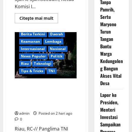
Tanpa
Komisi I...
Pamrih,
Sertu
Read
Citeşte mai mult
more
Maryono
about
Uji
Turun
Kemampuan
Berita Terkini
Daerah
Tangan
Tempur
Keamanan
Lembaga
Terpadu,
Bantu
Ribuan
lnternasional
Nasional
Prajurit
Warga
dan
News Populer
Politik
Alutsista
Kedungolen
Canggih
Riau
Teknologi
Dikerahkan
g Bangun
Tips & Tricks
TNI
dalam
Akses Vital
Latihan
TNI
Desa
2026
Panglima TNI Tinjau Latihan
KDOL, Uji Kesiapan Operasi
Lapor ke
Lintas Udara dalam Latihan
Presiden,
Terintegrasi TNI 2026
Menteri
admin
Posted on 2 hari ago
Investasi
0
Sampaikan
Riau, RC-// Panglima TNI
Progres