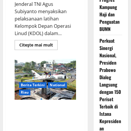
Jenderal TNI Agus
Kampung
Subiyanto menyaksikan
Haji dan
pelaksanaan latihan
Penguatan
Kelompok Depan Operasi
BUMN
Linud (KDOL) dalam...
Perkuat
Read
Citeşte mai mult
Sinergi
more
about
Nasional,
Panglima
TNI
Presiden
Tinjau
Latihan
Prabowo
KDOL,
Dialog
Uji
Kesiapan
Langsung
Berita Terkini
National
Operasi
Lintas
dengan 150
Riau
Udara
dalam
Periset
Latihan
Terbaik di
Terintegrasi
Jelang Hari Bakti Ke-79 TNI AU,
TNI
Lanud Sjamsudin Noor Gelar
Istana
2026
Karya Bakti Lestarikan Warisan
Kepresiden
Sejarah Dirgantara
an