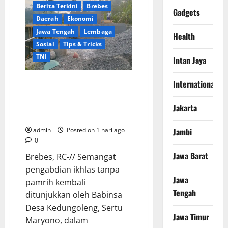
Arya:
Berita Terkini
Brebes
Penghijauan
Gadgets
di
Daerah
Ekonomi
Daerah
Harus
Jawa Tengah
Lembaga
Health
Berorientasi
Aksi
Sosial
Tips & Tricks
Permanen
TNI
Intan Jaya
Ikhlas Tanpa Pamrih, Sertu
International
Maryono Turun Tangan Bantu
Warga Kedungoleng Bangun
Jakarta
Akses Vital Desa
Jambi
admin
Posted on 1 hari ago
0
Jawa Barat
Brebes, RC-// Semangat
pengabdian ikhlas tanpa
Jawa
pamrih kembali
Tengah
ditunjukkan oleh Babinsa
Desa Kedungoleng, Sertu
Jawa Timur
Maryono, dalam