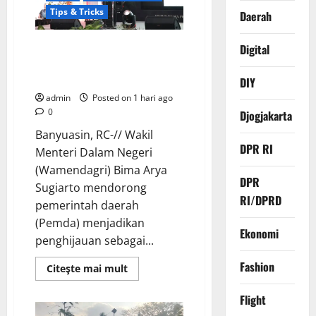
Mewah,
Tips & Tricks
Daerah
DPC
Brebes
Gelar
Pengobatan
Wamendagri Bima Arya:
Digital
Gratis
Penghijauan di Daerah Harus
hingga
Bersih
Berorientasi Aksi Permanen
DIY
Pantai
admin
Posted on 1 hari ago
0
Djogjakarta
Banyuasin, RC-// Wakil
DPR RI
Menteri Dalam Negeri
(Wamendagri) Bima Arya
DPR
Sugiarto mendorong
RI/DPRD
pemerintah daerah
(Pemda) menjadikan
Ekonomi
penghijauan sebagai...
Fashion
Read
Citeşte mai mult
more
about
Wamendagri
Flight
Bima