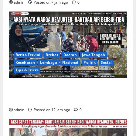
admin
Posted on 7 jam ago
0
Berita Terkini
Brebes
Daerah
Jawa Tengah
Kesehatan
Lembaga
Nasional
Politik
Sosial
Tips & Tricks
Warga Gang Paradis RW 02 Desa Kemukten Sambut
Antusias Aksi Sosial Bantuan Air Bersih Bersama
Dedi Risyanto, S.H.
admin
Posted on 12 jam ago
0