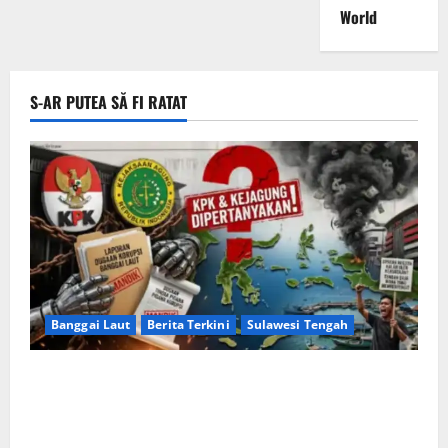
World
S-AR PUTEA SĂ FI RATAT
Banggai Laut
Berita Terkini
Sulawesi Tengah
Apakah Negara Kalah oleh Kekuasaan di Banggai
Laut atau Ada ‘Tangan Baja’ yang Membentengi
Laporan Korupsi?