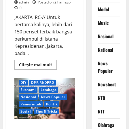
admin
Posted on 2 hari ago
0
Model
JAKARTA RC-// Untuk
Music
pertama kalinya, lebih dari
150 periset terbaik bangsa
Nasional
berkumpul di Istana
Kepresidenan, Jakarta,
National
pada...
News
Read
Citeşte mai mult
more
Populer
about
Berita Terkini
Daerah
Perkuat
Sinergi
DIY
DPR RI/DPRD
Newsbeat
Nasional,
Presiden
Ekonomi
Lembaga
Prabowo
Dialog
Nasional
News Populer
NTB
Langsung
Pemerintah
Politik
dengan
150
NTT
Sosial
Tips & Tricks
Periset
Terbaik
di
Olahraga
Istana
Wamendagri Bima Arya Dorong
Kepresidenan