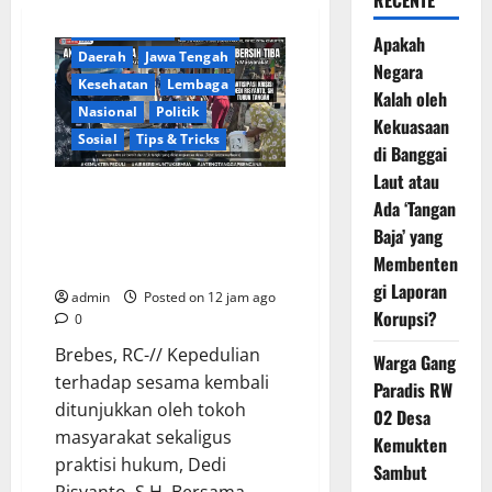
RECENTE
Berita Terkini
Brebes
Apakah
Daerah
Jawa Tengah
Negara
Kesehatan
Lembaga
Kalah oleh
Nasional
Politik
Kekuasaan
Sosial
Tips & Tricks
di Banggai
Laut atau
Warga Gang Paradis RW 02 Desa
Ada ‘Tangan
Kemukten Sambut Antusias
Baja’ yang
Aksi Sosial Bantuan Air Bersih
Membenten
Bersama Dedi Risyanto, S.H.
gi Laporan
admin
Posted on 12 jam ago
Korupsi?
0
​Brebes, RC-// Kepedulian
Warga Gang
terhadap sesama kembali
Paradis RW
ditunjukkan oleh tokoh
02 Desa
masyarakat sekaligus
Kemukten
praktisi hukum, Dedi
Sambut