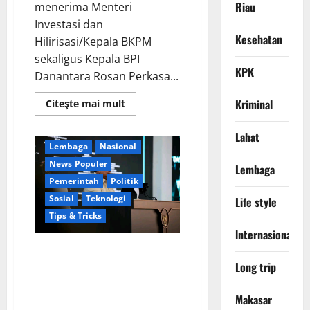
Riau
menerima Menteri
Investasi dan
Kesehatan
Hilirisasi/Kepala BKPM
sekaligus Kepala BPI
KPK
Danantara Rosan Perkasa...
Berita Terkini
Digital
Ekonomi
Jakarta
Read
Kriminal
Citeşte mai mult
Keamanan
more
about
Kementerian RI
Lapor
Lahat
ke
Lembaga
Nasional
Presiden,
Menteri
News Populer
Lembaga
Investasi
Sampaikan
Pemerintah
Politik
Progres
Sosial
Teknologi
Kampung
Life style
Haji
Tips & Tricks
dan
Penguatan
lnternasional
BUMN
Perkuat Sinergi Nasional,
Presiden Prabowo Dialog
Long trip
Langsung dengan 150 Periset
Terbaik di Istana Kepresidenan
Makasar