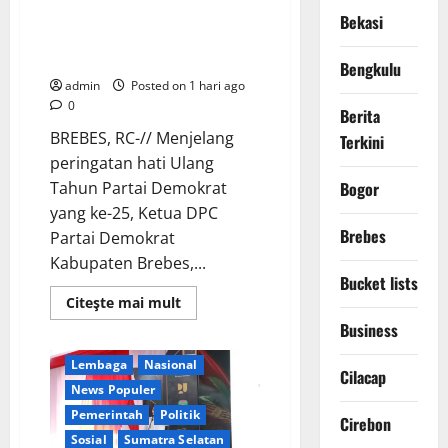
Demokrat Tanpa Pesta Mewah,
Bekasi
DPC Brebes Gelar Pengobatan
Gratis hingga Bersih Pantai
Bengkulu
admin
Posted on 1 hari ago
0
Berita
BREBES, RC-// Menjelang
Terkini
peringatan hati Ulang
Tahun Partai Demokrat
Bogor
yang ke-25, Ketua DPC
Brebes
Partai Demokrat
Kabupaten Brebes,...
Bucket lists
Berita Terkini
Daerah
Read
Citeşte mai mult
Ekonomi
more
Business
about
Kementerian RI
Rayakan
HUT
Lembaga
Nasional
ke-
Cilacap
25
News Populer
Partai
Demokrat
Pemerintah
Politik
Cirebon
Tanpa
Sosial
Sumatra Selatan
Pesta