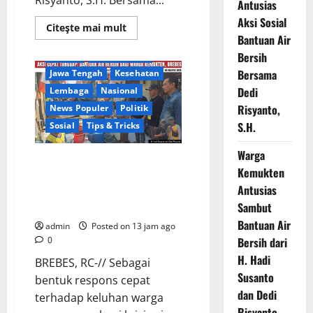
Risyanto, S.H. Bersama...
Antusias
Aksi Sosial
Read
Citeşte mai mult
more
Bantuan Air
Berita Terkini
Brebes
about
Bersih
Daerah
DPR RI/DPRD
Warga
Gang
Bersama
Jawa Tengah
Kesehatan
Paradis
RW
Dedi
Lembaga
Nasional
02
Desa
Risyanto,
News Populer
Politik
Kemukten
Sambut
S.H.
Sosial
Tips & Tricks
Antusias
Aksi
Warga
Sosial
Warga Kemukten Antusias
Bantuan
Kemukten
Air
Sambut Bantuan Air Bersih dari
Bersih
Antusias
H. Hadi Susanto dan Dedi
Bersama
Dedi
Risyanto
Sambut
Risyanto,
S.H.
Bantuan Air
admin
Posted on 13 jam ago
0
Bersih dari
H. Hadi
BREBES, RC-// Sebagai
Susanto
bentuk respons cepat
dan Dedi
terhadap keluhan warga
Risyanto