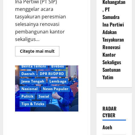
Ina Pertiwi (PT SIP)
Kehangatan
menggelar acara
, PT
tasyakuran peresmian
Samudra
selesainya renovasi
Ina Pertiwi
pembangunan kantor
Adakan
sekaligus...
Tasyakuran
Renovasi
Read
Citeşte mai mult
Kantor
more
about
Sekaligus
Penuh
Berita Terkini
Brebes
Kehangatan,
Santunan
PT
Daerah
DPR RI/DPRD
Samudra
Yatim
Ina
Jawa Tengah
Lembaga
Pertiwi
Adakan
Nasional
News Populer
Tasyakuran
Politik
Sosial
Renovasi
Kantor
Tips & Tricks
Sekaligus
RADAR
Santunan
Yatim
CYBER
Persaingan Ketat Menuju Kursi
Demokrat Brebes: Dua Kandidat
Aceh
Kantongi Dukungan PAC