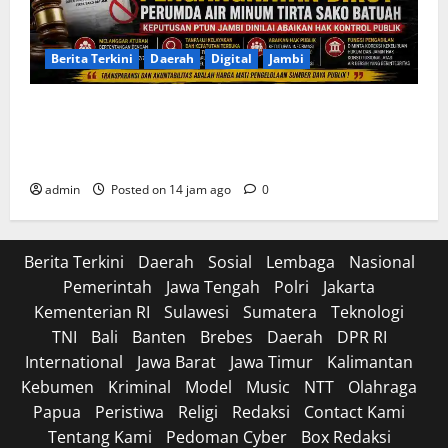
Berita Terkini
Daerah
Digital
Jambi
Soroti Cacat Prosedur Pengangkatan Dirut Perumda
Air Minum Tirta Sako Batuah, Keputusan PTUN Jambi
Dinilai Abaikan Hak Kontrol Publik
admin
Posted on 14 jam ago
0
Berita Terkini
Daerah
Sosial
Lembaga
Nasional
Pemerintah
Jawa Tengah
Polri
Jakarta
Kementerian RI
Sulawesi
Sumatera
Teknologi
TNI
Bali
Banten
Brebes
Daerah
DPR RI
International
Jawa Barat
Jawa Timur
Kalimantan
Kebumen
Kriminal
Model
Music
NTT
Olahraga
Papua
Peristiwa
Religi
Redaksi
Contact Kami
Tentang Kami
Pedoman Cyber
Box Redaksi