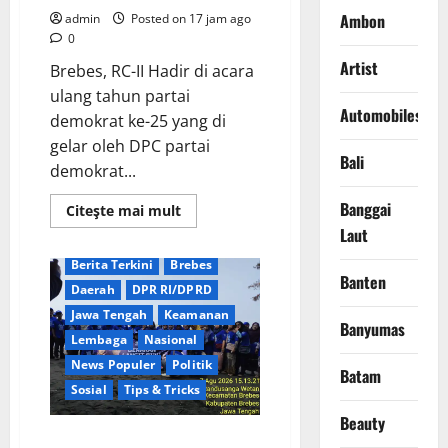
Ambon
admin
Posted on 17 jam ago
0
Artist
​Brebes, RC-II Hadir di acara
ulang tahun partai
Automobiles
demokrat ke-25 yang di
gelar oleh DPC partai
Bali
demokrat...
Banggai
Read
Citeşte mai mult
more
Laut
about
Persaingan
Ketat
Berita Terkini
Brebes
Menuju
Banten
Daerah
DPR RI/DPRD
Kursi
Demokrat
Jawa Tengah
Keamanan
Brebes:
Banyumas
Dua
Lembaga
Nasional
Kandidat
Kantongi
News Populer
Politik
Batam
Dukungan
Sosial
Tips & Tricks
PAC
Beauty
Rayakan HUT ke-25 Partai