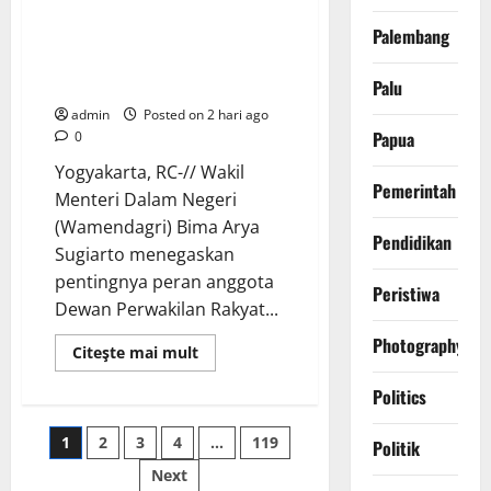
Legislator Daerah Perkuat
Palembang
Kepemimpinan untuk
Pembangunan Berkeadilan
Ekologis
Palu
admin
Posted on 2 hari ago
Papua
0
Yogyakarta, RC-// Wakil
Pemerintah
Menteri Dalam Negeri
(Wamendagri) Bima Arya
Pendidikan
Sugiarto menegaskan
pentingnya peran anggota
Peristiwa
Dewan Perwakilan Rakyat...
Photography
Read
Citeşte mai mult
more
about
Politics
Wamendagri
Bima
Arya
Paginasi
1
2
3
4
…
119
Dorong
Politik
Legislator
Daerah
Next
Perkuat