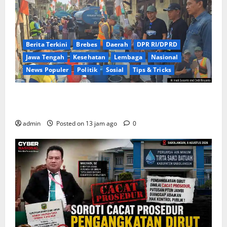
Berita Terkini
Brebes
Daerah
DPR RI/DPRD
Jawa Tengah
Kesehatan
Lembaga
Nasional
News Populer
Politik
Sosial
Tips & Tricks
Warga Kemukten Antusias Sambut Bantuan Air
Bersih dari H. Hadi Susanto dan Dedi Risyanto
admin
Posted on 13 jam ago
0