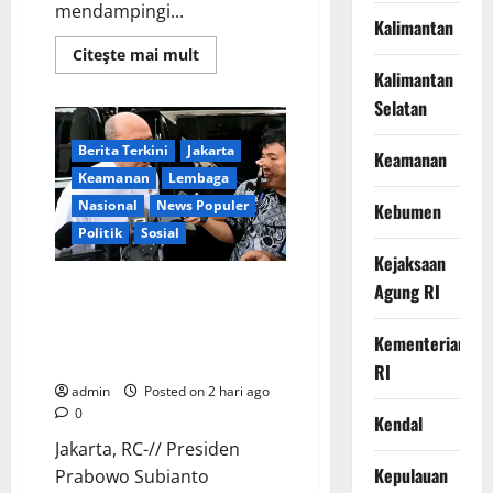
mendampingi...
Kalimantan
Read
Citeşte mai mult
more
Kalimantan
about
Ikhlas
Selatan
Tanpa
Pamrih,
Sertu
Berita Terkini
Jakarta
Keamanan
Maryono
Turun
Keamanan
Lembaga
Tangan
Nasional
News Populer
Bantu
Kebumen
Warga
Politik
Sosial
Kedungoleng
Bangun
Kejaksaan
Akses
Vital
Lapor ke Presiden, Menteri
Agung RI
Desa
Investasi Sampaikan Progres
Kampung Haji dan Penguatan
Kementerian
BUMN
RI
admin
Posted on 2 hari ago
0
Kendal
Jakarta, RC-// Presiden
Kepulauan
Prabowo Subianto