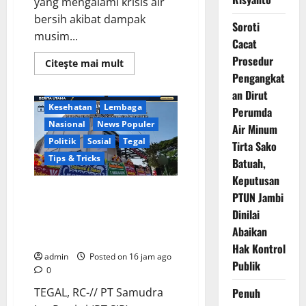
yang mengalami krisis air
bersih akibat dampak
Soroti
musim...
Cacat
Berita Terkini
Business
Prosedur
Read
Citeşte mai mult
more
Daerah
Ekonomi
Pengangkat
about
Jawa Tengah
Keamanan
Warga
an Dirut
Kemukten
Kesehatan
Lembaga
Antusias
Perumda
Sambut
Nasional
News Populer
Air Minum
Bantuan
Air
Politik
Sosial
Tegal
Tirta Sako
Bersih
dari
Tips & Tricks
Batuah,
H.
Hadi
Keputusan
Susanto
Penuh Kehangatan, PT Samudra
PTUN Jambi
dan
Dedi
Ina Pertiwi Adakan Tasyakuran
Dinilai
Risyanto
Renovasi Kantor Sekaligus
Abaikan
Santunan Yatim
Hak Kontrol
admin
Posted on 16 jam ago
Publik
0
TEGAL, RC-// PT Samudra
Penuh