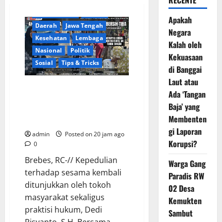
RECENTE
Berita Terkini
Brebes
Apakah
Daerah
Jawa Tengah
Negara
Kesehatan
Lembaga
Kalah oleh
Nasional
Politik
Kekuasaan
Sosial
Tips & Tricks
di Banggai
Laut atau
Warga Gang Paradis RW 02 Desa
Ada ‘Tangan
Kemukten Sambut Antusias
Baja’ yang
Aksi Sosial Bantuan Air Bersih
Membenten
Bersama Dedi Risyanto, S.H.
gi Laporan
admin
Posted on 20 jam ago
Korupsi?
0
​Brebes, RC-// Kepedulian
Warga Gang
terhadap sesama kembali
Paradis RW
ditunjukkan oleh tokoh
02 Desa
masyarakat sekaligus
Kemukten
praktisi hukum, Dedi
Sambut