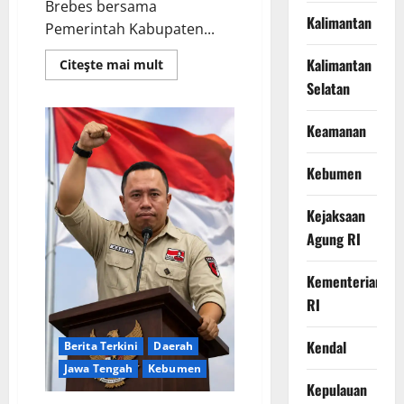
Brebes bersama
Kalimantan
Pemerintah Kabupaten...
Kalimantan
Read
Citeşte mai mult
more
Selatan
about
Brebes
Siaga!
Kapolres
Keamanan
Pimpin
Apel
Gelar
Kebumen
Pasukan
dan
Sarpras
Kejaksaan
Antisipasi
Kekeringan
Agung RI
serta
Karhutla
Kementerian
RI
Kendal
Berita Terkini
Daerah
Jawa Tengah
Kebumen
Kepulauan