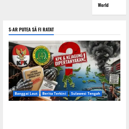
World
S-AR PUTEA SĂ FI RATAT
Banggai Laut
Berita Terkini
Sulawesi Tengah
Apakah Negara Kalah oleh Kekuasaan di Banggai
Laut atau Ada ‘Tangan Baja’ yang Membentengi
Laporan Korupsi?