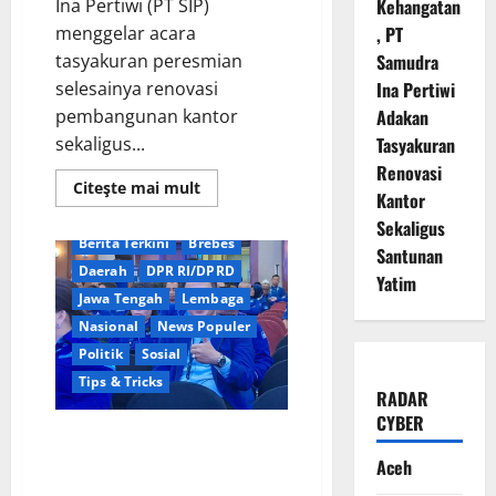
Ina Pertiwi (PT SIP)
Kehangatan
menggelar acara
, PT
tasyakuran peresmian
Samudra
selesainya renovasi
Ina Pertiwi
pembangunan kantor
Adakan
sekaligus...
Tasyakuran
Renovasi
Read
Citeşte mai mult
Kantor
more
about
Sekaligus
Penuh
Berita Terkini
Brebes
Kehangatan,
Santunan
PT
Daerah
DPR RI/DPRD
Samudra
Yatim
Ina
Jawa Tengah
Lembaga
Pertiwi
Adakan
Nasional
News Populer
Tasyakuran
Politik
Sosial
Renovasi
Kantor
Tips & Tricks
Sekaligus
RADAR
Santunan
Yatim
CYBER
Persaingan Ketat Menuju Kursi
Demokrat Brebes: Dua Kandidat
Aceh
Kantongi Dukungan PAC