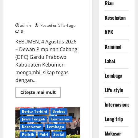
Riau
Gardu Prabowo Mendorong Aksi
Aliansi Kebumen Bersatu
Membrantas Premanisme
Kesehatan
admin
Posted on 5 hari ago
KPK
0
KEBUMEN, 4 Agustus 2026
Kriminal
– Dewan Pimpinan Cabang
(DPC) Gardu Prabowo
Lahat
Kabupaten Kebumen
mengambil sikap tegas
Lembaga
dengan...
Life style
Read
Citeşte mai mult
more
about
lnternasional
Gardu
Prabowo
Berita Terkini
Brebes
Mendorong
Aksi
Long trip
Jawa Tengah
Keamanan
Aliansi
Kebumen
Kesehatan
Lembaga
Bersatu
Makasar
Politik
Polri
Sosial
Membrantas