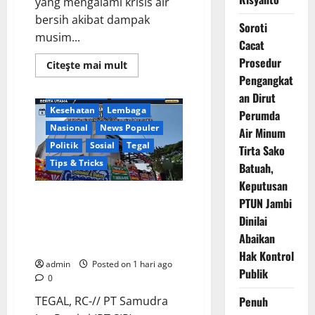
yang mengalami krisis air
bersih akibat dampak
Soroti
musim...
Cacat
Berita Terkini
Business
Prosedur
Read
Citeşte mai mult
more
Daerah
Ekonomi
Pengangkat
about
Jawa Tengah
Keamanan
Warga
an Dirut
Kemukten
Kesehatan
Lembaga
Antusias
Perumda
Sambut
Nasional
News Populer
Air Minum
Bantuan
Air
Politik
Sosial
Tegal
Tirta Sako
Bersih
dari
Tips & Tricks
Batuah,
H.
Hadi
Keputusan
Susanto
Penuh Kehangatan, PT Samudra
PTUN Jambi
dan
Dedi
Ina Pertiwi Adakan Tasyakuran
Dinilai
Risyanto
Renovasi Kantor Sekaligus
Abaikan
Santunan Yatim
Hak Kontrol
admin
Posted on 1 hari ago
Publik
0
TEGAL, RC-// PT Samudra
Penuh