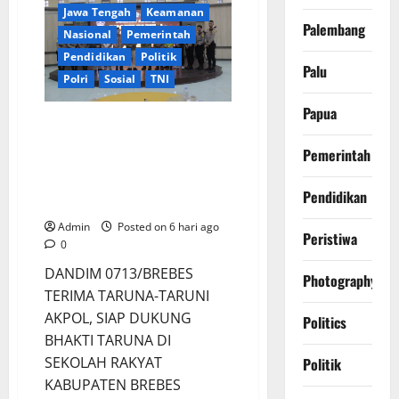
di
Jawa Tengah
Keamanan
Polres
Palembang
Brebes,
Nasional
Pemerintah
AKBP
Pendidikan
Politik
Muhammad
Palu
Ali
Polri
Sosial
TNI
Akbar
Ingatkan
Pentingnya
Papua
Kepekaan
ANDIM 0713/BREBES TERIMA
Situasi
TARUNA-TARUNI AKPOL, SIAP
Global
Pemerintah
DUKUNG BHAKTI TARUNA DI
SEKOLAH RAKYAT KABUPATEN
Pendidikan
BREBES
Admin
Posted on 6 hari ago
Peristiwa
0
DANDIM 0713/BREBES
Photography
TERIMA TARUNA-TARUNI
AKPOL, SIAP DUKUNG
Politics
BHAKTI TARUNA DI
SEKOLAH RAKYAT
Politik
KABUPATEN BREBES