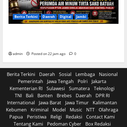
Berita Terkini
Daerah
Digital
Jambi
Soroti Cacat Prosedur Pengangkatan Dirut Perumda
Air Minum Tirta Sako Batuah, Keputusan PTUN Jambi
Dinilai Abaikan Hak Kontrol Publik
admin
Posted on 22 jam ago
0
Berita Terkini
Daerah
Sosial
Lembaga
Nasional
Pemerintah
Jawa Tengah
Polri
Jakarta
Kementerian RI
Sulawesi
Sumatera
Teknologi
TNI
Bali
Banten
Brebes
Daerah
DPR RI
International
Jawa Barat
Jawa Timur
Kalimantan
Kebumen
Kriminal
Model
Music
NTT
Olahraga
Papua
Peristiwa
Religi
Redaksi
Contact Kami
Tentang Kami
Pedoman Cyber
Box Redaksi