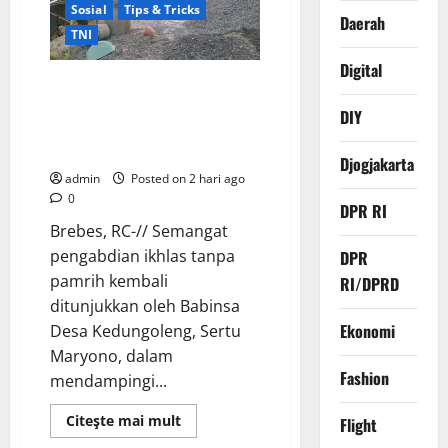
Mewah,
Sosial
Tips & Tricks
Daerah
DPC
TNI
Brebes
Gelar
Pengobatan
Digital
Gratis
Ikhlas Tanpa Pamrih, Sertu
hingga
Maryono Turun Tangan Bantu
Bersih
DIY
Pantai
Warga Kedungoleng Bangun
Akses Vital Desa
Djogjakarta
admin
Posted on 2 hari ago
0
DPR RI
Brebes, RC-// Semangat
pengabdian ikhlas tanpa
DPR
pamrih kembali
RI/DPRD
ditunjukkan oleh Babinsa
Ekonomi
Desa Kedungoleng, Sertu
Maryono, dalam
Fashion
mendampingi...
Read
Citeşte mai mult
Flight
Berita Terkini
Brebes
more
about