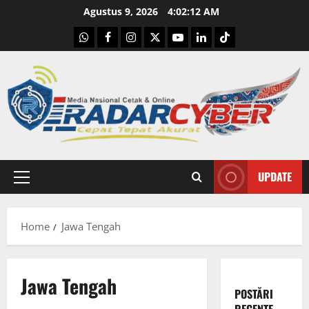
Skip
Agustus 9, 2026
4:02:13 AM
to
WhatsApp
Facebook
Instagram
X
Youtube
linkedin
Tiktok
content
UPDATE
Primary
Menu
Home
Jawa Tengah
Jawa Tengah
POSTĂRI