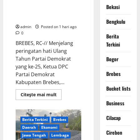
Demokrat Tanpa Pesta Mewah,
Bekasi
DPC Brebes Gelar Pengobatan
Gratis hingga Bersih Pantai
Bengkulu
admin
Posted on 1 hari ago
0
Berita
BREBES, RC-// Menjelang
Terkini
peringatan hati Ulang
Tahun Partai Demokrat
Bogor
yang ke-25, Ketua DPC
Brebes
Partai Demokrat
Kabupaten Brebes,...
Bucket lists
Read
Citeşte mai mult
more
Business
about
Rayakan
HUT
ke-
Cilacap
Berita Terkini
Brebes
25
Partai
Daerah
Ekonomi
Demokrat
Cirebon
Tanpa
Jawa Tengah
Lembaga
Pesta