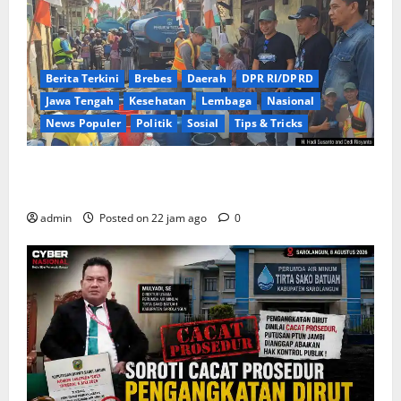
Berita Terkini
Brebes
Daerah
DPR RI/DPRD
Jawa Tengah
Kesehatan
Lembaga
Nasional
News Populer
Politik
Sosial
Tips & Tricks
Warga Kemukten Antusias Sambut Bantuan Air
Bersih dari H. Hadi Susanto dan Dedi Risyanto
admin
Posted on 22 jam ago
0