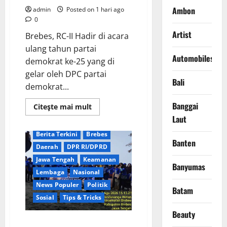
Ambon
admin
Posted on 1 hari ago
0
Artist
​Brebes, RC-II Hadir di acara
ulang tahun partai
Automobiles
demokrat ke-25 yang di
gelar oleh DPC partai
Bali
demokrat...
Banggai
Read
Citeşte mai mult
more
Laut
about
Persaingan
Ketat
Berita Terkini
Brebes
Menuju
Banten
Daerah
DPR RI/DPRD
Kursi
Demokrat
Jawa Tengah
Keamanan
Brebes:
Banyumas
Dua
Lembaga
Nasional
Kandidat
Kantongi
News Populer
Politik
Batam
Dukungan
Sosial
Tips & Tricks
PAC
Beauty
Rayakan HUT ke-25 Partai