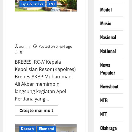
Premanisme
Tips & Tricks
TNI
Model
Pimpin Apel Perdana di Polres
Music
Brebes, AKBP Muhammad Ali
Akbar Ingatkan Pentingnya
Nasional
Kepekaan Situasi Global
admin
Posted on 5 hari ago
National
0
BREBES, RC-// Kepala
News
Kepolisian Resor (Kapolres)
Populer
Brebes AKBP Muhammad
Ali Akbar memimpin
Newsbeat
langsung kegiatan Apel
Perdana yang...
NTB
Read
Citeşte mai mult
NTT
more
about
Berita Terkini
Brebes
Pimpin
Apel
Olahraga
Daerah
Ekonomi
Perdana