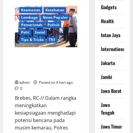
Daerah
Jawa Tengah
Ikhlas
Gadgets
Tanpa
Keamanan
Kesehatan
Pamrih,
Sertu
Lembaga
News Populer
Health
Maryono
Turun
Pemerintah
Politik
Tangan
Polri
Sosial
Bantu
Intan Jaya
Warga
Tips & Tricks
TNI
Kedungoleng
Bangun
International
Akses
Vital
Brebes Siaga! Kapolres Pimpin
Desa
Apel Gelar Pasukan dan Sarpras
Jakarta
Antisipasi Kekeringan serta
Karhutla
Jambi
admin
Posted on 4 hari ago
0
Jawa Barat
Brebes, RC-// Dalam rangka
Jawa
meningkatkan
Tengah
kesiapsiagaan menghadapi
potensi bencana pada
Jawa Timur
musim kemarau, Polres