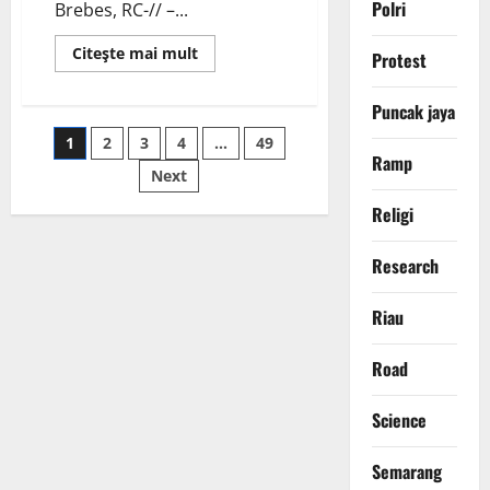
Polri
Brebes, RC-// –...
Read
Citeşte mai mult
Protest
more
about
ANDIM
Puncak jaya
0713/BREBES
TERIMA
Paginasi
1
2
3
4
…
49
TARUNA-
TARUNI
Ramp
AKPOL,
Next
pos
SIAP
DUKUNG
Religi
BHAKTI
TARUNA
DI
Research
SEKOLAH
RAKYAT
KABUPATEN
BREBES
Riau
Road
Science
Semarang