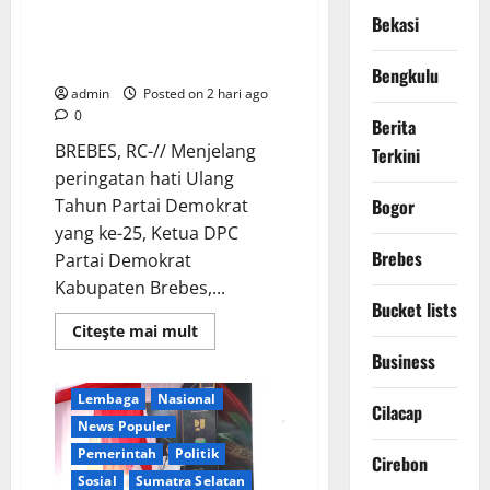
Demokrat Tanpa Pesta Mewah,
Bekasi
DPC Brebes Gelar Pengobatan
Gratis hingga Bersih Pantai
Bengkulu
admin
Posted on 2 hari ago
0
Berita
BREBES, RC-// Menjelang
Terkini
peringatan hati Ulang
Tahun Partai Demokrat
Bogor
yang ke-25, Ketua DPC
Brebes
Partai Demokrat
Kabupaten Brebes,...
Bucket lists
Berita Terkini
Daerah
Read
Citeşte mai mult
Ekonomi
more
Business
about
Kementerian RI
Rayakan
HUT
Lembaga
Nasional
ke-
Cilacap
25
News Populer
Partai
Demokrat
Pemerintah
Politik
Cirebon
Tanpa
Sosial
Sumatra Selatan
Pesta