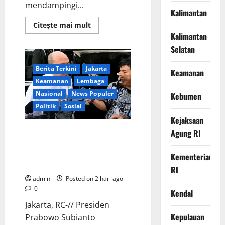
mendampingi...
Kalimantan
Read
Citeşte mai mult
more
Kalimantan
about
Ikhlas
Selatan
Tanpa
Pamrih,
Sertu
Berita Terkini
Jakarta
Keamanan
Maryono
Turun
Keamanan
Lembaga
Tangan
Nasional
News Populer
Bantu
Kebumen
Warga
Politik
Sosial
Kedungoleng
Bangun
Kejaksaan
Akses
Vital
Lapor ke Presiden, Menteri
Agung RI
Desa
Investasi Sampaikan Progres
Kampung Haji dan Penguatan
Kementerian
BUMN
RI
admin
Posted on 2 hari ago
0
Kendal
Jakarta, RC-// Presiden
Kepulauan
Prabowo Subianto