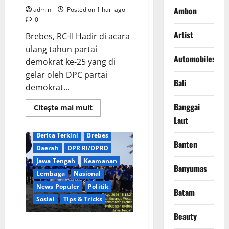
Ambon
admin
Posted on 1 hari ago
0
Artist
​Brebes, RC-II Hadir di acara
ulang tahun partai
Automobiles
demokrat ke-25 yang di
gelar oleh DPC partai
Bali
demokrat...
Banggai
Read
Citeşte mai mult
more
Laut
about
Persaingan
Ketat
Berita Terkini
Brebes
Menuju
Banten
Daerah
DPR RI/DPRD
Kursi
Demokrat
Jawa Tengah
Keamanan
Brebes:
Banyumas
Dua
Lembaga
Nasional
Kandidat
Kantongi
News Populer
Politik
Batam
Dukungan
Sosial
Tips & Tricks
PAC
Beauty
Rayakan HUT ke-25 Partai