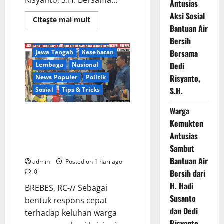
Risyanto, S.H. Bersama...
Antusias
Aksi Sosial
Read
Citeşte mai mult
more
Bantuan Air
Berita Terkini
Brebes
about
Bersih
Daerah
DPR RI/DPRD
Warga
Gang
Bersama
Jawa Tengah
Kesehatan
Paradis
RW
Dedi
Lembaga
Nasional
02
Desa
Risyanto,
News Populer
Politik
Kemukten
Sambut
S.H.
Sosial
Tips & Tricks
Antusias
Aksi
Warga
Sosial
Warga Kemukten Antusias
Bantuan
Kemukten
Air
Sambut Bantuan Air Bersih dari
Bersih
Antusias
H. Hadi Susanto dan Dedi
Bersama
Dedi
Risyanto
Sambut
Risyanto,
S.H.
Bantuan Air
admin
Posted on 1 hari ago
0
Bersih dari
H. Hadi
BREBES, RC-// Sebagai
Susanto
bentuk respons cepat
dan Dedi
terhadap keluhan warga
Risyanto