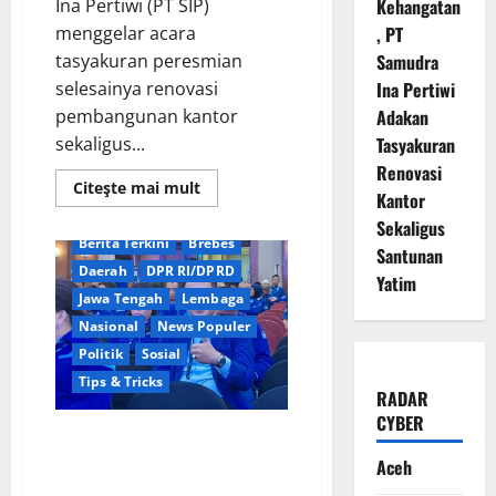
Ina Pertiwi (PT SIP)
Kehangatan
menggelar acara
, PT
tasyakuran peresmian
Samudra
selesainya renovasi
Ina Pertiwi
pembangunan kantor
Adakan
sekaligus...
Tasyakuran
Renovasi
Read
Citeşte mai mult
Kantor
more
about
Sekaligus
Penuh
Berita Terkini
Brebes
Kehangatan,
Santunan
PT
Daerah
DPR RI/DPRD
Samudra
Yatim
Ina
Jawa Tengah
Lembaga
Pertiwi
Adakan
Nasional
News Populer
Tasyakuran
Politik
Sosial
Renovasi
Kantor
Tips & Tricks
Sekaligus
RADAR
Santunan
Yatim
CYBER
Persaingan Ketat Menuju Kursi
Demokrat Brebes: Dua Kandidat
Aceh
Kantongi Dukungan PAC