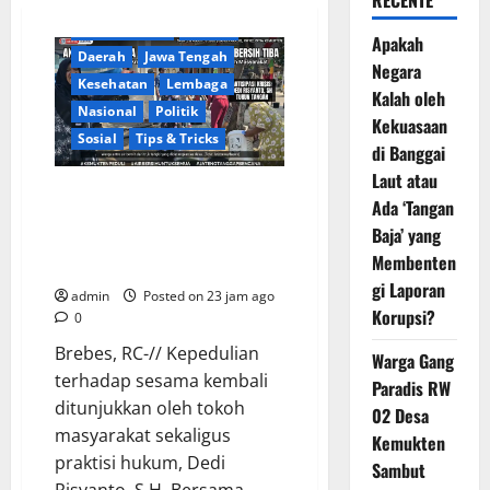
RECENTE
Berita Terkini
Brebes
Apakah
Daerah
Jawa Tengah
Negara
Kesehatan
Lembaga
Kalah oleh
Nasional
Politik
Kekuasaan
Sosial
Tips & Tricks
di Banggai
Laut atau
Warga Gang Paradis RW 02 Desa
Ada ‘Tangan
Kemukten Sambut Antusias
Baja’ yang
Aksi Sosial Bantuan Air Bersih
Membenten
Bersama Dedi Risyanto, S.H.
gi Laporan
admin
Posted on 23 jam ago
Korupsi?
0
​Brebes, RC-// Kepedulian
Warga Gang
terhadap sesama kembali
Paradis RW
ditunjukkan oleh tokoh
02 Desa
masyarakat sekaligus
Kemukten
praktisi hukum, Dedi
Sambut