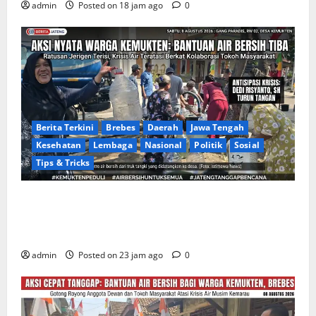
admin
Posted on 18 jam ago
0
Berita Terkini
Brebes
Daerah
Jawa Tengah
Kesehatan
Lembaga
Nasional
Politik
Sosial
Tips & Tricks
Warga Gang Paradis RW 02 Desa Kemukten Sambut
Antusias Aksi Sosial Bantuan Air Bersih Bersama
Dedi Risyanto, S.H.
admin
Posted on 23 jam ago
0