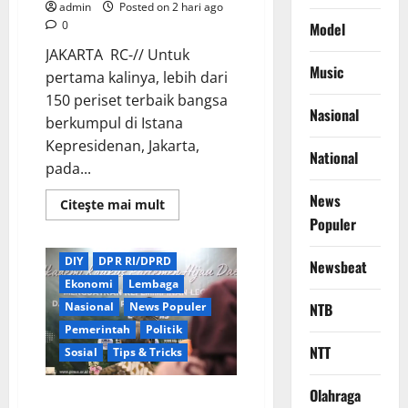
admin
Posted on 2 hari ago
0
Model
JAKARTA RC-// Untuk
Music
pertama kalinya, lebih dari
150 periset terbaik bangsa
Nasional
berkumpul di Istana
Kepresidenan, Jakarta,
National
pada...
News
Read
Citeşte mai mult
more
Populer
about
Berita Terkini
Daerah
Perkuat
Sinergi
DIY
DPR RI/DPRD
Newsbeat
Nasional,
Presiden
Ekonomi
Lembaga
Prabowo
Dialog
Nasional
News Populer
NTB
Langsung
Pemerintah
Politik
dengan
150
NTT
Sosial
Tips & Tricks
Periset
Terbaik
di
Olahraga
Istana
Wamendagri Bima Arya Dorong
Kepresidenan