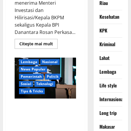
Riau
menerima Menteri
Investasi dan
Kesehatan
Hilirisasi/Kepala BKPM
sekaligus Kepala BPI
KPK
Danantara Rosan Perkasa...
Berita Terkini
Digital
Ekonomi
Jakarta
Read
Kriminal
Citeşte mai mult
Keamanan
more
about
Kementerian RI
Lapor
Lahat
ke
Lembaga
Nasional
Presiden,
Menteri
News Populer
Lembaga
Investasi
Sampaikan
Pemerintah
Politik
Progres
Sosial
Teknologi
Kampung
Life style
Haji
Tips & Tricks
dan
Penguatan
lnternasional
BUMN
Perkuat Sinergi Nasional,
Presiden Prabowo Dialog
Long trip
Langsung dengan 150 Periset
Terbaik di Istana Kepresidenan
Makasar