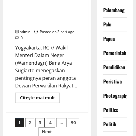
Legislator Daerah Perkuat
Palembang
Kepemimpinan untuk
Pembangunan Berkeadilan
Ekologis
Palu
admin
Posted on 3 hari ago
Papua
0
Yogyakarta, RC-// Wakil
Pemerintah
Menteri Dalam Negeri
(Wamendagri) Bima Arya
Pendidikan
Sugiarto menegaskan
pentingnya peran anggota
Peristiwa
Dewan Perwakilan Rakyat...
Photography
Read
Citeşte mai mult
more
about
Politics
Wamendagri
Bima
Arya
Paginasi
1
2
3
4
…
90
Dorong
Politik
Legislator
Daerah
Next
Perkuat