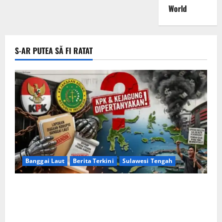
World
S-AR PUTEA SĂ FI RATAT
Banggai Laut
Berita Terkini
Sulawesi Tengah
Apakah Negara Kalah oleh Kekuasaan di Banggai
Laut atau Ada ‘Tangan Baja’ yang Membentengi
Laporan Korupsi?