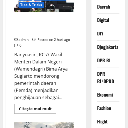
Mewah,
Tips & Tricks
Daerah
DPC
Brebes
Gelar
Pengobatan
Wamendagri Bima Arya:
Digital
Gratis
Penghijauan di Daerah Harus
hingga
Bersih
Berorientasi Aksi Permanen
DIY
Pantai
admin
Posted on 2 hari ago
0
Djogjakarta
Banyuasin, RC-// Wakil
DPR RI
Menteri Dalam Negeri
(Wamendagri) Bima Arya
DPR
Sugiarto mendorong
RI/DPRD
pemerintah daerah
(Pemda) menjadikan
Ekonomi
penghijauan sebagai...
Fashion
Read
Citeşte mai mult
more
about
Wamendagri
Flight
Bima