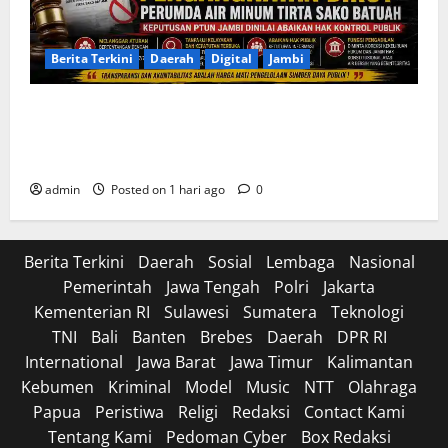
Berita Terkini
Daerah
Digital
Jambi
Soroti Cacat Prosedur Pengangkatan Dirut Perumda
Air Minum Tirta Sako Batuah, Keputusan PTUN Jambi
Dinilai Abaikan Hak Kontrol Publik
admin
Posted on 1 hari ago
0
Berita Terkini
Daerah
Sosial
Lembaga
Nasional
Pemerintah
Jawa Tengah
Polri
Jakarta
Kementerian RI
Sulawesi
Sumatera
Teknologi
TNI
Bali
Banten
Brebes
Daerah
DPR RI
International
Jawa Barat
Jawa Timur
Kalimantan
Kebumen
Kriminal
Model
Music
NTT
Olahraga
Papua
Peristiwa
Religi
Redaksi
Contact Kami
Tentang Kami
Pedoman Cyber
Box Redaksi