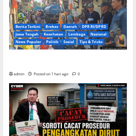
Berita Terkini
Brebes
Daerah
DPR RI/DPRD
Jawa Tengah
Kesehatan
Lembaga
Nasional
News Populer
Politik
Sosial
Tips & Tricks
Warga Kemukten Antusias Sambut Bantuan Air
Bersih dari H. Hadi Susanto dan Dedi Risyanto
admin
Posted on 1 hari ago
0