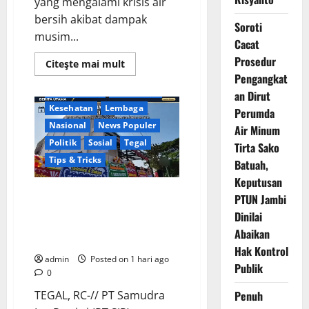
yang mengalami krisis air
bersih akibat dampak
Soroti
musim...
Cacat
Berita Terkini
Business
Prosedur
Read
Citeşte mai mult
more
Daerah
Ekonomi
Pengangkat
about
Jawa Tengah
Keamanan
Warga
an Dirut
Kemukten
Kesehatan
Lembaga
Antusias
Perumda
Sambut
Nasional
News Populer
Air Minum
Bantuan
Air
Politik
Sosial
Tegal
Tirta Sako
Bersih
dari
Tips & Tricks
Batuah,
H.
Hadi
Keputusan
Susanto
Penuh Kehangatan, PT Samudra
PTUN Jambi
dan
Dedi
Ina Pertiwi Adakan Tasyakuran
Dinilai
Risyanto
Renovasi Kantor Sekaligus
Abaikan
Santunan Yatim
Hak Kontrol
admin
Posted on 1 hari ago
Publik
0
TEGAL, RC-// PT Samudra
Penuh