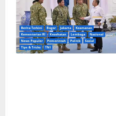
Berita Terkini
Bogor
Jakarta
Keamanan
Kementerian RI
Kesehatan
Lembaga
Nasional
News Populer
Pemerintah
Politik
Sosial
Tips & Tricks
TNI