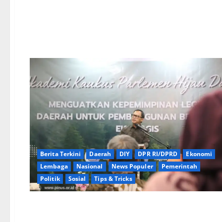
Berita Terkini
Daerah
DIY
DPR RI/DPRD
Ekonomi
Lembaga
Nasional
News Populer
Pemerintah
Politik
Sosial
Tips & Tricks