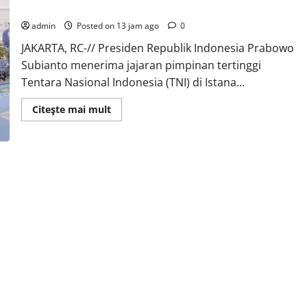
Laporkan Program Strategis di Istana
admin
Posted on 13 jam ago
0
JAKARTA, RC-// Presiden Republik Indonesia Prabowo
Subianto menerima jajaran pimpinan tertinggi
Tentara Nasional Indonesia (TNI) di Istana...
Read
Citeşte mai mult
more
about
Sinergi
Pemerintah
dan
TNI:
Jajaran
Pimpinan
Militer
Laporkan
Program
Strategis
di
Istana