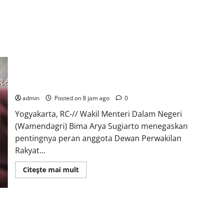
Wamendagri Bima Arya Dorong Legislator Daerah Perkuat
Kepemimpinan untuk Pembangunan Berkeadilan Ekologis
admin
Posted on 8 jam ago
0
Yogyakarta, RC-// Wakil Menteri Dalam Negeri
(Wamendagri) Bima Arya Sugiarto menegaskan
pentingnya peran anggota Dewan Perwakilan
Rakyat...
Read
Citeşte mai mult
more
about
Wamendagri
Bima
Arya
Dorong
Legislator