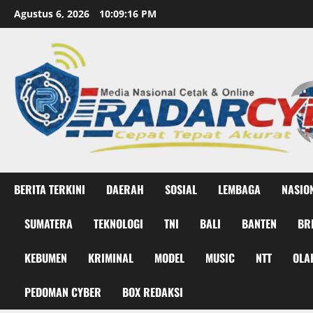
Skip
Agustus 6, 2026
10:09:17 PM
to
content
BERITA TERKINI
DAERAH
SOSIAL
LEMBAGA
NASIO
SUMATERA
TEKNOLOGI
TNI
BALI
BANTEN
BR
KEBUMEN
KRIMINAL
MODEL
MUSIC
NTT
OLA
PEDOMAN CYBER
BOX REDAKSI