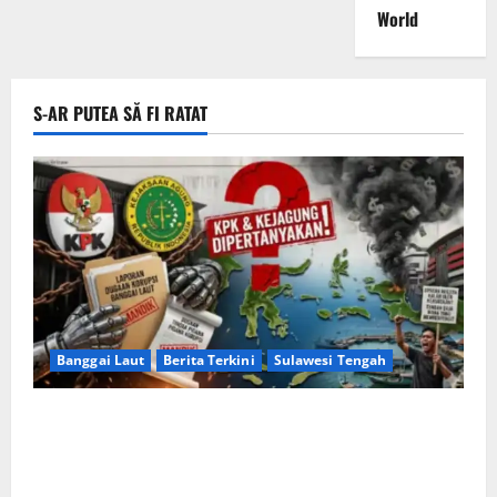
World
S-AR PUTEA SĂ FI RATAT
Banggai Laut
Berita Terkini
Sulawesi Tengah
Apakah Negara Kalah oleh Kekuasaan di Banggai
Laut atau Ada ‘Tangan Baja’ yang Membentengi
Laporan Korupsi?