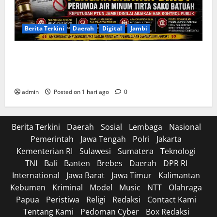
Berita Terkini
Daerah
Digital
Jambi
Soroti Cacat Prosedur Pengangkatan Dirut Perumda
Air Minum Tirta Sako Batuah, Keputusan PTUN Jambi
Dinilai Abaikan Hak Kontrol Publik
admin
Posted on 1 hari ago
0
Berita Terkini
Daerah
Sosial
Lembaga
Nasional
Pemerintah
Jawa Tengah
Polri
Jakarta
Kementerian RI
Sulawesi
Sumatera
Teknologi
TNI
Bali
Banten
Brebes
Daerah
DPR RI
International
Jawa Barat
Jawa Timur
Kalimantan
Kebumen
Kriminal
Model
Music
NTT
Olahraga
Papua
Peristiwa
Religi
Redaksi
Contact Kami
Tentang Kami
Pedoman Cyber
Box Redaksi