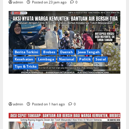
admin
Posted on 23 jam ago
0
Berita Terkini
Brebes
Daerah
Jawa Tengah
Kesehatan
Lembaga
Nasional
Politik
Sosial
Tips & Tricks
Warga Gang Paradis RW 02 Desa Kemukten Sambut
Antusias Aksi Sosial Bantuan Air Bersih Bersama
Dedi Risyanto, S.H.
admin
Posted on 1 hari ago
0