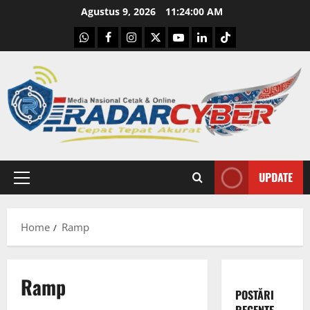
Skip
Agustus 9, 2026
11:24:01 AM
to
WhatsApp
Facebook
Instagram
X
Youtube
linkedin
Tiktok
content
UPDATE
Primary
Menu
Home
Ramp
Ramp
POSTĂRI