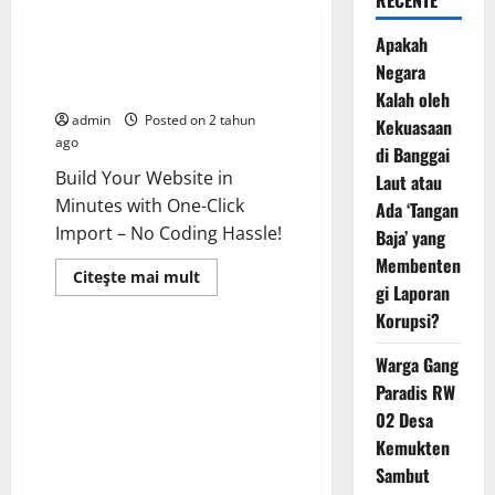
RECENTE
Model
Ramp
Apakah
Finland’s Down’s model Maija
Negara
makes strides on catwalk
Kalah oleh
admin
Posted on 2 tahun
Kekuasaan
ago
di Banggai
Build Your Website in
Laut atau
Minutes with One-Click
Ada ‘Tangan
Import – No Coding Hassle!
Baja’ yang
Membenten
Read
Citeşte mai mult
gi Laporan
more
about
Korupsi?
Finland’s
Down’s
model
Warga Gang
Maija
makes
Paradis RW
strides
on
02 Desa
catwalk
Kemukten
Sambut