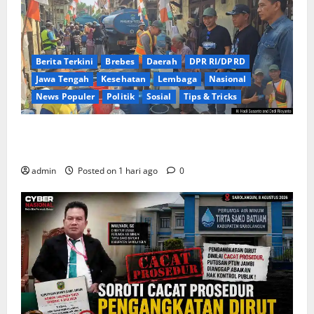
Berita Terkini
Brebes
Daerah
DPR RI/DPRD
Jawa Tengah
Kesehatan
Lembaga
Nasional
News Populer
Politik
Sosial
Tips & Tricks
Warga Kemukten Antusias Sambut Bantuan Air
Bersih dari H. Hadi Susanto dan Dedi Risyanto
admin
Posted on 1 hari ago
0