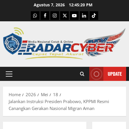
Skip
Agustus 7, 2026
12:45:21 PM
to
WhatsApp
Facebook
Instagram
X
Youtube
linkedin
Tiktok
content
UPDATE
Primary
Menu
Home
2026
Mei
18
Jalankan Instruksi Presiden Prabowo, KPPMI Resmi
Canangkan Gerakan Nasional Migran Aman