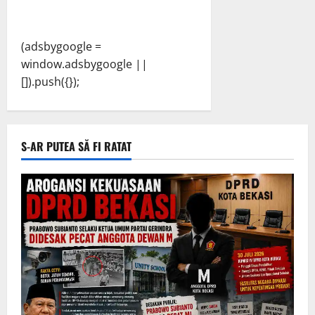
(adsbygoogle =
window.adsbygoogle ||
[]).push({});
S-AR PUTEA SĂ FI RATAT