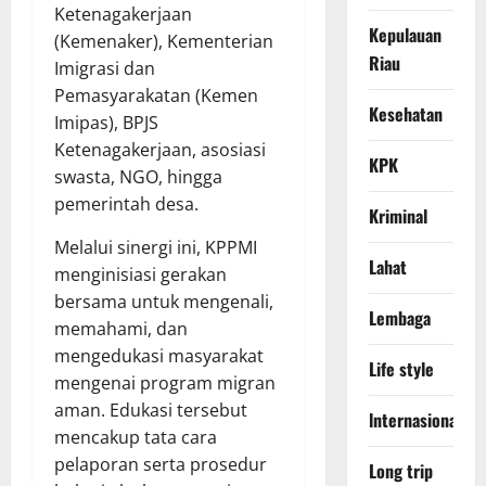
Ketenagakerjaan
Kepulauan
(Kemenaker), Kementerian
Riau
Imigrasi dan
Pemasyarakatan (Kemen
Kesehatan
Imipas), BPJS
Ketenagakerjaan, asosiasi
KPK
swasta, NGO, hingga
pemerintah desa.
Kriminal
Melalui sinergi ini, KPPMI
Lahat
menginisiasi gerakan
bersama untuk mengenali,
Lembaga
memahami, dan
mengedukasi masyarakat
Life style
mengenai program migran
aman. Edukasi tersebut
lnternasional
mencakup tata cara
pelaporan serta prosedur
Long trip