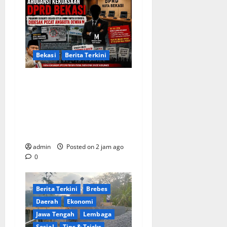
Bekasi
Berita Terkini
Arogansi Kekuasaan DPRD
Bekasi, Prabowo Subianto
Selaku Ketua Umum Partai
Gerindra Didesak Pecat
Anggota Dewan M
admin
Posted on 2 jam ago
0
Berita Terkini
Brebes
Daerah
Ekonomi
Jawa Tengah
Lembaga
Sosial
Tips & Tricks