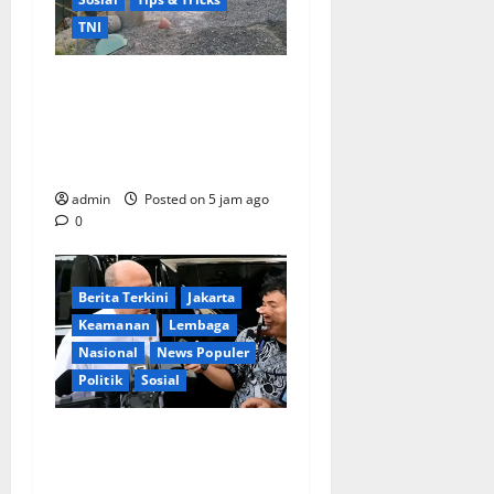
TNI
Ikhlas Tanpa Pamrih, Sertu
Maryono Turun Tangan
Bantu Warga Kedungoleng
Bangun Akses Vital Desa
admin
Posted on 5 jam ago
0
Berita Terkini
Jakarta
Keamanan
Lembaga
Nasional
News Populer
Politik
Sosial
Lapor ke Presiden, Menteri
Investasi Sampaikan
Progres Kampung Haji dan