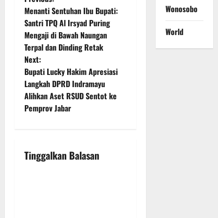
P
Wonosobo
Menanti Sentuhan Ibu Bupati:
o
Santri TPQ Al Irsyad Puring
World
Mengaji di Bawah Naungan
s
Terpal dan Dinding Retak
t
Next:
Bupati Lucky Hakim Apresiasi
n
Langkah DPRD Indramayu
Alihkan Aset RSUD Sentot ke
a
Pemprov Jabar
v
i
Tinggalkan Balasan
g
a
t