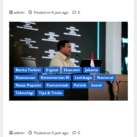
Progres Kampung Haji dan Penguatan BUMN
admin
Posted on 6 jam ago
0
Berita Terkini
Digital
Ekonomi
Jakarta
Keamanan
Kementerian RI
Lembaga
Nasional
News Populer
Pemerintah
Politik
Sosial
Teknologi
Tips & Tricks
Perkuat Sinergi Nasional, Presiden Prabowo Dialog
Langsung dengan 150 Periset Terbaik di Istana
Kepresidenan
admin
Posted on 6 jam ago
0