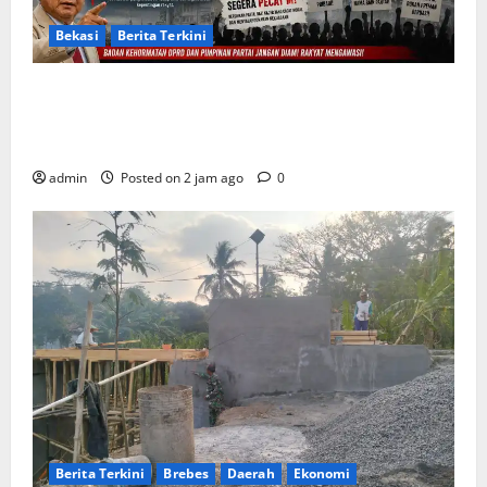
Bekasi
Berita Terkini
Arogansi Kekuasaan DPRD Bekasi, Prabowo
Subianto Selaku Ketua Umum Partai Gerindra
Didesak Pecat Anggota Dewan M
admin
Posted on 2 jam ago
0
Berita Terkini
Brebes
Daerah
Ekonomi