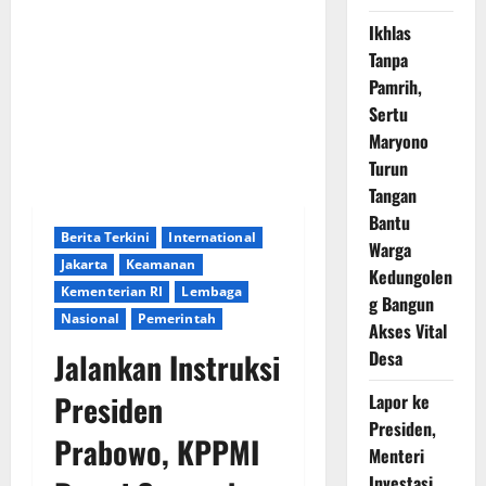
Ikhlas
Tanpa
Pamrih,
Sertu
Maryono
Turun
Tangan
Bantu
Berita Terkini
International
Warga
Jakarta
Keamanan
Kedungolen
Kementerian RI
Lembaga
g Bangun
Nasional
Pemerintah
Akses Vital
Jalankan Instruksi
Desa
Presiden
Lapor ke
Presiden,
Prabowo, KPPMI
Menteri
Investasi