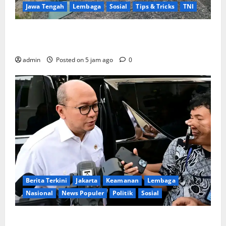
Jawa Tengah
Lembaga
Sosial
Tips & Tricks
TNI
Ikhlas Tanpa Pamrih, Sertu Maryono Turun Tangan
Bantu Warga Kedungoleng Bangun Akses Vital Desa
admin
Posted on 5 jam ago
0
Berita Terkini
Jakarta
Keamanan
Lembaga
Nasional
News Populer
Politik
Sosial
Lapor ke Presiden, Menteri Investasi Sampaikan