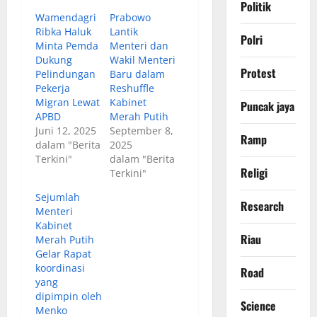
Politik
Wamendagri
Prabowo
Ribka Haluk
Lantik
Polri
Minta Pemda
Menteri dan
Dukung
Wakil Menteri
Protest
Pelindungan
Baru dalam
Pekerja
Reshuffle
Migran Lewat
Kabinet
Puncak jaya
APBD
Merah Putih
Juni 12, 2025
September 8,
Ramp
dalam "Berita
2025
Terkini"
dalam "Berita
Religi
Terkini"
Sejumlah
Research
Menteri
Kabinet
Riau
Merah Putih
Gelar Rapat
koordinasi
Road
yang
dipimpin oleh
Science
Menko