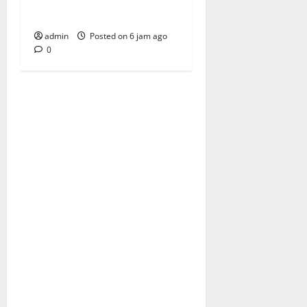
Penguatan BUMN
admin
Posted on 6 jam ago
0