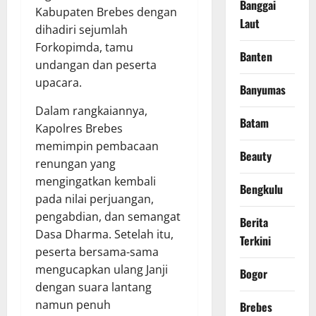
Banggai
Kabupaten Brebes dengan
Laut
dihadiri sejumlah
Forkopimda, tamu
Banten
undangan dan peserta
upacara.
Banyumas
Dalam rangkaiannya,
Batam
Kapolres Brebes
memimpin pembacaan
Beauty
renungan yang
mengingatkan kembali
Bengkulu
pada nilai perjuangan,
pengabdian, dan semangat
Berita
Dasa Dharma. Setelah itu,
Terkini
peserta bersama-sama
mengucapkan ulang Janji
Bogor
dengan suara lantang
namun penuh
Brebes