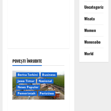
Uncategorized
Wisata
Women
Wonosobo
World
POVEȘTI ÎNRUDITE
Berita Terkini
Business
Jawa Timur
Nasional
News Populer
Pemerintah
Peristiwa
Diduga Rugikan Keuangan