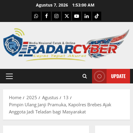
Skip
Agustus 7, 2026
1:53:01 AM
to
WhatsApp
Facebook
Instagram
X
Youtube
linkedin
Tiktok
content
UPDATE
Primary
Menu
Home
2025
Agustus
13
Pimpin Ulang Janji Pramuka, Kapolres Brebes Ajak
Anggota Jadi Teladan bagi Masyarakat