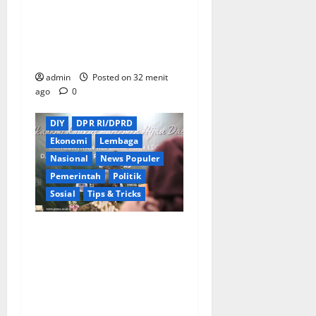
Negara, Ir. Edi Supriadi
Minta APH Usut Tuntas
Proyek Kementan di
Jombang
admin
Posted on 32 menit
ago
0
Berita Terkini
Daerah
DIY
DPR RI/DPRD
Ekonomi
Lembaga
Nasional
News Populer
Pemerintah
Politik
Sosial
Tips & Tricks
Wamendagri Bima Arya
Dorong Legislator Daerah
Perkuat Kepemimpinan
untuk Pembangunan
Berkeadilan Ekologis