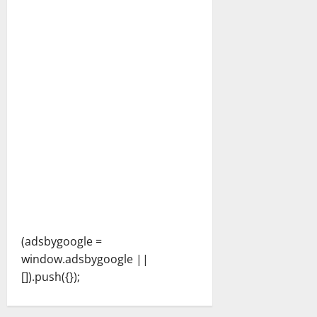
(adsbygoogle =
window.adsbygoogle ||
[]).push({});