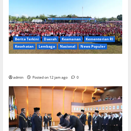
Berita Terkini
Daerah
Keamanan
Kementerian RI
Kesehatan
Lembaga
Nasional
News Populer
Tri Tito Karnavian Dorong Pelajar Biak Kenali
Potensi Bahari dan Wawasan Kebangsaan
admin
Posted on 12 jam ago
0