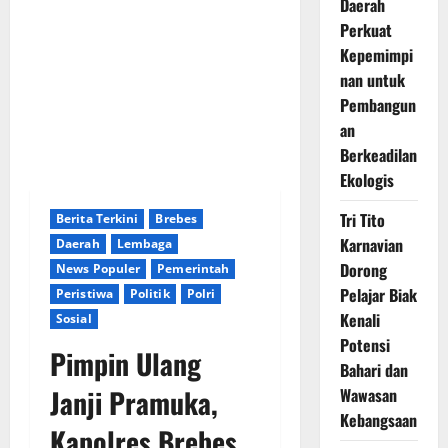
Daerah
Perkuat
Kepemimpi
nan untuk
Pembangun
an
Berkeadilan
Ekologis
Tri Tito
Berita Terkini
Brebes
Karnavian
Daerah
Lembaga
Dorong
News Populer
Pemerintah
Pelajar Biak
Peristiwa
Politik
Polri
Kenali
Sosial
Potensi
Pimpin Ulang
Bahari dan
Janji Pramuka,
Wawasan
Kebangsaan
Kapolres Brebes