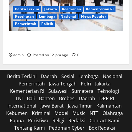
Berita Terkini
Jakarta
Keamanan
Kementerian RI
Kesehatan
Lembaga
Nasional
News Populer
Pemerintah
Politik
Mendagri Lantik Pejabat Eselon dan Fungsional
Kemendagri, Tekankan Pentingnya Sinergi Antar-ASN
admin
Posted on 12 jam ago
0
Berita Terkini
Daerah
Sosial
Lembaga
Nasional
Pemerintah
Jawa Tengah
Polri
Jakarta
Kementerian RI
Sulawesi
Sumatera
Teknologi
TNI
Bali
Banten
Brebes
Daerah
DPR RI
International
Jawa Barat
Jawa Timur
Kalimantan
Kebumen
Kriminal
Model
Music
NTT
Olahraga
Papua
Peristiwa
Religi
Redaksi
Contact Kami
Tentang Kami
Pedoman Cyber
Box Redaksi