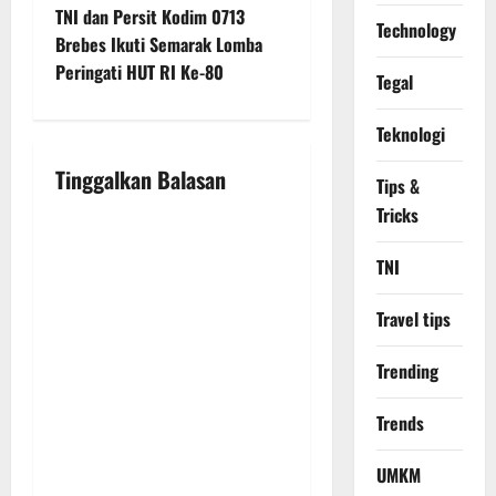
t
TNI dan Persit Kodim 0713
Technology
Brebes Ikuti Semarak Lomba
n
Peringati HUT RI Ke-80
Tegal
a
Teknologi
v
Tinggalkan Balasan
Tips &
i
Tricks
g
TNI
a
Travel tips
t
Trending
i
Trends
o
UMKM
n