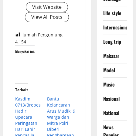
Visit Website
Life style
View All Posts
lnternasional
Jumlah Pengunjung
Long trip
4,154
Menyukai ini:
Makasar
Model
Music
Terkait
Nasional
Kasdim
Bantu
0713/Brebes
Kelancaran
Hadiri
Arus Mudik, 9
National
Upacara
Warga dan
Peringatan
Mitra Polri
News
Hari Lahir
Diberi
Populer
Pancasila
Penghargaan