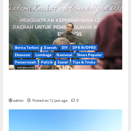
Berita Terkini
Daerah
DIY
DPR RI/DPRD
Ekonomi
Lembaga
Nasional
News Populer
Pemerintah
Politik
Sosial
Tips & Tricks
Wamendagri Bima Arya Dorong Legislator Daerah
Perkuat Kepemimpinan untuk Pembangunan
Berkeadilan Ekologis
admin
Posted on 12 jam ago
0