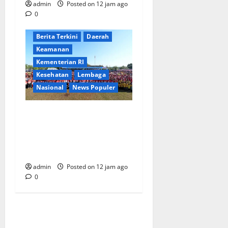
admin
Posted on 12 jam ago
0
Berita Terkini
Daerah
Keamanan
Kementerian RI
Kesehatan
Lembaga
Nasional
News Populer
Tri Tito Karnavian Dorong
Pelajar Biak Kenali Potensi
Bahari dan Wawasan
Kebangsaan
admin
Posted on 12 jam ago
0