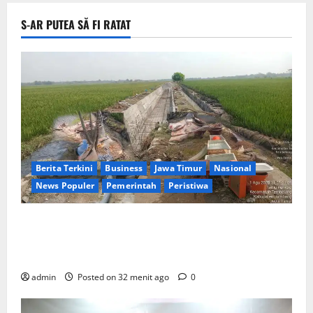
S-AR PUTEA SĂ FI RATAT
Berita Terkini
Business
Jawa Timur
Nasional
News Populer
Pemerintah
Peristiwa
Diduga Rugikan Keuangan Negara, Ir. Edi Supriadi
Minta APH Usut Tuntas Proyek Kementan di
Jombang
admin
Posted on 32 menit ago
0