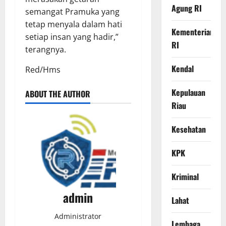
Agung RI
semangat Pramuka yang
tetap menyala dalam hati
Kementerian
setiap insan yang hadir,”
RI
terangnya.
Kendal
Red/Hms
Kepulauan
ABOUT THE AUTHOR
Riau
Kesehatan
KPK
Kriminal
admin
Lahat
Administrator
Lembaga