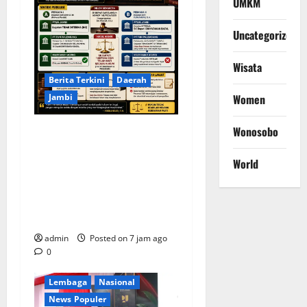
UMKM
Uncategorized
Wisata
Berita Terkini
Daerah
Jambi
Women
Wonosobo
KELALAIAN HUKUM PEMKAB
SAROLANGUN: SK DIREKTUR
World
PERUMDA TSB DINYATAKAN
CACAT TOTAL, PENGACARA
SENIOR KULITI OPINI KUASA
HUKUM BUPATI
Berita Terkini
Daerah
admin
Posted on 7 jam ago
Ekonomi
0
Kementerian RI
Lembaga
Nasional
News Populer