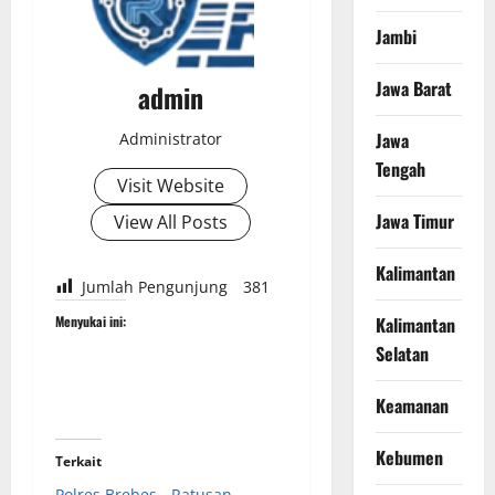
Jambi
Jawa Barat
admin
Jawa
Administrator
Tengah
Visit Website
Jawa Timur
View All Posts
Kalimantan
Jumlah Pengunjung
381
Kalimantan
Menyukai ini:
Selatan
Keamanan
Kebumen
Terkait
Polres Brebes
Ratusan