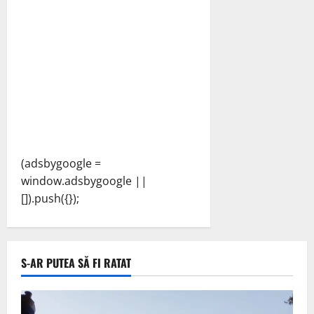
(adsbygoogle =
window.adsbygoogle ||
[]).push({});
S-AR PUTEA SĂ FI RATAT