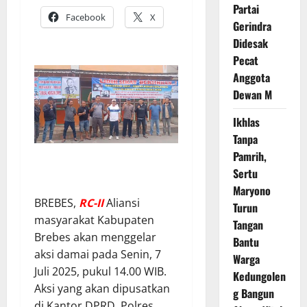
Partai
Facebook
X
Gerindra
Didesak
Pecat
Anggota
Dewan M
Ikhlas
Tanpa
Pamrih,
Sertu
Maryono
BREBES,
RC-II
Aliansi
Turun
masyarakat Kabupaten
Tangan
Brebes akan menggelar
Bantu
aksi damai pada Senin, 7
Warga
Juli 2025, pukul 14.00 WIB.
Kedungolen
Aksi yang akan dipusatkan
g Bangun
di Kantor DPRD, Polres,