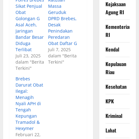
Kejaksaan
Sikat Penjual
Massa
Agung RI
Obat
Geruduk
Golongan G
DPRD Brebes,
Asal Aceh,
Desak
Kementerian
Jaringan
Penindakan
RI
Bandar Besar
Peredaran
Diduga
Obat Daftar G
Kendal
Terlibat
Juli 7, 2025
Juli 23, 2025
dalam "Berita
dalam "Berita
Terkini"
Kepulauan
Terkini"
Riau
Brebes
Darurat Obat
Kesehatan
Ilegal:
Menagih
KPK
Nyali APH di
Tengah
Kriminal
Kepungan
Tramadol &
Hexymer
Lahat
Februari 22,