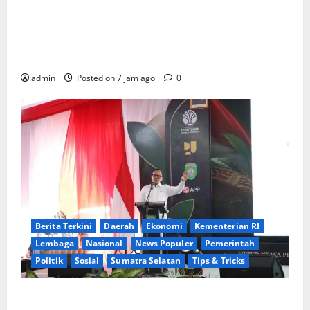
KELALAIAN HUKUM PEMKAB SAROLANGUN: SK
DIREKTUR PERUMDA TSB DINYATAKAN CACAT TOTAL,
PENGACARA SENIOR KULITI OPINI KUASA HUKUM
BUPATI
admin
Posted on 7 jam ago
0
Berita Terkini
Daerah
Ekonomi
Kementerian RI
Lembaga
Nasional
News Populer
Pemerintah
Politik
Sosial
Sumatra Selatan
Tips & Tricks
Wamendagri Bima Arya: Penghijauan di Daerah