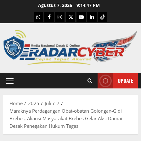
Skip
Agustus 7, 2026
9:14:48 PM
to
WhatsApp
Facebook
Instagram
X
Youtube
linkedin
Tiktok
content
UPDATE
Primary
Menu
Home
2025
Juli
7
Maraknya Perdagangan Obat-obatan Golongan-G di
Brebes, Aliansi Masyarakat Brebes Gelar Aksi Damai
Desak Penegakan Hukum Tegas