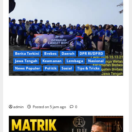
Berita Terkini
Brebes
Daerah
DPR RI/DPRD
Jawa Tengah
Keamanan
Lembaga
Nasional
News Populer
Politik
Sosial
Tips & Tricks
Rayakan HUT ke-25 Partai Demokrat Tanpa Pesta
Mewah, DPC Brebes Gelar Pengobatan Gratis hingga
Bersih Pantai
admin
Posted on 5 jam ago
0