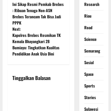
Research
Ini Sikap Resmi Pemkab Brebes
o
: Ribuan Tenaga Non-ASN
Riau
Brebes Terancam Tak Bisa Jadi
s
PPPK
Road
t
Next:
Kapolres Brebes Resmikan TK
n
Science
Kemala Bhayangkari 28
Bumiayu: Tingkatkan Kualitas
a
Semarang
Pendidikan Anak Usia Dini
v
Sosial
i
Space
Tinggalkan Balasan
g
Sports
a
Stories
t
Sulawesi