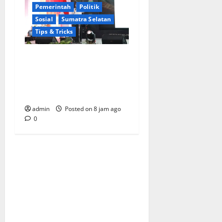
Pemerintah
Politik
Sosial
Sumatra Selatan
Tips & Tricks
Wamendagri Bima Arya:
Penghijauan di Daerah
Harus Berorientasi Aksi
Permanen
admin
Posted on 8 jam ago
0