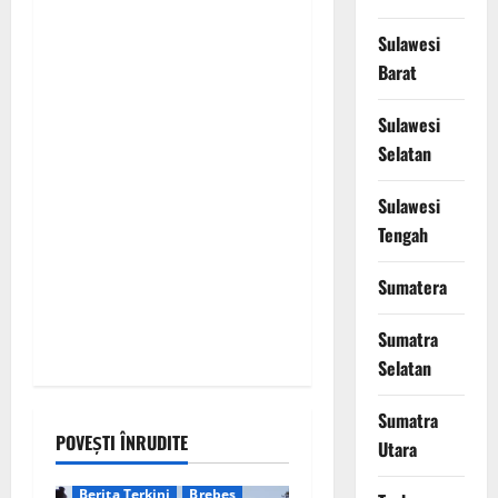
i
Sulawesi
o
Barat
n
Sulawesi
Selatan
Sulawesi
Tengah
Sumatera
Sumatra
Selatan
Sumatra
POVEȘTI ÎNRUDITE
Utara
Berita Terkini
Brebes