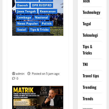
Tech
Daerah
DPR RI/DPRD
Jawa Tengah
Keamanan
Technology
Lembaga
Nasional
Tegal
News Populer
Politik
Sosial
Tips & Tricks
Teknologi
Rayakan HUT ke-25 Partai
Tips &
Demokrat Tanpa Pesta
Tricks
Mewah, DPC Brebes Gelar
Pengobatan Gratis hingga
TNI
Bersih Pantai
admin
Posted on 5 jam ago
Travel tips
0
Trending
Trends