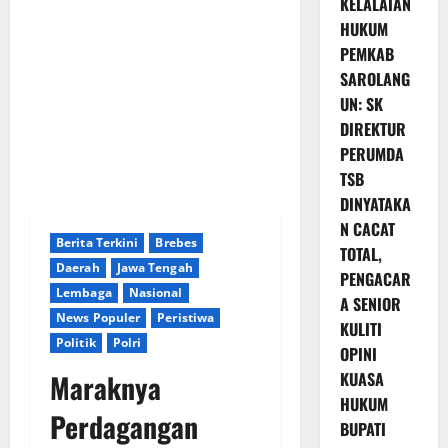
KELALAIAN
HUKUM
PEMKAB
SAROLANG
UN: SK
DIREKTUR
PERUMDA
TSB
DINYATAKA
N CACAT
Berita Terkini
Brebes
TOTAL,
Daerah
Jawa Tengah
PENGACAR
Lembaga
Nasional
A SENIOR
News Populer
Peristiwa
KULITI
Politik
Polri
OPINI
Maraknya
KUASA
HUKUM
Perdagangan
BUPATI