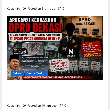
Harus Berorientasi Aksi Permanen
admin
Posted on 8 jam ago
0
Bekasi
Berita Terkini
Arogansi Kekuasaan DPRD Bekasi, Prabowo
Subianto Selaku Ketua Umum Partai Gerindra
Didesak Pecat Anggota Dewan M
admin
Posted on 10 jam ago
0