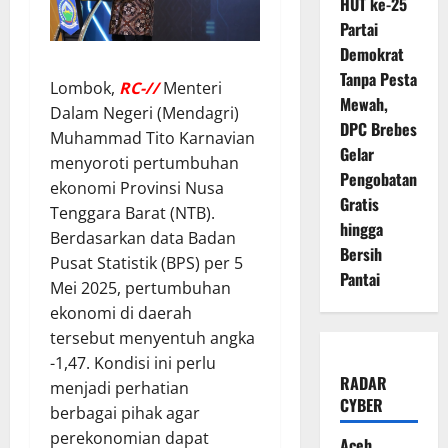
HUT ke-25
Partai
Demokrat
Tanpa Pesta
Lombok,
RC-//
Menteri
Mewah,
Dalam Negeri (Mendagri)
DPC Brebes
Muhammad Tito Karnavian
Gelar
menyoroti pertumbuhan
Pengobatan
ekonomi Provinsi Nusa
Gratis
Tenggara Barat (NTB).
hingga
Berdasarkan data Badan
Bersih
Pusat Statistik (BPS) per 5
Pantai
Mei 2025, pertumbuhan
ekonomi di daerah
tersebut menyentuh angka
-1,47. Kondisi ini perlu
RADAR
menjadi perhatian
CYBER
berbagai pihak agar
perekonomian dapat
Aceh