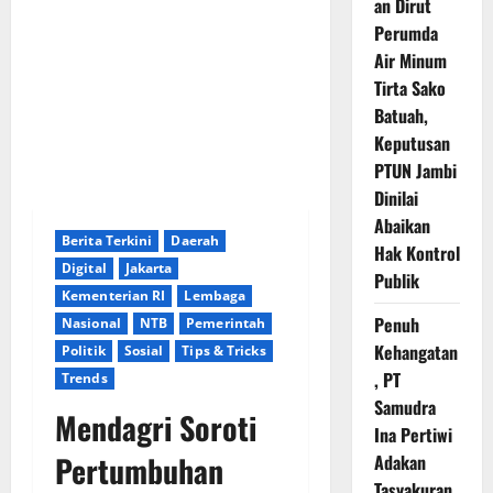
an Dirut
Perumda
Air Minum
Tirta Sako
Batuah,
Keputusan
PTUN Jambi
Dinilai
Abaikan
Berita Terkini
Daerah
Hak Kontrol
Digital
Jakarta
Publik
Kementerian RI
Lembaga
Penuh
Nasional
NTB
Pemerintah
Kehangatan
Politik
Sosial
Tips & Tricks
, PT
Trends
Samudra
Mendagri Soroti
Ina Pertiwi
Pertumbuhan
Adakan
Tasyakuran