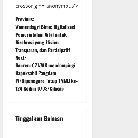
crossorigin="anonymous">
P
Previous:
Wamendagri Bima: Digitalisasi
o
Pemerintahan Vital untuk
Birokrasi yang Efisien,
s
Transparan, dan Partisipatif
t
Next:
Danrem 071/WK mendampingi
n
Kapoksahli Pangdam
IV/Diponegoro Tutup TMMD ke-
a
124 Kodim 0703/Cilacap
v
i
Tinggalkan Balasan
g
a