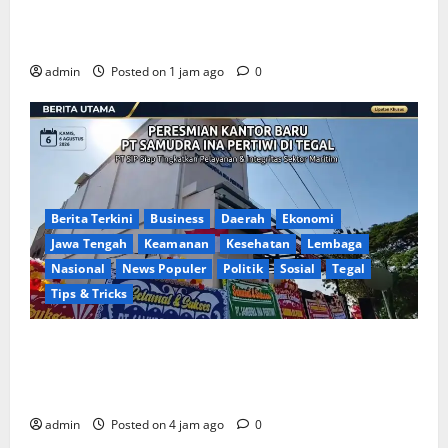
Air Minum Tirta Sako Batuah, Keputusan PTUN Jambi
Dinilai Abaikan Hak Kontrol Publik
admin
Posted on 1 jam ago
0
Berita Terkini
Business
Daerah
Ekonomi
Jawa Tengah
Keamanan
Kesehatan
Lembaga
Nasional
News Populer
Politik
Sosial
Tegal
Tips & Tricks
Penuh Kehangatan, PT Samudra Ina Pertiwi Adakan
Tasyakuran Renovasi Kantor Sekaligus Santunan
Yatim
admin
Posted on 4 jam ago
0