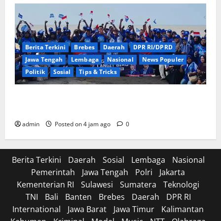
Berita Terkini
Brebes
Daerah
DPR RI/DPRD
Jawa Tengah
Lembaga
Nasional
News Populer
Politik
Sosial
Tips & Tricks
Persaingan Ketat Menuju Kursi Demokrat Brebes:
Dua Kandidat Kantongi Dukungan PAC
admin
Posted on 4 jam ago
0
Berita Terkini
Daerah
Sosial
Lembaga
Nasional
Pemerintah
Jawa Tengah
Polri
Jakarta
Kementerian RI
Sulawesi
Sumatera
Teknologi
TNI
Bali
Banten
Brebes
Daerah
DPR RI
International
Jawa Barat
Jawa Timur
Kalimantan