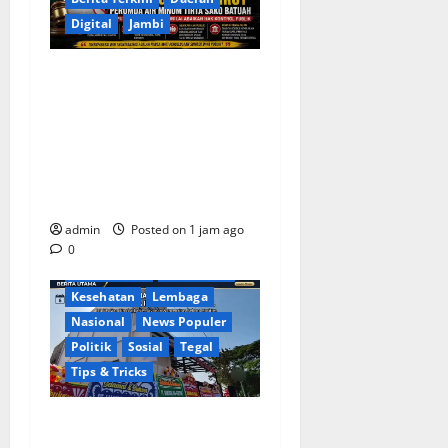
Digital
Jambi
Soroti Cacat Prosedur
Pengangkatan Dirut
Perumda Air Minum Tirta
Sako Batuah, Keputusan
PTUN Jambi Dinilai Abaikan
Hak Kontrol Publik
Berita Terkini
Business
admin
Posted on 1 jam ago
Daerah
Ekonomi
0
Jawa Tengah
Keamanan
Kesehatan
Lembaga
Nasional
News Populer
Politik
Sosial
Tegal
Tips & Tricks
Penuh Kehangatan, PT