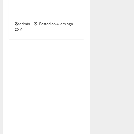
Samudra Ina Pertiwi Adakan
Tasyakuran Renovasi Kantor
Sekaligus Santunan Yatim
admin
Posted on 4 jam ago
0