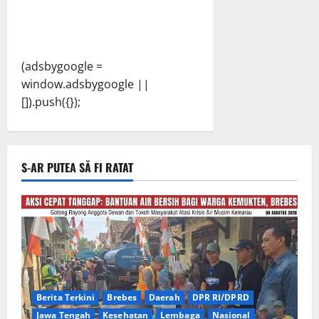
(adsbygoogle =
window.adsbygoogle ||
[]).push({});
S-AR PUTEA SĂ FI RATAT
Berita Terkini
Brebes
Daerah
DPR RI/DPRD
Jawa Tengah
Kesehatan
Lembaga
Nasional