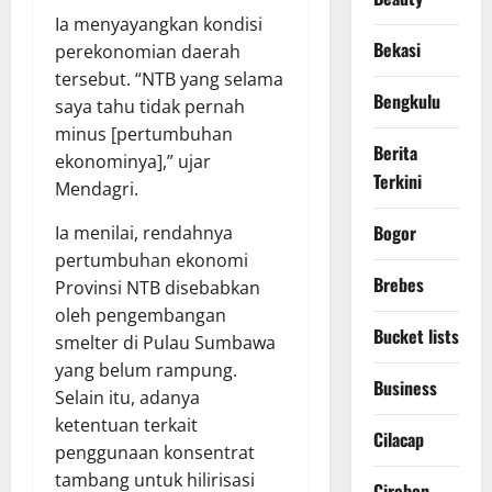
Ia menyayangkan kondisi
Bekasi
perekonomian daerah
tersebut. “NTB yang selama
Bengkulu
saya tahu tidak pernah
minus [pertumbuhan
Berita
ekonominya],” ujar
Terkini
Mendagri.
Bogor
Ia menilai, rendahnya
pertumbuhan ekonomi
Brebes
Provinsi NTB disebabkan
oleh pengembangan
Bucket lists
smelter di Pulau Sumbawa
yang belum rampung.
Business
Selain itu, adanya
ketentuan terkait
Cilacap
penggunaan konsentrat
tambang untuk hilirisasi
Cirebon