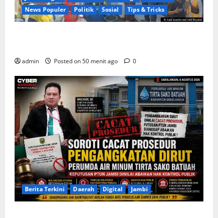
News Populer
Politik
Sosial
Tips & Tricks
Warga Kemukten Antusias Sambut Bantuan Air
Bersih dari H. Hadi Susanto dan Dedi Risyanto
admin
Posted on 50 menit ago
0
Berita Terkini
Daerah
Digital
Jambi
Soroti Cacat Prosedur Pengangkatan Dirut Perumda