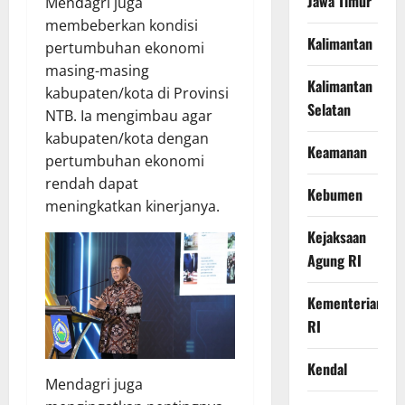
Jawa Timur
Mendagri juga
membeberkan kondisi
Kalimantan
pertumbuhan ekonomi
masing-masing
Kalimantan
kabupaten/kota di Provinsi
Selatan
NTB. Ia mengimbau agar
kabupaten/kota dengan
Keamanan
pertumbuhan ekonomi
rendah dapat
Kebumen
meningkatkan kinerjanya.
Kejaksaan
Agung RI
Kementerian
RI
Kendal
Mendagri juga