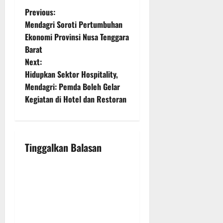
P
Previous:
Mendagri Soroti Pertumbuhan
o
Ekonomi Provinsi Nusa Tenggara
Barat
s
Next:
t
Hidupkan Sektor Hospitality,
Mendagri: Pemda Boleh Gelar
n
Kegiatan di Hotel dan Restoran
a
v
Tinggalkan Balasan
i
g
a