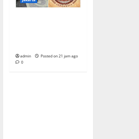
Sinergi Kebangsaan:
Mempertebal Hati
Nasionalis Rakyat Menuju
Indonesia Emas Bersama
Program Prabowo Subianto
admin
Posted on 21 jam ago
0