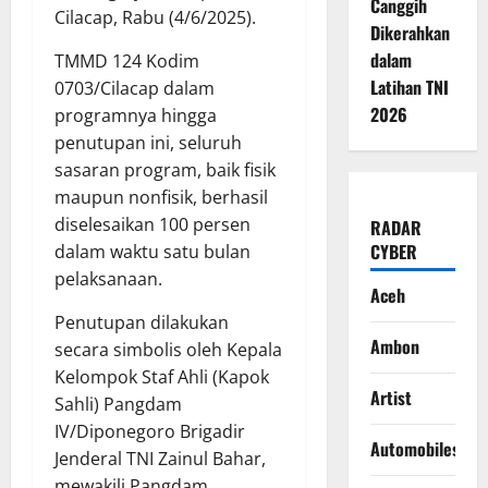
Canggih
Cilacap, Rabu (4/6/2025).
Dikerahkan
dalam
TMMD 124 Kodim
Latihan TNI
0703/Cilacap dalam
2026
programnya hingga
penutupan ini, seluruh
sasaran program, baik fisik
maupun nonfisik, berhasil
diselesaikan 100 persen
RADAR
CYBER
dalam waktu satu bulan
pelaksanaan.
Aceh
Penutupan dilakukan
Ambon
secara simbolis oleh Kepala
Kelompok Staf Ahli (Kapok
Artist
Sahli) Pangdam
IV/Diponegoro Brigadir
Automobiles
Jenderal TNI Zainul Bahar,
mewakili Pangdam