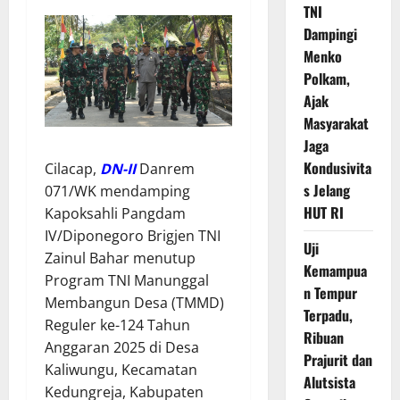
TNI
Dampingi
Menko
Polkam,
Ajak
Masyarakat
Jaga
Kondusivita
Cilacap,
DN-II
Danrem
s Jelang
071/WK mendamping
HUT RI
Kapoksahli Pangdam
IV/Diponegoro Brigjen TNI
Uji
Zainul Bahar menutup
Kemampua
Program TNI Manunggal
n Tempur
Membangun Desa (TMMD)
Terpadu,
Reguler ke-124 Tahun
Ribuan
Anggaran 2025 di Desa
Prajurit dan
Kaliwungu, Kecamatan
Alutsista
Kedungreja, Kabupaten