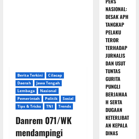
PERS
NASIONAL:
DESAK APH
TANGKAP
PELAKU
TEROR
TERHADAP
JURNALIS
DAN USUT
TUNTAS
Berita Terkini
Cilacap
GURITA
Daerah
Jawa Tengah
PUNGLI
Lembaga
Nasional
BERJAMAA
Pemerintah
Politik
Sosial
H SERTA
Tips & Tricks
TNI
Trends
DUGAAN
Danrem 071/WK
KETERLIBAT
AN KEPALA
mendampingi
DINAS