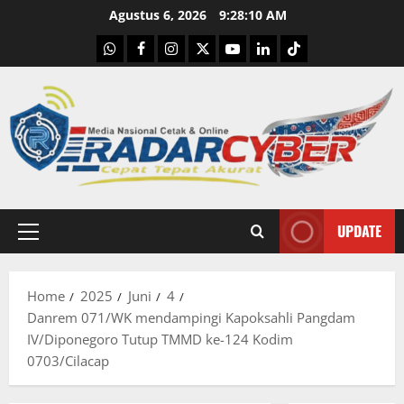
Skip
Agustus 6, 2026
9:28:11 AM
to
WhatsApp
Facebook
Instagram
X
Youtube
linkedin
Tiktok
content
UPDATE
Primary
Menu
Home
2025
Juni
4
Danrem 071/WK mendampingi Kapoksahli Pangdam
IV/Diponegoro Tutup TMMD ke-124 Kodim
0703/Cilacap