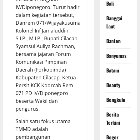
Bali
IV/Diponegoro. Turut hadir
dalam kegiatan tersebut,
Banggai
Danrem 071/Wijayakusuma
Laut
Kolonel Inf Jamaluddin,
S.I.P., M.I.P., Bupati Cilacap
Banten
Syamsul Auliya Rachman,
bersama jajaran Forum
Banyumas
Komunikasi Pimpinan
Daerah (Forkopimda)
Batam
Kabupaten Cilacap. Ketua
Beauty
Persit KCK Koorcab Rem
071 PD IV/Diponegoro
Bengkulu
beserta Wakil dan
pengurus.
Berita
Salah satu fokus utama
Terkini
TMMD adalah
pembangunan
Bogor