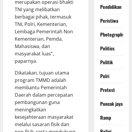
merupakan operasi bhakti
Pendidikan
TNI yang melibatkan
berbagai pihak, termasuk
Peristiwa
TNI, Polri, Kementerian,
Lembaga Pemerintah Non
Photography
Kementerian, Pemda,
Mahasiswa, dan
Politics
masyarakat luas”,
paparnya.
Politik
Dikatakan, tujuan utama
Polri
program TMMD adalah
membantu Pemerintah
Protest
Daerah dalam percepatan
pembangunan guna
Puncak jaya
meningkatkan
kesejahteraan masyarakat
Ramp
melalui sasaran fisik dan
Religi
non-fisik, serta mendukung