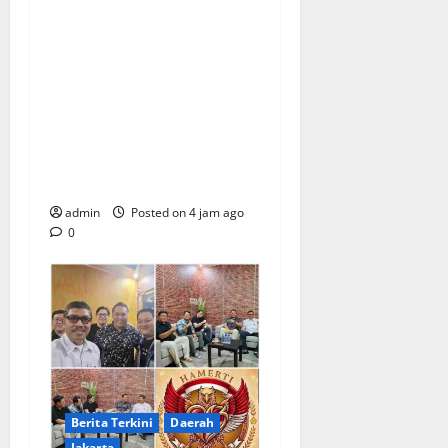
KECAMAN KERAS ALIANSI
PERS NASIONAL: DESAK
APH TANGKAP PELAKU
TEROR TERHADAP JURNALIS
DAN USUT TUNTAS GURITA
PUNGLI BERJAMAAH SERTA
DUGAAN KETERLIBATAN
KEPALA DINAS PENDIDIKAN
admin
Posted on 4 jam ago
0
Berita Terkini
Daerah
Jakarta