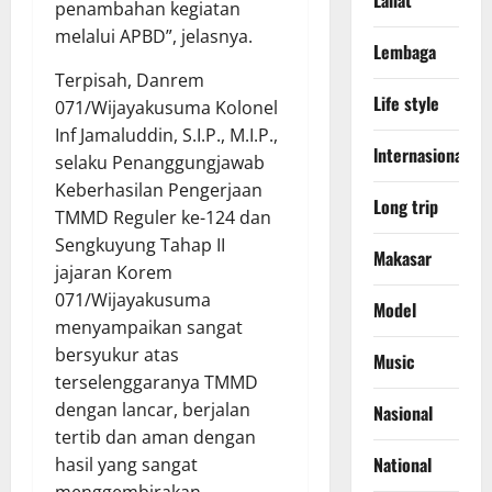
Lahat
penambahan kegiatan
melalui APBD”, jelasnya.
Lembaga
Terpisah, Danrem
Life style
071/Wijayakusuma Kolonel
Inf Jamaluddin, S.I.P., M.I.P.,
lnternasional
selaku Penanggungjawab
Keberhasilan Pengerjaan
Long trip
TMMD Reguler ke-124 dan
Sengkuyung Tahap II
Makasar
jajaran Korem
071/Wijayakusuma
Model
menyampaikan sangat
bersyukur atas
Music
terselenggaranya TMMD
dengan lancar, berjalan
Nasional
tertib dan aman dengan
National
hasil yang sangat
menggembirakan.