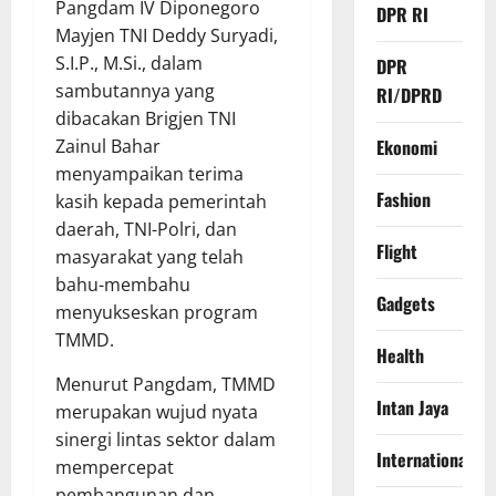
Pangdam IV Diponegoro
DPR RI
Mayjen TNI Deddy Suryadi,
S.I.P., M.Si., dalam
DPR
sambutannya yang
RI/DPRD
dibacakan Brigjen TNI
Zainul Bahar
Ekonomi
menyampaikan terima
Fashion
kasih kepada pemerintah
daerah, TNI-Polri, dan
Flight
masyarakat yang telah
bahu-membahu
Gadgets
menyukseskan program
TMMD.
Health
Menurut Pangdam, TMMD
Intan Jaya
merupakan wujud nyata
sinergi lintas sektor dalam
International
mempercepat
pembangunan dan