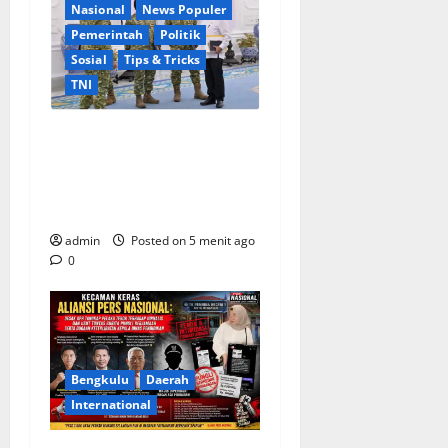
Nasional
News Populer
Pemerintah
Politik
Sosial
Tips & Tricks
TNI
Sinergi Pemerintah dan TNI:
Jajaran Pimpinan Militer
Laporkan Program Strategis
di Istana
admin
Posted on 5 menit ago
0
Bengkulu
Daerah
International