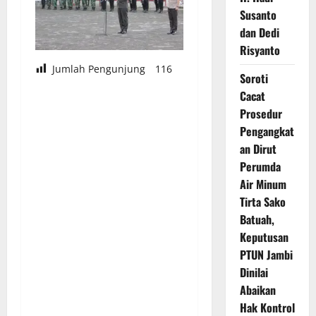
Susanto
dan Dedi
Risyanto
Jumlah Pengunjung
116
Soroti
Cacat
Prosedur
Pengangkat
an Dirut
Perumda
Air Minum
Tirta Sako
Batuah,
Keputusan
PTUN Jambi
Dinilai
Abaikan
Hak Kontrol