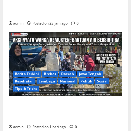
Apakah Negara Kalah oleh Kekuasaan di Banggai
Laut atau Ada ‘Tangan Baja’ yang Membentengi
Laporan Korupsi?
admin
Posted on 23 jam ago
0
Berita Terkini
Brebes
Daerah
Jawa Tengah
Kesehatan
Lembaga
Nasional
Politik
Sosial
Tips & Tricks
Warga Gang Paradis RW 02 Desa Kemukten Sambut
Antusias Aksi Sosial Bantuan Air Bersih Bersama
Dedi Risyanto, S.H.
admin
Posted on 1 hari ago
0