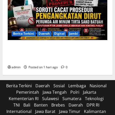
Berita Terkini
Daerah
Digital
Jambi
Soroti Cacat Prosedur Pengangkatan Dirut Perumda
Air Minum Tirta Sako Batuah, Keputusan PTUN Jambi
Dinilai Abaikan Hak Kontrol Publik
admin
Posted on 1 hari ago
0
Berita Terkini
Daerah
Sosial
Lembaga
Nasional
Pemerintah
Jawa Tengah
Polri
Jakarta
Kementerian RI
Sulawesi
Sumatera
Teknologi
TNI
Bali
Banten
Brebes
Daerah
DPR RI
International
Jawa Barat
Jawa Timur
Kalimantan