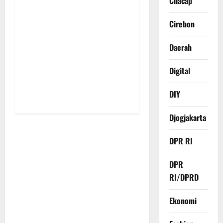
t
Cilacap
i
Cirebon
o
Daerah
n
Digital
DIY
Djogjakarta
DPR RI
DPR
RI/DPRD
Ekonomi