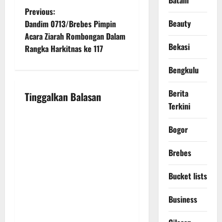
Batam
P
Previous:
Beauty
Dandim 0713/Brebes Pimpin
o
Acara Ziarah Rombongan Dalam
Bekasi
Rangka Harkitnas ke 117
s
Bengkulu
t
n
Berita
Tinggalkan Balasan
Terkini
a
Bogor
v
Brebes
i
Bucket lists
g
a
Business