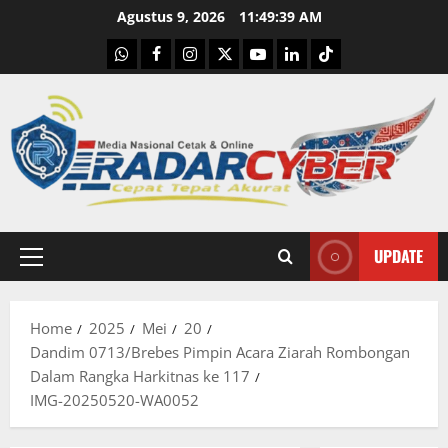
Skip
Agustus 9, 2026
11:49:40 AM
to
WhatsApp
Facebook
Instagram
X
Youtube
linkedin
Tiktok
content
UPDATE
Primary
Menu
Home
2025
Mei
20
Dandim 0713/Brebes Pimpin Acara Ziarah Rombongan
Dalam Rangka Harkitnas ke 117
IMG-20250520-WA0052