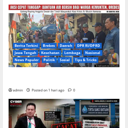
Berita Terkini
Brebes
Daerah
DPR RI/DPRD
Jawa Tengah
Kesehatan
Lembaga
Nasional
News Populer
Politik
Sosial
Tips & Tricks
Warga Kemukten Antusias Sambut Bantuan Air
Bersih dari H. Hadi Susanto dan Dedi Risyanto
admin
Posted on 1 hari ago
0