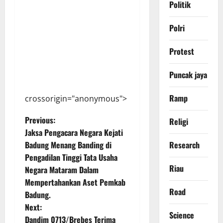
Politik
Polri
Protest
Puncak jaya
Ramp
crossorigin="anonymous">
P
Previous:
Religi
Jaksa Pengacara Negara Kejati
o
Badung Menang Banding di
Research
Pengadilan Tinggi Tata Usaha
s
Riau
Negara Mataram Dalam
t
Mempertahankan Aset Pemkab
Road
Badung.
n
Next:
Science
Dandim 0713/Brebes Terima