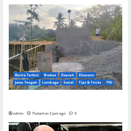
Berita Terkini
Brebes
Daerah
Ekonomi
Jawa Tengah
Lembaga
Sosial
Tips & Tricks
TNI
Ikhlas Tanpa Pamrih, Sertu Maryono Turun Tangan
Bantu Warga Kedungoleng Bangun Akses Vital Desa
admin
Posted on 3 jam ago
0