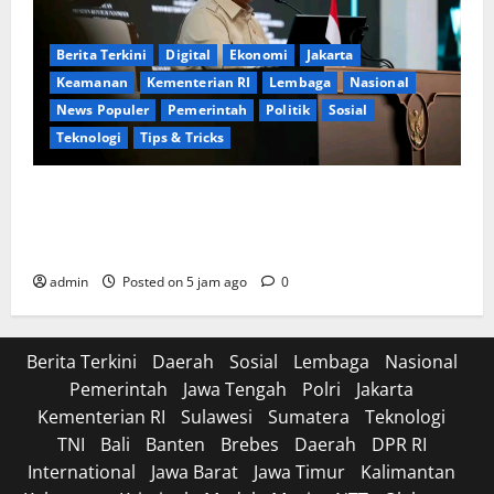
Berita Terkini
Digital
Ekonomi
Jakarta
Keamanan
Kementerian RI
Lembaga
Nasional
News Populer
Pemerintah
Politik
Sosial
Teknologi
Tips & Tricks
Perkuat Sinergi Nasional, Presiden Prabowo Dialog
Langsung dengan 150 Periset Terbaik di Istana
Kepresidenan
admin
Posted on 5 jam ago
0
Berita Terkini
Daerah
Sosial
Lembaga
Nasional
Pemerintah
Jawa Tengah
Polri
Jakarta
Kementerian RI
Sulawesi
Sumatera
Teknologi
TNI
Bali
Banten
Brebes
Daerah
DPR RI
International
Jawa Barat
Jawa Timur
Kalimantan