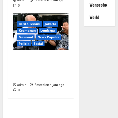
admin
Posted on 3 jam ago
Wonosobo
0
World
Berita Terkini
Jakarta
Keamanan
Lembaga
Nasional
News Populer
Politik
Sosial
Lapor ke Presiden, Menteri
Investasi Sampaikan
Progres Kampung Haji dan
Penguatan BUMN
admin
Posted on 4 jam ago
0