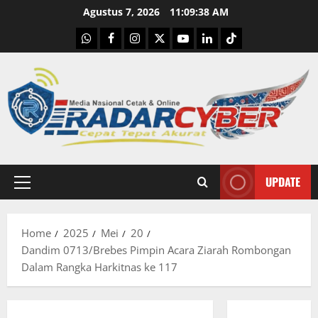
Skip
Agustus 7, 2026
11:09:39 AM
to
WhatsApp
Facebook
Instagram
X
Youtube
linkedin
Tiktok
content
UPDATE
Primary
Menu
Home
2025
Mei
20
Dandim 0713/Brebes Pimpin Acara Ziarah Rombongan
Dalam Rangka Harkitnas ke 117