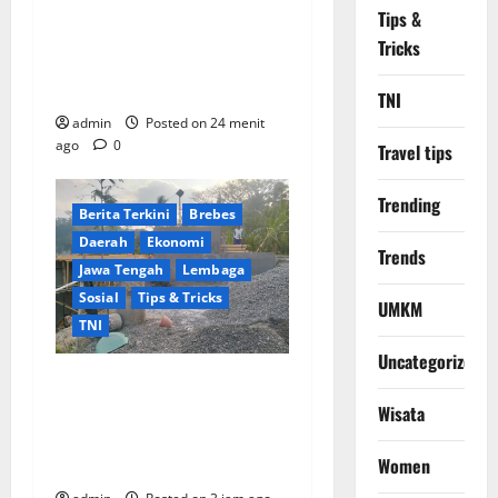
Bekasi, Prabowo Subianto
Tips &
Selaku Ketua Umum Partai
Tricks
Gerindra Didesak Pecat
Anggota Dewan M
TNI
admin
Posted on 24 menit
ago
0
Travel tips
Trending
Berita Terkini
Brebes
Daerah
Ekonomi
Trends
Jawa Tengah
Lembaga
Sosial
Tips & Tricks
UMKM
TNI
Uncategorized
Ikhlas Tanpa Pamrih, Sertu
Maryono Turun Tangan
Wisata
Bantu Warga Kedungoleng
Women
Bangun Akses Vital Desa