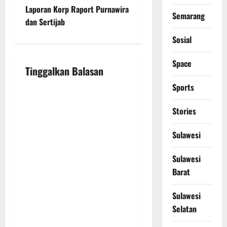
a
Laporan Korp Raport Purnawira
Semarang
v
dan Sertijab
Sosial
i
Space
g
Tinggalkan Balasan
a
Sports
t
Stories
i
Sulawesi
o
Sulawesi
n
Barat
Sulawesi
Selatan