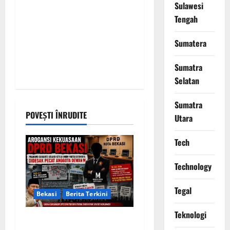
Sulawesi
Tengah
Sumatera
Sumatra
Selatan
Sumatra
POVEȘTI ÎNRUDITE
Utara
Tech
Technology
Tegal
Bekasi
Berita Terkini
Teknologi
Arogansi Kekuasaan DPRD