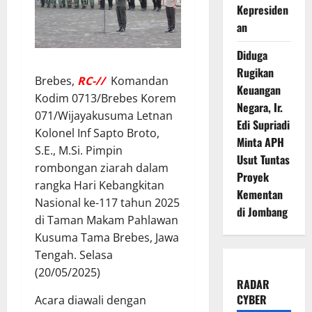
Kepresiden
an
Diduga
Rugikan
Brebes,
RC-//
Komandan
Keuangan
Kodim 0713/Brebes Korem
Negara, Ir.
071/Wijayakusuma Letnan
Edi Supriadi
Kolonel Inf Sapto Broto,
Minta APH
S.E., M.Si. Pimpin
Usut Tuntas
rombongan ziarah dalam
Proyek
rangka Hari Kebangkitan
Kementan
Nasional ke-117 tahun 2025
di Jombang
di Taman Makam Pahlawan
Kusuma Tama Brebes, Jawa
Tengah. Selasa
(20/05/2025)
RADAR
CYBER
Acara diawali dengan