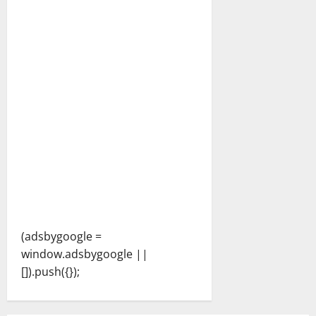
(adsbygoogle =
window.adsbygoogle ||
[]).push({});