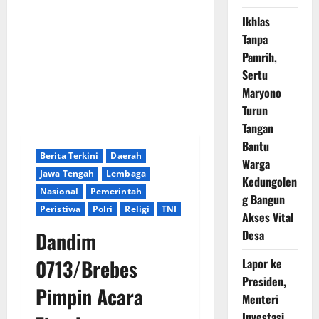
Ikhlas
Tanpa
Pamrih,
Sertu
Maryono
Turun
Tangan
Bantu
Berita Terkini
Daerah
Warga
Jawa Tengah
Lembaga
Kedungolen
Nasional
Pemerintah
g Bangun
Peristiwa
Polri
Religi
TNI
Akses Vital
Dandim
Desa
0713/Brebes
Lapor ke
Presiden,
Pimpin Acara
Menteri
Investasi