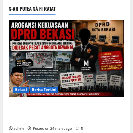
S-AR PUTEA SĂ FI RATAT
Bekasi
Berita Terkini
Arogansi Kekuasaan DPRD Bekasi, Prabowo
Subianto Selaku Ketua Umum Partai Gerindra
Didesak Pecat Anggota Dewan M
admin
Posted on 24 menit ago
0