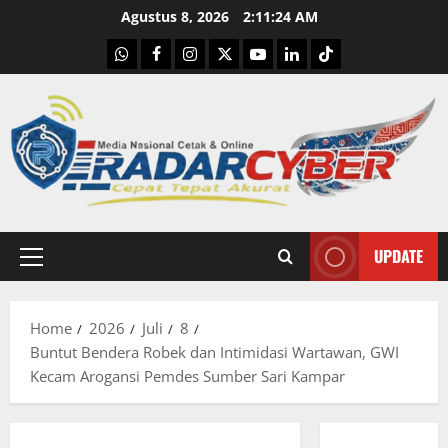
Skip
Agustus 8, 2026
2:11:25 AM
to
WhatsApp
Facebook
Instagram
X
Youtube
linkedin
Tiktok
content
UPDATE
Primary
Menu
Home
2026
Juli
8
Buntut Bendera Robek dan Intimidasi Wartawan, GWI
Kecam Arogansi Pemdes Sumber Sari Kampar