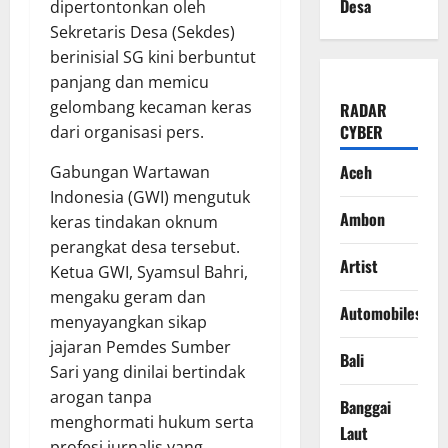
Desa
dipertontonkan oleh
Sekretaris Desa (Sekdes)
berinisial SG kini berbuntut
panjang dan memicu
gelombang kecaman keras
RADAR
CYBER
dari organisasi pers.
Aceh
​Gabungan Wartawan
Indonesia (GWI) mengutuk
Ambon
keras tindakan oknum
perangkat desa tersebut.
Artist
Ketua GWI, Syamsul Bahri,
mengaku geram dan
Automobiles
menyayangkan sikap
jajaran Pemdes Sumber
Bali
Sari yang dinilai bertindak
arogan tanpa
Banggai
menghormati hukum serta
Laut
profesi jurnalis yang