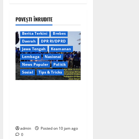
POVEȘTI ÎNRUDITE
Berita Terkini
Brebes
Daerah
DPR RI/DPRD
Jawa Tengah
Keamanan
Lembaga
Nasional
News Populer
Politik
Sosial
Tips & Tricks
Rayakan HUT ke-25 Partai
Demokrat Tanpa Pesta
Mewah, DPC Brebes Gelar
Pengobatan Gratis hingga
Bersih Pantai
admin
Posted on 10 jam ago
0