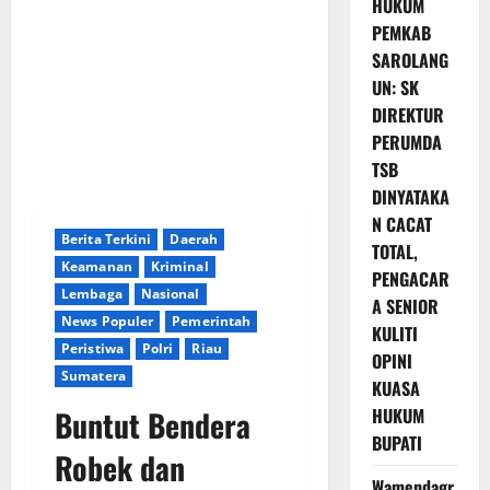
HUKUM
PEMKAB
SAROLANG
UN: SK
DIREKTUR
PERUMDA
TSB
DINYATAKA
N CACAT
Berita Terkini
Daerah
TOTAL,
Keamanan
Kriminal
PENGACAR
Lembaga
Nasional
A SENIOR
News Populer
Pemerintah
KULITI
Peristiwa
Polri
Riau
OPINI
Sumatera
KUASA
Buntut Bendera
HUKUM
BUPATI
Robek dan
Wamendagr