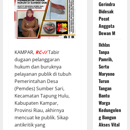
Gerindra
Didesak
Pecat
Anggota
Dewan M
Ikhlas
Tanpa
KAMPAR,
RC-//
Tabir
Pamrih,
dugaan pelanggaran
Sertu
hukum dan buruknya
Maryono
pelayanan publik di tubuh
Turun
Pemerintahan Desa
Tangan
(Pemdes) Sumber Sari,
Bantu
Kecamatan Tapung Hulu,
Warga
Kabupaten Kampar,
Kedungolen
Provinsi Riau, akhirnya
g Bangun
mencuat ke publik. Sikap
Akses Vital
antikritik yang