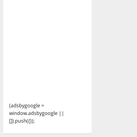
(adsbygoogle =
window.adsbygoogle ||
[]).push({});