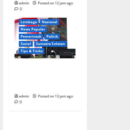
Berita Terkini
Daerah
admin
Posted on 12 jam ago
Ekonomi
0
Kementerian RI
Lembaga
Nasional
News Populer
Pemerintah
Politik
Sosial
Sumatra Selatan
Tips & Tricks
Wamendagri Bima Arya:
Penghijauan di Daerah
Harus Berorientasi Aksi
Permanen
admin
Posted on 13 jam ago
0