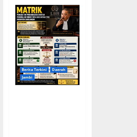
Berita Terkini
Daerah
Jambi
KELALAIAN HUKUM PEMKAB
SAROLANGUN: SK DIREKTUR
PERUMDA TSB DINYATAKAN
CACAT TOTAL, PENGACARA
SENIOR KULITI OPINI KUASA
HUKUM BUPATI