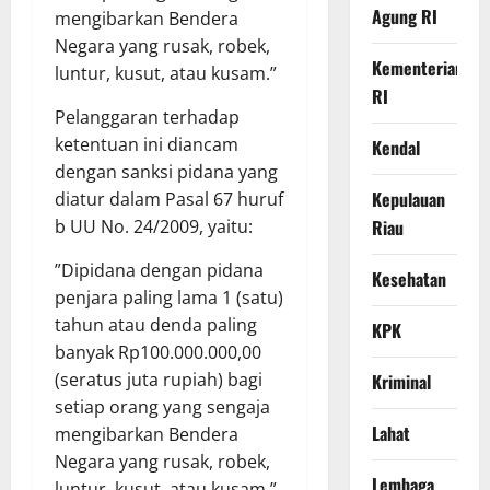
Agung RI
mengibarkan Bendera
Negara yang rusak, robek,
Kementerian
luntur, kusut, atau kusam.”
RI
​Pelanggaran terhadap
ketentuan ini diancam
Kendal
dengan sanksi pidana yang
Kepulauan
diatur dalam Pasal 67 huruf
Riau
b UU No. 24/2009, yaitu:
​”Dipidana dengan pidana
Kesehatan
penjara paling lama 1 (satu)
tahun atau denda paling
KPK
banyak Rp100.000.000,00
(seratus juta rupiah) bagi
Kriminal
setiap orang yang sengaja
Lahat
mengibarkan Bendera
Negara yang rusak, robek,
Lembaga
luntur, kusut, atau kusam.”