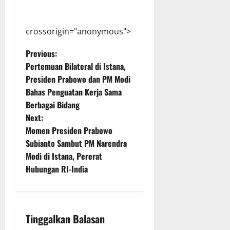
crossorigin="anonymous">
P
Previous:
Pertemuan Bilateral di Istana,
o
Presiden Prabowo dan PM Modi
Bahas Penguatan Kerja Sama
s
Berbagai Bidang
t
Next:
Momen Presiden Prabowo
n
Subianto Sambut PM Narendra
Modi di Istana, Pererat
a
Hubungan RI-India
v
i
Tinggalkan Balasan
g