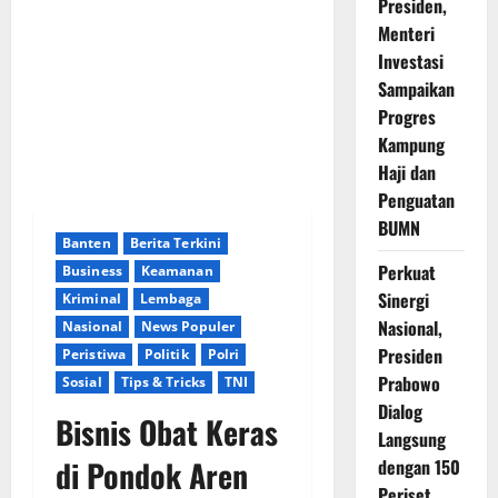
Presiden,
Menteri
Investasi
Sampaikan
Progres
Kampung
Haji dan
Penguatan
BUMN
Banten
Berita Terkini
Perkuat
Business
Keamanan
Sinergi
Kriminal
Lembaga
Nasional,
Nasional
News Populer
Presiden
Peristiwa
Politik
Polri
Prabowo
Sosial
Tips & Tricks
TNI
Dialog
Bisnis Obat Keras
Langsung
di Pondok Aren
dengan 150
Periset