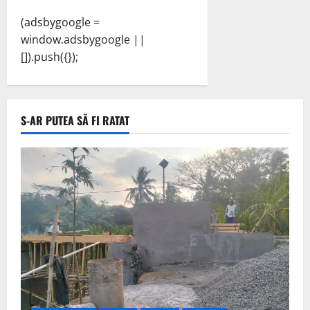
(adsbygoogle =
window.adsbygoogle ||
[]).push({});
S-AR PUTEA SĂ FI RATAT