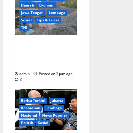
Daerah
Ekonomi
Jawa Tengah
Lembaga
Sosial
Tips & Tricks
TNI
Ikhlas Tanpa Pamrih, Sertu
Maryono Turun Tangan
Bantu Warga Kedungoleng
Bangun Akses Vital Desa
admin
Posted on 2 jam ago
0
Berita Terkini
Jakarta
Keamanan
Lembaga
Nasional
News Populer
Politik
Sosial