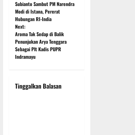
o
Subianto Sambut PM Narendra
Modi di Istana, Pererat
s
Hubungan RI-India
t
Next:
Aroma Tak Sedap di Balik
n
Penunjukan Arya Tenggara
Sebagai Plt Kadis PUPR
a
Indramayu
v
i
Tinggalkan Balasan
g
a
t
i