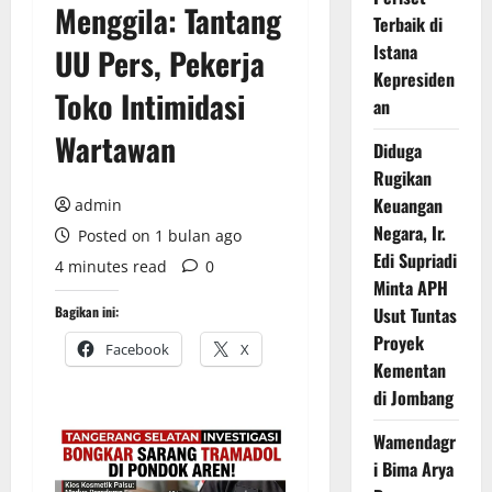
Menggila: Tantang
Terbaik di
Istana
UU Pers, Pekerja
Kepresiden
Toko Intimidasi
an
Wartawan
Diduga
Rugikan
Keuangan
admin
Negara, Ir.
Posted on 1 bulan ago
Edi Supriadi
4 minutes read
0
Minta APH
Bagikan ini:
Usut Tuntas
Proyek
Facebook
X
Kementan
di Jombang
Wamendagr
i Bima Arya