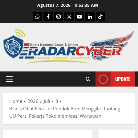
Skip
Agustus 7, 2026
9:53:36 AM
to
WhatsApp
Facebook
Instagram
X
Youtube
linkedin
Tiktok
content
UPDATE
Primary
Menu
Home
2026
Juli
8
Bisnis Obat Keras di Pondok Aren Menggila: Tantang
UU Pers, Pekerja Toko Intimidasi Wartawan