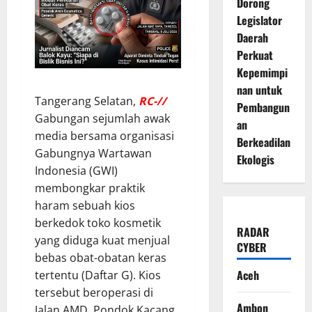
Dorong
Legislator
Daerah
Perkuat
Kepemimpi
nan untuk
​Tangerang Selatan,
RC-//
Pembangun
Gabungan sejumlah awak
an
media bersama organisasi
Berkeadilan
Gabungnya Wartawan
Ekologis
Indonesia (GWI)
membongkar praktik
haram sebuah kios
berkedok toko kosmetik
RADAR
yang diduga kuat menjual
CYBER
bebas obat-obatan keras
Aceh
tertentu (Daftar G). Kios
tersebut beroperasi di
Ambon
Jalan AMD, Pondok Kacang,