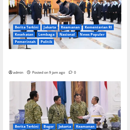
Berita Terkini
Jakarta
Keamanan
Kementerian RI
Kesehatan
Lembaga
Nasional
News Populer
Pemerintah
Politik
Mendagri Lantik Pejabat Eselon dan Fungsional
Kemendagri, Tekankan Pentingnya Sinergi Antar-ASN
admin
Posted on 9 jam ago
0
Berita Terkini
Bogor
Jakarta
Keamanan