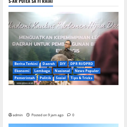
S-AR PUTEA SĂ FI RATAT
Berita Terkini
Daerah
DIY
DPR RI/DPRD
Ekonomi
Lembaga
Nasional
News Populer
Pemerintah
Politik
Sosial
Tips & Tricks
Wamendagri Bima Arya Dorong Legislator Daerah
Perkuat Kepemimpinan untuk Pembangunan
Berkeadilan Ekologis
admin
Posted on 9 jam ago
0