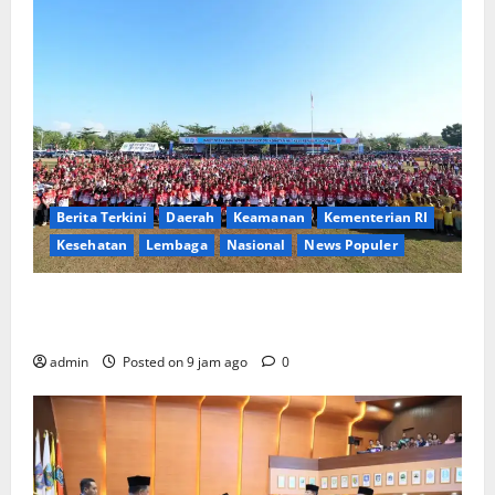
Berita Terkini
Daerah
Keamanan
Kementerian RI
Kesehatan
Lembaga
Nasional
News Populer
Tri Tito Karnavian Dorong Pelajar Biak Kenali
Potensi Bahari dan Wawasan Kebangsaan
admin
Posted on 9 jam ago
0