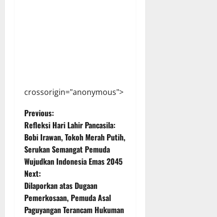
crossorigin="anonymous">
P
Previous:
Refleksi Hari Lahir Pancasila:
o
Bobi Irawan, Tokoh Merah Putih,
Serukan Semangat Pemuda
s
Wujudkan Indonesia Emas 2045
t
Next:
Dilaporkan atas Dugaan
n
Pemerkosaan, Pemuda Asal
Paguyangan Terancam Hukuman