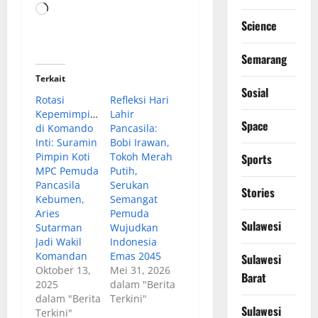
Memuat...
Science
Semarang
Terkait
Sosial
Rotasi
Refleksi Hari
Kepemimpinan
Lahir
Space
di Komando
Pancasila:
Inti: Suramin
Bobi Irawan,
Pimpin Koti
Tokoh Merah
Sports
MPC Pemuda
Putih,
Pancasila
Serukan
Stories
Kebumen,
Semangat
Aries
Pemuda
Sulawesi
Sutarman
Wujudkan
Jadi Wakil
Indonesia
Komandan
Emas 2045
Sulawesi
Oktober 13,
Mei 31, 2026
Barat
2025
dalam "Berita
dalam "Berita
Terkini"
Sulawesi
Terkini"