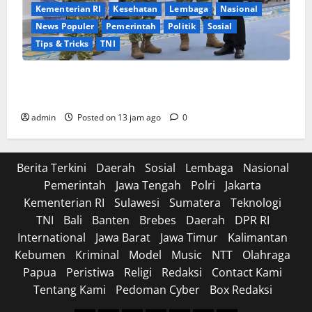
Kementerian RI
Kesehatan
Lembaga
Nasional
News Populer
Pemerintah
Politik
Sosial
Tips & Tricks
TNI
Sinergi Pemerintah dan TNI: Jajaran Pimpinan
Militer Laporkan Program Strategis di Istana
admin
Posted on 13 jam ago
0
Berita Terkini
Daerah
Sosial
Lembaga
Nasional
Pemerintah
Jawa Tengah
Polri
Jakarta
Kementerian RI
Sulawesi
Sumatera
Teknologi
TNI
Bali
Banten
Brebes
Daerah
DPR RI
International
Jawa Barat
Jawa Timur
Kalimantan
Kebumen
Kriminal
Model
Music
NTT
Olahraga
Papua
Peristiwa
Religi
Redaksi
Contact Kami
Tentang Kami
Pedoman Cyber
Box Redaksi