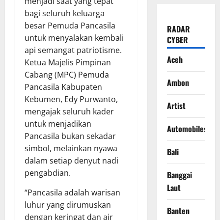
menjadi saat yang tepat
bagi seluruh keluarga
besar Pemuda Pancasila
RADAR
untuk menyalakan kembali
CYBER
api semangat patriotisme.
Aceh
Ketua Majelis Pimpinan
Cabang (MPC) Pemuda
Ambon
Pancasila Kabupaten
Kebumen, Edy Purwanto,
Artist
mengajak seluruh kader
untuk menjadikan
Automobiles
Pancasila bukan sekadar
simbol, melainkan nyawa
Bali
dalam setiap denyut nadi
pengabdian.
Banggai
Laut
“Pancasila adalah warisan
luhur yang dirumuskan
Banten
dengan keringat dan air