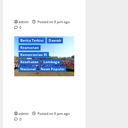
untuk Pembangunan
Berkeadilan Ekologis
admin
Posted on 9 jam ago
0
Berita Terkini
Daerah
Keamanan
Kementerian RI
Kesehatan
Lembaga
Nasional
News Populer
Tri Tito Karnavian Dorong
Pelajar Biak Kenali Potensi
Bahari dan Wawasan
Kebangsaan
admin
Posted on 9 jam ago
0
Berita Terkini
Jakarta