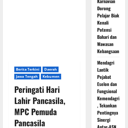
Karnavian
Dorong
Pelajar Biak
Kenali
Potensi
Bahari dan
Wawasan
Kebangsaan
Mendagri
Lantik
Berita Terkini
Daerah
Pejabat
Jawa Tengah
Kebumen
Eselon dan
Peringati Hari
Fungsional
Lahir Pancasila,
Kemendagri
, Tekankan
MPC Pemuda
Pentingnya
Sinergi
Pancasila
Antar-ASN