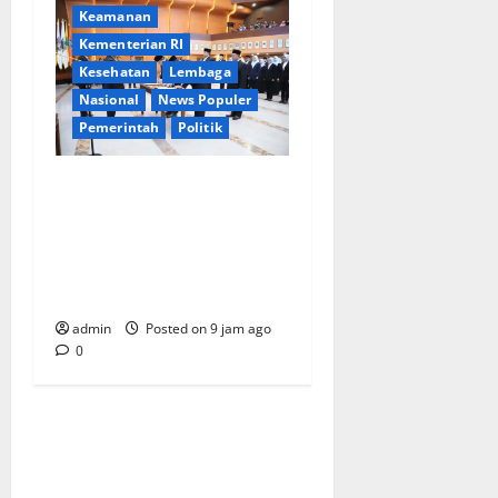
Keamanan
Kementerian RI
Kesehatan
Lembaga
Nasional
News Populer
Pemerintah
Politik
Mendagri Lantik Pejabat
Eselon dan Fungsional
Kemendagri, Tekankan
Pentingnya Sinergi Antar-
ASN
admin
Posted on 9 jam ago
0