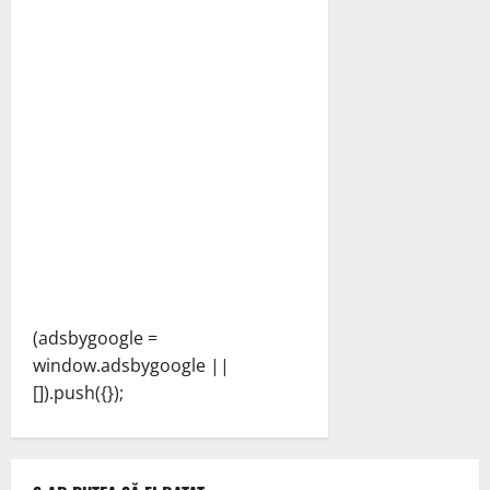
(adsbygoogle =
window.adsbygoogle ||
[]).push({});