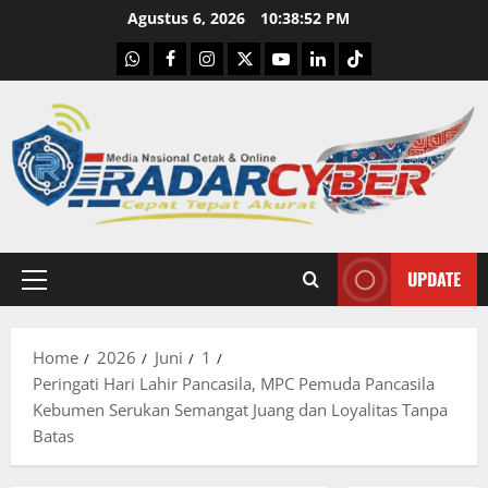
Skip
Agustus 6, 2026
10:38:53 PM
to
WhatsApp
Facebook
Instagram
X
Youtube
linkedin
Tiktok
content
UPDATE
Primary
Menu
Home
2026
Juni
1
Peringati Hari Lahir Pancasila, MPC Pemuda Pancasila
Kebumen Serukan Semangat Juang dan Loyalitas Tanpa
Batas