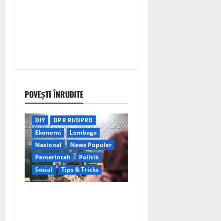
POVEȘTI ÎNRUDITE
Berita Terkini
Daerah
DIY
DPR RI/DPRD
Ekonomi
Lembaga
Nasional
News Populer
Pemerintah
Politik
Sosial
Tips & Tricks
Wamendagri Bima Arya
Dorong Legislator Daerah
Perkuat Kepemimpinan