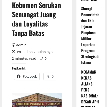
Kebumen Serukan
Sinergi
Semangat Juang
Pemerintah
dan TNI:
dan Loyalitas
Jajaran
Tanpa Batas
Pimpinan
Militer
Laporkan
admin
Program
Posted on 2 bulan ago
Strategis di
2 minutes read
0
Istana
Bagikan ini:
KECAMAN
Facebook
X
KERAS
ALIANSI
PERS
NASIONAL:
DESAK APH