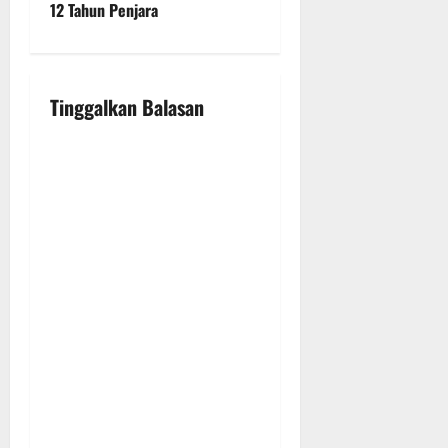
a
12 Tahun Penjara
v
i
Tinggalkan Balasan
g
a
t
i
o
n