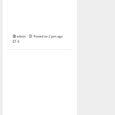
Perkuat Sinergi Nasional,
Presiden Prabowo Dialog
Langsung dengan 150
Periset Terbaik di Istana
Kepresidenan
admin
Posted on 2 jam ago
0