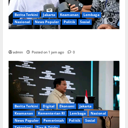
Berita Terkini
Jakarta
Keamanan
Lembaga
Nasional
News Populer
Politik
Sosial
Lapor ke Presiden, Menteri Investasi Sampaikan
Progres Kampung Haji dan Penguatan BUMN
admin
Posted on 1 jam ago
0
Berita Terkini
Digital
Ekonomi
Jakarta
Keamanan
Kementerian RI
Lembaga
Nasional
News Populer
Pemerintah
Politik
Sosial
Teknologi
Tips & Tricks