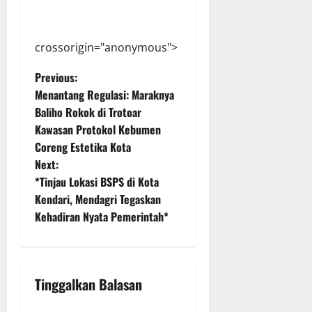
crossorigin="anonymous">
P
Previous:
Menantang Regulasi: Maraknya
o
Baliho Rokok di Trotoar
Kawasan Protokol Kebumen
s
Coreng Estetika Kota
t
Next:
*Tinjau Lokasi BSPS di Kota
n
Kendari, Mendagri Tegaskan
Kehadiran Nyata Pemerintah*
a
v
i
Tinggalkan Balasan