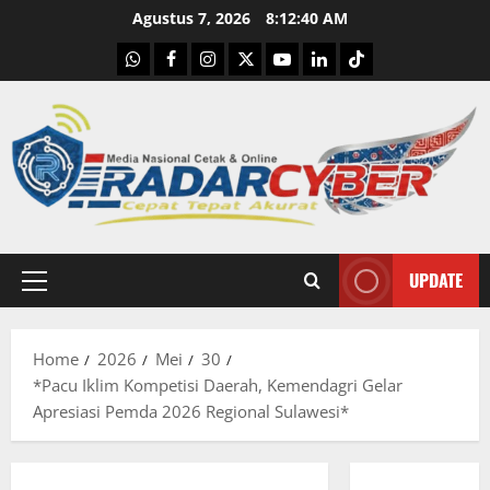
Skip
Agustus 7, 2026
8:12:42 AM
to
WhatsApp
Facebook
Instagram
X
Youtube
linkedin
Tiktok
content
UPDATE
Primary
Menu
Home
2026
Mei
30
*Pacu Iklim Kompetisi Daerah, Kemendagri Gelar
Apresiasi Pemda 2026 Regional Sulawesi*