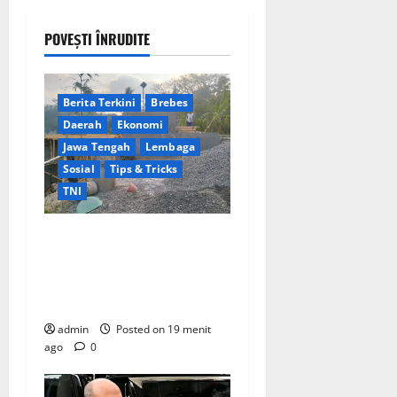
POVEȘTI ÎNRUDITE
Berita Terkini
Brebes
Daerah
Ekonomi
Jawa Tengah
Lembaga
Sosial
Tips & Tricks
TNI
Ikhlas Tanpa Pamrih, Sertu
Maryono Turun Tangan
Bantu Warga Kedungoleng
Bangun Akses Vital Desa
admin
Posted on 19 menit
ago
0