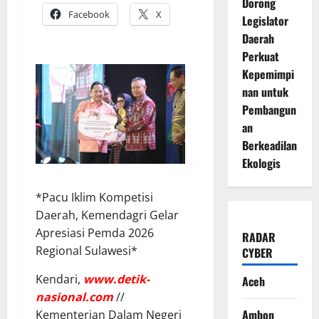
Dorong
Facebook
X
Legislator
Daerah
Perkuat
Kepemimpi
nan untuk
Pembangun
an
Berkeadilan
Ekologis
*Pacu Iklim Kompetisi
Daerah, Kemendagri Gelar
Apresiasi Pemda 2026
RADAR
Regional Sulawesi*
CYBER
Kendari,
www.detik-
Aceh
nasional.com
//
Ambon
Kementerian Dalam Negeri