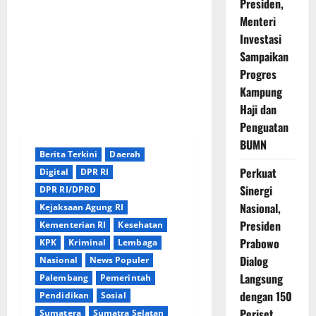
Presiden,
Menteri
Investasi
Sampaikan
Progres
Kampung
Haji dan
Penguatan
BUMN
Berita Terkini
Daerah
Perkuat
Digital
DPR RI
Sinergi
DPR RI/DPRD
Nasional,
Kejaksaan Agung RI
Presiden
Kementerian RI
Kesehatan
Prabowo
KPK
Kriminal
Lembaga
Dialog
Nasional
News Populer
Langsung
Palembang
Pemerintah
dengan 150
Pendidikan
Sosial
Periset
Sumatera
Sumatra Selatan