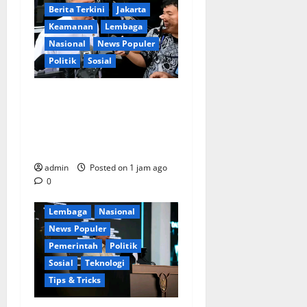
Berita Terkini
Jakarta
Keamanan
Lembaga
Nasional
News Populer
Politik
Sosial
Lapor ke Presiden, Menteri
Investasi Sampaikan
Progres Kampung Haji dan
Berita Terkini
Digital
Penguatan BUMN
Ekonomi
Jakarta
admin
Posted on 1 jam ago
Keamanan
0
Kementerian RI
Lembaga
Nasional
News Populer
Pemerintah
Politik
Sosial
Teknologi
Tips & Tricks