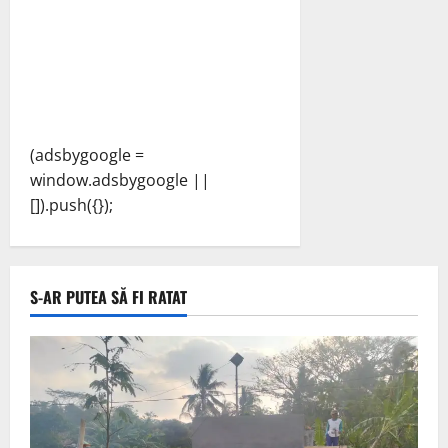
(adsbygoogle =
window.adsbygoogle ||
[]).push({});
S-AR PUTEA SĂ FI RATAT