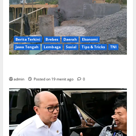
Berita Terkini
Brebes
Daerah
Ekonomi
Jawa Tengah
Lembaga
Sosial
Tips & Tricks
TNI
Ikhlas Tanpa Pamrih, Sertu Maryono Turun Tangan
Bantu Warga Kedungoleng Bangun Akses Vital Desa
admin
Posted on 19 menit ago
0