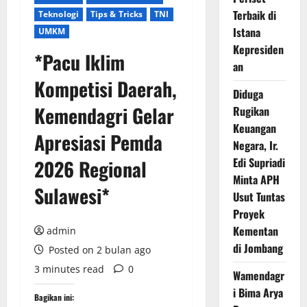
Terbaik di
Teknologi
Tips & Tricks
TNI
Istana
UMKM
Kepresiden
*Pacu Iklim
an
Kompetisi Daerah,
Diduga
Kemendagri Gelar
Rugikan
Keuangan
Apresiasi Pemda
Negara, Ir.
Edi Supriadi
2026 Regional
Minta APH
Sulawesi*
Usut Tuntas
Proyek
Kementan
admin
di Jombang
Posted on 2 bulan ago
3 minutes read
0
Wamendagr
i Bima Arya
Bagikan ini: