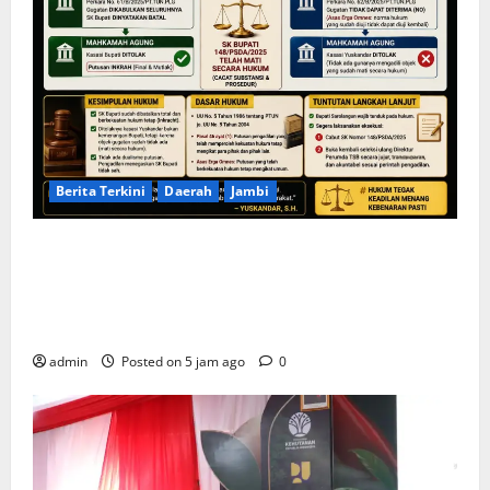
Berita Terkini
Daerah
Jambi
KELALAIAN HUKUM PEMKAB SAROLANGUN: SK
DIREKTUR PERUMDA TSB DINYATAKAN CACAT TOTAL,
PENGACARA SENIOR KULITI OPINI KUASA HUKUM
BUPATI
admin
Posted on 5 jam ago
0