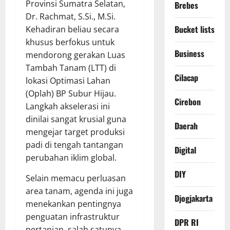
Provinsi Sumatra Selatan,
Brebes
Dr. Rachmat, S.Si., M.Si.
Bucket lists
Kehadiran beliau secara
khusus berfokus untuk
Business
mendorong gerakan Luas
Tambah Tanam (LTT) di
Cilacap
lokasi Optimasi Lahan
(Oplah) BP Subur Hijau.
Cirebon
Langkah akselerasi ini
dinilai sangat krusial guna
Daerah
mengejar target produksi
padi di tengah tantangan
Digital
perubahan iklim global.
DIY
​Selain memacu perluasan
area tanam, agenda ini juga
Djogjakarta
menekankan pentingnya
penguatan infrastruktur
DPR RI
pertanian, salah satunya