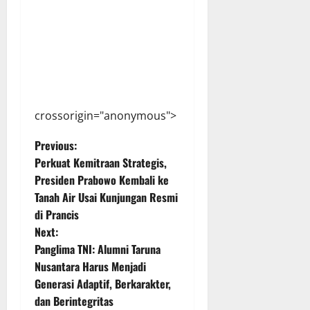
crossorigin="anonymous">
P
Previous:
Perkuat Kemitraan Strategis,
o
Presiden Prabowo Kembali ke
Tanah Air Usai Kunjungan Resmi
s
di Prancis
t
Next:
Panglima TNI: Alumni Taruna
n
Nusantara Harus Menjadi
Generasi Adaptif, Berkarakter,
a
dan Berintegritas