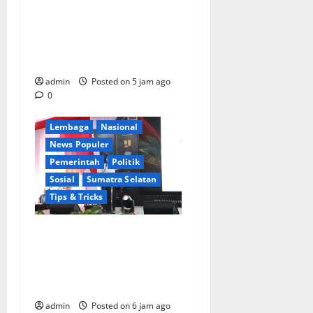
PERUMDA TSB DINYATAKAN
CACAT TOTAL, PENGACARA
SENIOR KULITI OPINI KUASA
HUKUM BUPATI
Berita Terkini
Daerah
admin
Posted on 5 jam ago
Ekonomi
0
Kementerian RI
Lembaga
Nasional
News Populer
Pemerintah
Politik
Sosial
Sumatra Selatan
Tips & Tricks
Wamendagri Bima Arya:
Penghijauan di Daerah
Harus Berorientasi Aksi
Permanen
admin
Posted on 6 jam ago