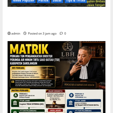
News Populer
Politik
Sosial
Tips & Tricks
Rayakan HUT ke-25 Partai Demokrat Tanpa Pesta
Mewah, DPC Brebes Gelar Pengobatan Gratis hingga
Bersih Pantai
admin
Posted on 3 jam ago
0