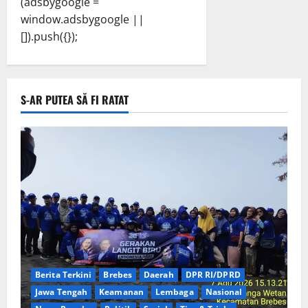
(adsbygoogle =
window.adsbygoogle ||
[]).push({});
S-AR PUTEA SĂ FI RATAT
Berita Terkini
Brebes
Daerah
DPR RI/DPRD
Jawa Tengah
Keamanan
Lembaga
Nasional