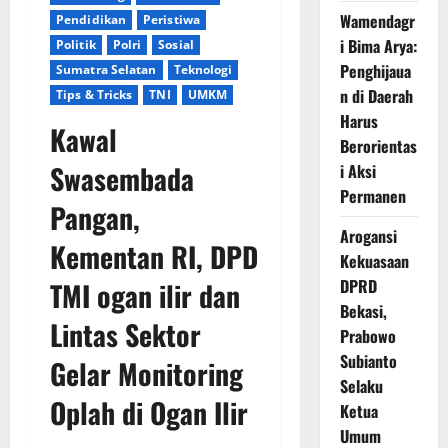
Wamendagr
Pendidikan
Peristiwa
i Bima Arya:
Politik
Polri
Sosial
Penghijaua
Sumatra Selatan
Teknologi
n di Daerah
Tips & Tricks
TNI
UMKM
Harus
Kawal
Berorientas
Swasembada
i Aksi
Permanen
Pangan,
Arogansi
Kementan RI, DPD
Kekuasaan
DPRD
TMI ogan ilir dan
Bekasi,
Lintas Sektor
Prabowo
Subianto
Gelar Monitoring
Selaku
Oplah di Ogan Ilir
Ketua
Umum