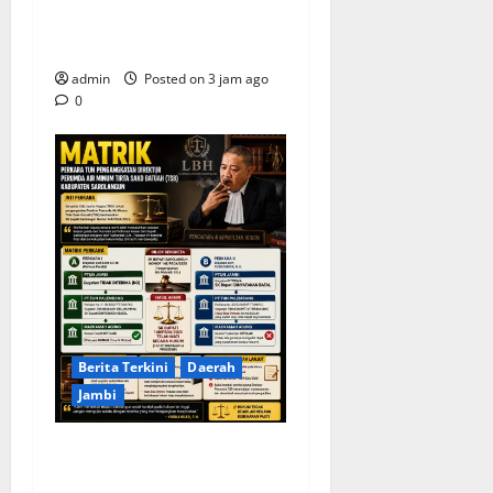
Pengobatan Gratis hingga
Bersih Pantai
admin
Posted on 3 jam ago
0
Berita Terkini
Daerah
Jambi
KELALAIAN HUKUM PEMKAB
SAROLANGUN: SK DIREKTUR