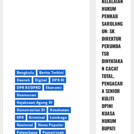
KELALAIAN
HUKUM
PEMKAB
SAROLANG
UN: SK
DIREKTUR
PERUMDA
TSB
DINYATAKA
N CACAT
Bengkulu
Berita Terkini
TOTAL,
Daerah
Digital
DPR RI
PENGACAR
DPR RI/DPRD
Ekonomi
A SENIOR
Keamanan
KULITI
Kejaksaan Agung RI
OPINI
Kementerian RI
Kesehatan
KUASA
KPK
Kriminal
Lembaga
HUKUM
Nasional
News Populer
BUPATI
Palembang
Pemerintah