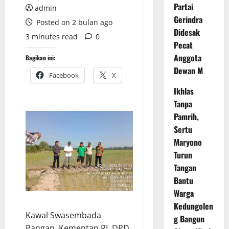
Partai
admin
Gerindra
Posted on 2 bulan ago
Didesak
3 minutes read
0
Pecat
Anggota
Bagikan ini:
Dewan M
Facebook
X
Ikhlas
Tanpa
Pamrih,
Sertu
Maryono
Turun
Tangan
Bantu
Warga
Kedungolen
Kawal Swasembada
g Bangun
Pangan, Kementan RI, DPD