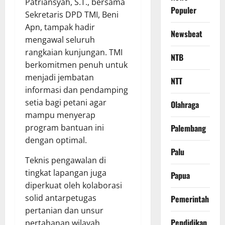
Patriansyah, S.T., bersama
Populer
Sekretaris DPD TMI, Beni
Apn, tampak hadir
Newsbeat
mengawal seluruh
rangkaian kunjungan. TMI
NTB
berkomitmen penuh untuk
menjadi jembatan
NTT
informasi dan pendamping
setia bagi petani agar
Olahraga
mampu menyerap
program bantuan ini
Palembang
dengan optimal.
Palu
​Teknis pengawalan di
tingkat lapangan juga
Papua
diperkuat oleh kolaborasi
solid antarpetugas
Pemerintah
pertanian dan unsur
Pendidikan
pertahanan wilayah.