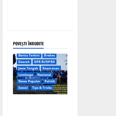
POVEȘTI ÎNRUDITE
Berita Terkini
Brebes
Daerah
DPR RI/DPRD
Jawa Tengah
Keamanan
Lembaga
Nasional
News Populer
Politik
Sosial
Tips & Tricks
Rayakan HUT ke-25 Partai
Demokrat Tanpa Pesta
Mewah, DPC Brebes Gelar