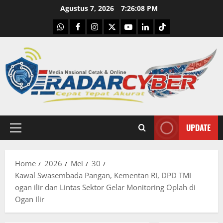
Skip
Agustus 7, 2026
7:26:09 PM
to
WhatsApp
Facebook
Instagram
X
Youtube
linkedin
Tiktok
content
UPDATE
Primary
Menu
Home
2026
Mei
30
Kawal Swasembada Pangan, Kementan RI, DPD TMI
ogan ilir dan Lintas Sektor Gelar Monitoring Oplah di
Ogan Ilir