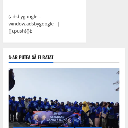
(adsbygoogle =
window.adsbygoogle ||
[]).push({});
S-AR PUTEA SĂ FI RATAT