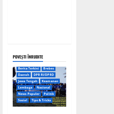
POVEȘTI ÎNRUDITE
Berita Terkini
Brebes
Daerah
DPR RI/DPRD
Jawa Tengah
Keamanan
Lembaga
Nasional
News Populer
Politik
Sosial
Tips & Tricks
Rayakan HUT ke-25 Partai