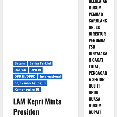
KELALAIAN
HUKUM
PEMKAB
SAROLANG
UN: SK
DIREKTUR
PERUMDA
TSB
DINYATAKA
N CACAT
Batam
Berita Terkini
TOTAL,
Daerah
DPR RI
PENGACAR
DPR RI/DPRD
International
A SENIOR
Kejaksaan Agung RI
KULITI
Kementerian RI
OPINI
LAM Kepri Minta
KUASA
HUKUM
Presiden
BUPATI