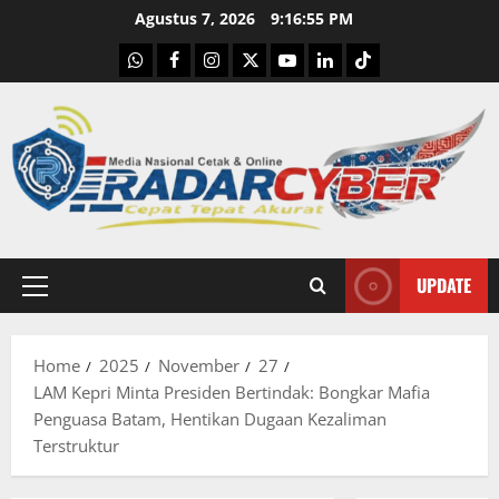
Skip
Agustus 7, 2026
9:16:56 PM
to
WhatsApp
Facebook
Instagram
X
Youtube
linkedin
Tiktok
content
UPDATE
Primary
Menu
Home
2025
November
27
LAM Kepri Minta Presiden Bertindak: Bongkar Mafia
Penguasa Batam, Hentikan Dugaan Kezaliman
Terstruktur