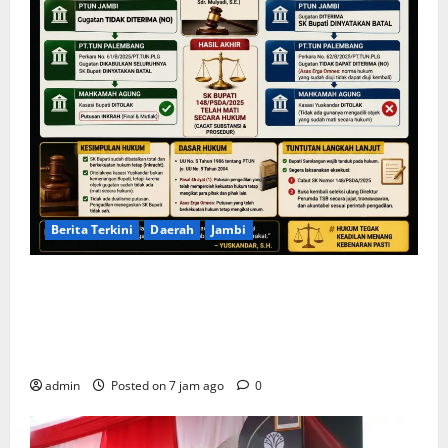
Berita Terkini
Daerah
Jambi
KELALAIAN HUKUM PEMKAB SAROLANGUN: SK
DIREKTUR PERUMDA TSB DINYATAKAN CACAT TOTAL,
PENGACARA SENIOR KULITI OPINI KUASA HUKUM
BUPATI
admin
Posted on 7 jam ago
0