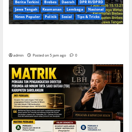
Berita Terkini
Brebes
Daerah
DPR RI/DPRD
Jawa Tengah
Keamanan
Lembaga
Nasional
News Populer
Politik
Sosial
Tips & Tricks
Rayakan HUT ke-25 Partai Demokrat Tanpa Pesta
Mewah, DPC Brebes Gelar Pengobatan Gratis hingga
Bersih Pantai
admin
Posted on 5 jam ago
0