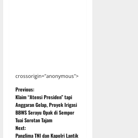
crossorigin="anonymous">
P
Previous:
Klaim “Atensi Presiden” tapi
o
Anggaran Gelap, Proyek Irigasi
BBWS Serayu Opak di Sempor
s
Tuai Sorotan Tajam
t
Next:
Panglima TNI dan Kapolri Lantik