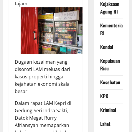
Kejaksaan
tajam.
Agung RI
Kementerian
RI
Kendal
Kepulauan
Dugaan kezaliman yang
Riau
disoroti LAM meluas dari
kasus properti hingga
Kesehatan
kejahatan ekonomi skala
besar.
KPK
Dalam rapat LAM Kepri di
Kriminal
Gedung Seri Indra Sakti,
Datok Megat Rurry
Lahat
Afriansyah memaparkan