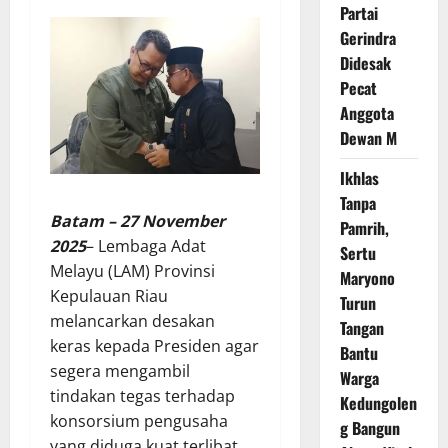
Partai
Gerindra
Didesak
Pecat
Anggota
Dewan M
Ikhlas
Tanpa
Batam – 27 November
Pamrih,
2025
– Lembaga Adat
Sertu
Melayu (LAM) Provinsi
Maryono
Kepulauan Riau
Turun
melancarkan desakan
Tangan
keras kepada Presiden agar
Bantu
segera mengambil
Warga
tindakan tegas terhadap
Kedungolen
konsorsium pengusaha
g Bangun
yang diduga kuat terlibat