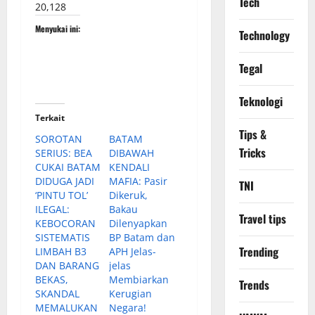
Tech
20,128
Menyukai ini:
Technology
Tegal
Teknologi
Terkait
Tips &
SOROTAN
BATAM
Tricks
SERIUS: BEA
DIBAWAH
CUKAI BATAM
KENDALI
DIDUGA JADI
MAFIA: Pasir
TNI
‘PINTU TOL’
Dikeruk,
ILEGAL:
Bakau
Travel tips
KEBOCORAN
Dilenyapkan
SISTEMATIS
BP Batam dan
Trending
LIMBAH B3
APH Jelas-
DAN BARANG
jelas
BEKAS,
Membiarkan
Trends
SKANDAL
Kerugian
MEMALUKAN
Negara!