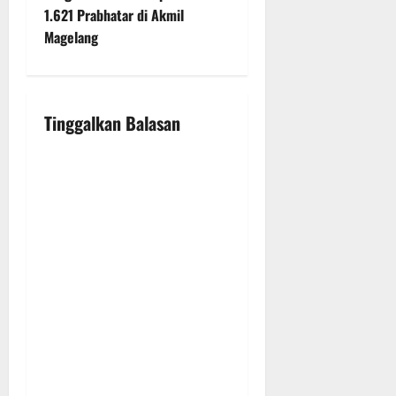
n
1.621 Prabhatar di Akmil
Magelang
a
v
i
Tinggalkan Balasan
g
a
t
i
o
n