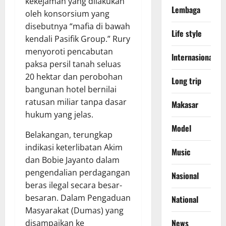
kekejaman yang dilakukan
Lembaga
oleh konsorsium yang
disebutnya “mafia di bawah
Life style
kendali Pasifik Group.” Rury
menyoroti pencabutan
lnternasional
paksa persil tanah seluas
20 hektar dan perobohan
Long trip
bangunan hotel bernilai
ratusan miliar tanpa dasar
Makasar
hukum yang jelas.
Model
Belakangan, terungkap
indikasi keterlibatan Akim
Music
dan Bobie Jayanto dalam
pengendalian perdagangan
Nasional
beras ilegal secara besar-
besaran. Dalam Pengaduan
National
Masyarakat (Dumas) yang
News
disampaikan ke