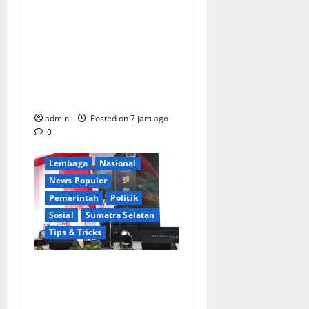
KELALAIAN HUKUM PEMKAB
SAROLANGUN: SK DIREKTUR
PERUMDA TSB DINYATAKAN
CACAT TOTAL, PENGACARA
SENIOR KULITI OPINI KUASA
HUKUM BUPATI
Berita Terkini
Daerah
admin
Posted on 7 jam ago
Ekonomi
0
Kementerian RI
Lembaga
Nasional
News Populer
Pemerintah
Politik
Sosial
Sumatra Selatan
Tips & Tricks
Wamendagri Bima Arya:
Penghijauan di Daerah
Harus Berorientasi Aksi