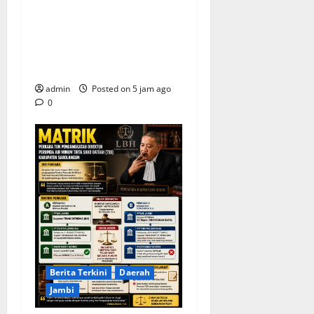
Demokrat Tanpa Pesta
Mewah, DPC Brebes Gelar
Pengobatan Gratis hingga
Bersih Pantai
admin
Posted on 5 jam ago
0
Berita Terkini
Daerah
Jambi