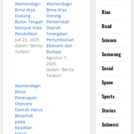
Wamendagri
Wamendagri
Bima Arya
Bima Arya
Riau
Dukung
Dorong
Buton Tengah
Pemerintah
Road
Menjadi Kota
Daerah
Pendidikan
Sinergikan
Science
Juli 23, 2025
Pertumbuhan
dalam "Berita
Ekonomi dan
Terkini"
Budaya
Semarang
Agustus 7,
2025
Sosial
dalam "Berita
Terkini"
Space
Wamendagri
Bima:
Sports
Penerapan
Otonomi
Daerah Harus
Stories
Berpihak
pada
Sulawesi
Keadilan
Sosial