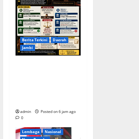
Berita Terkini
Daerah
Jambi
KELALAIAN HUKUM PEMKAB
SAROLANGUN: SK DIREKTUR
PERUMDA TSB DINYATAKAN
CACAT TOTAL, PENGACARA
SENIOR KULITI OPINI KUASA
HUKUM BUPATI
Berita Terkini
Daerah
admin
Posted on 6 jam ago
Ekonomi
0
Kementerian RI
Lembaga
Nasional