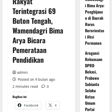
Rakyat
i Bima Arya:
Terintegrasi 69
Penghijaua
n di Daerah
Buton Tengah,
Harus
Wamendagri Bima
Berorientas
i Aksi
Arya Bicara
Permanen
Pemerataan
Arogansi
Pendidikan
Kekuasaan
DPRD
Bekasi,
admin
Prabowo
Posted on 9 bulan ago
Subianto
2 minutes read
0
Selaku
Ketua
Bagikan ini:
Umum
Facebook
X
Partai