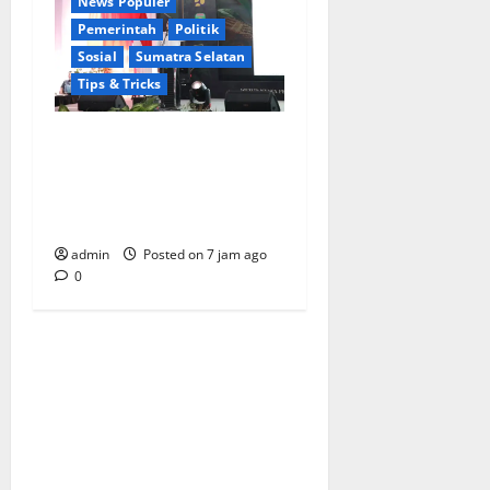
News Populer
Pemerintah
Politik
Sosial
Sumatra Selatan
Tips & Tricks
Wamendagri Bima Arya:
Penghijauan di Daerah
Harus Berorientasi Aksi
Permanen
admin
Posted on 7 jam ago
0