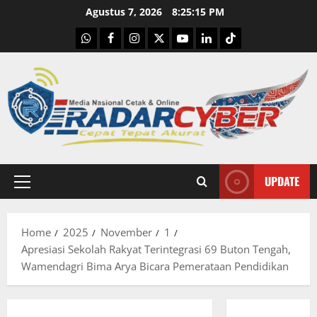
Skip
Agustus 7, 2026
8:25:17 PM
to
WhatsApp
Facebook
Instagram
X
Youtube
linkedin
Tiktok
content
UPDATE
Primary
Menu
Home
2025
November
1
Apresiasi Sekolah Rakyat Terintegrasi 69 Buton Tengah,
Wamendagri Bima Arya Bicara Pemerataan Pendidikan