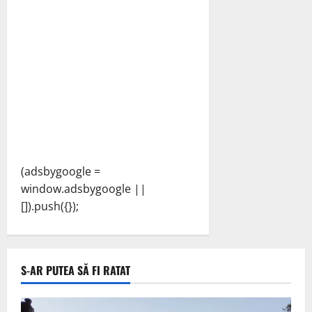
(adsbygoogle =
window.adsbygoogle ||
[]).push({});
S-AR PUTEA SĂ FI RATAT