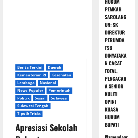
HUKUM
PEMKAB
SAROLANG
UN: SK
DIREKTUR
PERUMDA
TSB
DINYATAKA
N CACAT
Berita Terkini
Daerah
TOTAL,
Kementerian RI
Kesehatan
PENGACAR
Lembaga
Nasional
A SENIOR
News Populer
Pemerintah
KULITI
Politik
Sosial
Sulawesi
OPINI
Sulawesi Tengah
KUASA
Tips & Tricks
HUKUM
Apresiasi Sekolah
BUPATI
Wamendagr