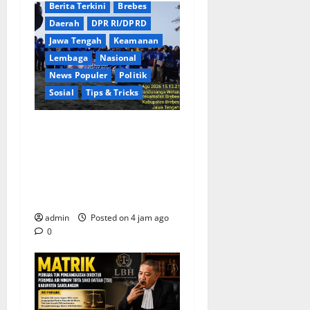
Berita Terkini
Brebes
Daerah
DPR RI/DPRD
Jawa Tengah
Keamanan
Lembaga
Nasional
News Populer
Politik
Sosial
Tips & Tricks
Rayakan HUT ke-25 Partai
Demokrat Tanpa Pesta
Mewah, DPC Brebes Gelar
Pengobatan Gratis hingga
Bersih Pantai
admin
Posted on 4 jam ago
0