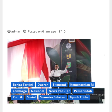
KELALAIAN HUKUM PEMKAB SAROLANGUN: SK
DIREKTUR PERUMDA TSB DINYATAKAN CACAT TOTAL,
PENGACARA SENIOR KULITI OPINI KUASA HUKUM
BUPATI
admin
Posted on 6 jam ago
0
Berita Terkini
Daerah
Ekonomi
Kementerian RI
Lembaga
Nasional
News Populer
Pemerintah
Politik
Sosial
Sumatra Selatan
Tips & Tricks
Wamendagri Bima Arya: Penghijauan di Daerah