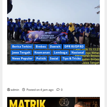
Berita Terkini
Brebes
Daerah
DPR RI/DPRD
Jawa Tengah
Keamanan
Lembaga
Nasional
News Populer
Politik
Sosial
Tips & Tricks
Rayakan HUT ke-25 Partai Demokrat Tanpa Pesta
Mewah, DPC Brebes Gelar Pengobatan Gratis hingga
Bersih Pantai
admin
Posted on 4 jam ago
0