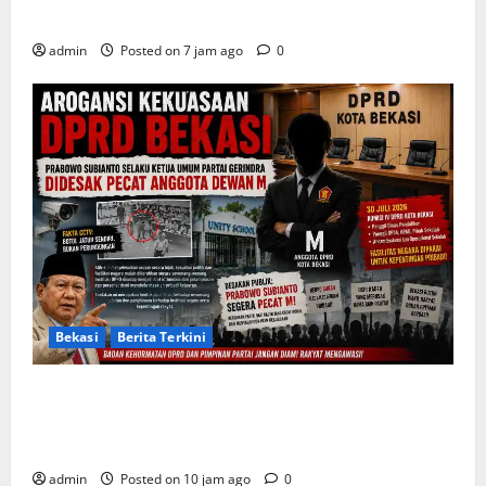
Harus Berorientasi Aksi Permanen
admin
Posted on 7 jam ago
0
Bekasi
Berita Terkini
Arogansi Kekuasaan DPRD Bekasi, Prabowo
Subianto Selaku Ketua Umum Partai Gerindra
Didesak Pecat Anggota Dewan M
admin
Posted on 10 jam ago
0