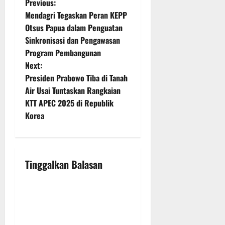
P
Previous:
Mendagri Tegaskan Peran KEPP
o
Otsus Papua dalam Penguatan
Sinkronisasi dan Pengawasan
s
Program Pembangunan
t
Next:
Presiden Prabowo Tiba di Tanah
n
Air Usai Tuntaskan Rangkaian
KTT APEC 2025 di Republik
a
Korea
v
i
Tinggalkan Balasan
g
a
t