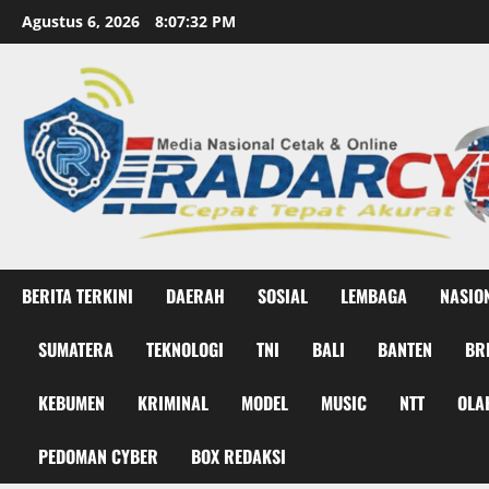
Skip
Agustus 6, 2026
8:07:33 PM
to
content
BERITA TERKINI
DAERAH
SOSIAL
LEMBAGA
NASIO
SUMATERA
TEKNOLOGI
TNI
BALI
BANTEN
BR
KEBUMEN
KRIMINAL
MODEL
MUSIC
NTT
OLA
PEDOMAN CYBER
BOX REDAKSI