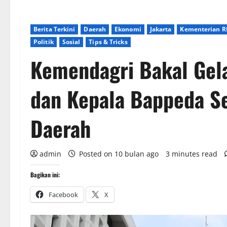
Berita Terkini
Daerah
Ekonomi
Jakarta
Kementerian R
Politik
Sosial
Tips & Tricks
Kemendagri Bakal Gela
dan Kepala Bappeda S
Daerah
admin
Posted on 10 bulan ago
3 minutes read
Bagikan ini:
Facebook
X