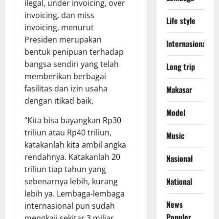
ilegal, under invoicing, over
invoicing, dan miss
Life style
invoicing, menurut
Presiden merupakan
lnternasional
bentuk penipuan terhadap
bangsa sendiri yang telah
Long trip
memberikan berbagai
fasilitas dan izin usaha
Makasar
dengan itikad baik.
Model
“Kita bisa bayangkan Rp30
triliun atau Rp40 triliun,
Music
katakanlah kita ambil angka
rendahnya. Katakanlah 20
Nasional
triliun tiap tahun yang
National
sebenarnya lebih, kurang
lebih ya. Lembaga-lembaga
News
internasional pun sudah
Populer
mengkaji sekitar 3 miliar