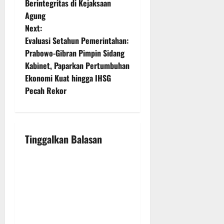
Berintegritas di Kejaksaan
s
Agung
t
Next:
Evaluasi Setahun Pemerintahan:
n
Prabowo-Gibran Pimpin Sidang
Kabinet, Paparkan Pertumbuhan
a
Ekonomi Kuat hingga IHSG
v
Pecah Rekor
i
g
Tinggalkan Balasan
a
t
i
o