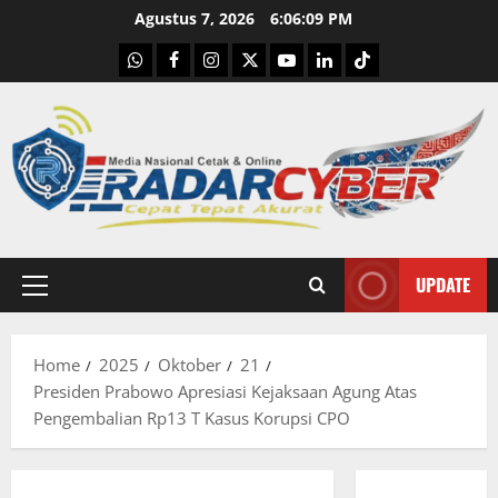
Skip
Agustus 7, 2026
6:06:10 PM
to
WhatsApp
Facebook
Instagram
X
Youtube
linkedin
Tiktok
content
UPDATE
Primary
Menu
Home
2025
Oktober
21
Presiden Prabowo Apresiasi Kejaksaan Agung Atas
Pengembalian Rp13 T Kasus Korupsi CPO