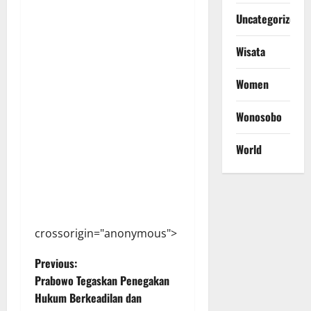
Uncategorized
Wisata
Women
Wonosobo
World
crossorigin="anonymous">
P
Previous:
Prabowo Tegaskan Penegakan
o
Hukum Berkeadilan dan