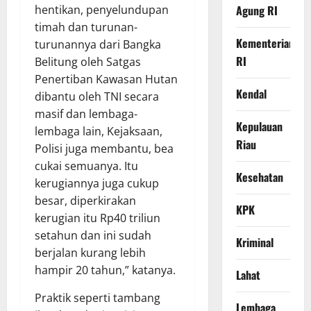
Agung RI
hentikan, penyelundupan
timah dan turunan-
Kementerian
turunannya dari Bangka
RI
Belitung oleh Satgas
Penertiban Kawasan Hutan
Kendal
dibantu oleh TNI secara
masif dan lembaga-
Kepulauan
lembaga lain, Kejaksaan,
Riau
Polisi juga membantu, bea
cukai semuanya. Itu
Kesehatan
kerugiannya juga cukup
besar, diperkirakan
KPK
kerugian itu Rp40 triliun
setahun dan ini sudah
Kriminal
berjalan kurang lebih
hampir 20 tahun,” katanya.
Lahat
Praktik seperti tambang
Lembaga