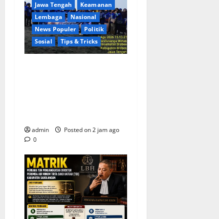
Jawa Tengah
Keamanan
Lembaga
Nasional
News Populer
Politik
Sosial
Tips & Tricks
Rayakan HUT ke-25 Partai
Demokrat Tanpa Pesta
Mewah, DPC Brebes Gelar
Pengobatan Gratis hingga
Bersih Pantai
admin
Posted on 2 jam ago
0