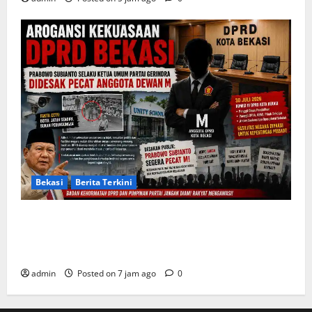
Bekasi
Berita Terkini
Arogansi Kekuasaan DPRD Bekasi, Prabowo
Subianto Selaku Ketua Umum Partai Gerindra
Didesak Pecat Anggota Dewan M
admin
Posted on 7 jam ago
0