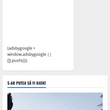
(adsbygoogle =
window.adsbygoogle ||
[]).push({});
S-AR PUTEA SĂ FI RATAT