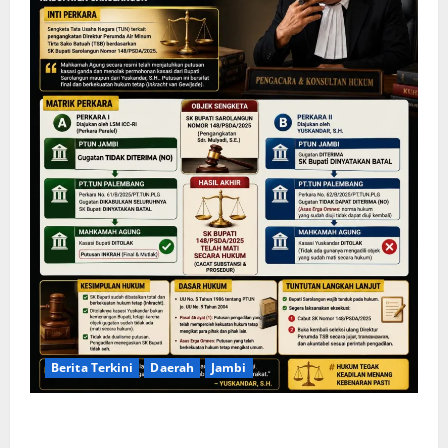
Berita Terkini
Daerah
Jambi
KELALAIAN HUKUM PEMKAB SAROLANGUN: SK
DIREKTUR PERUMDA TSB DINYATAKAN CACAT TOTAL,