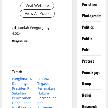
Peristiwa
Visit Website
View All Posts
Photography
Politics
Jumlah Pengunjung
4,024
Politik
Menyukai ini:
Polri
Protest
Terkait
Puncak jaya
Panglima TNI
Prabowo
Ramp
Dampingi
Tegaskan
Presiden RI
Penegakan
Saksikan
Hukum
Religi
Penyerahan
Berkeadilan
Uang Sitaan
dan
Research
Hasil Korupsi
Berintegritas