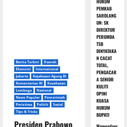
HUKUM
PEMKAB
SAROLANG
UN: SK
DIREKTUR
PERUMDA
TSB
DINYATAKA
N CACAT
Berita Terkini
Daerah
TOTAL,
Ekonomi
International
PENGACAR
Jakarta
Kejaksaan Agung RI
A SENIOR
Kementerian RI
Kesehatan
KULITI
Lembaga
Nasional
OPINI
News Populer
Pemerintah
KUASA
Peristiwa
Politik
Sosial
HUKUM
Tips & Tricks
BUPATI
Presiden Prabowo
Wamendagr