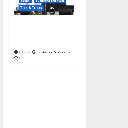
Sosial
Sumatra Selatan
Tips & Tricks
Wamendagri Bima Arya:
Penghijauan di Daerah
Harus Berorientasi Aksi
Permanen
admin
Posted on 5 jam ago
0