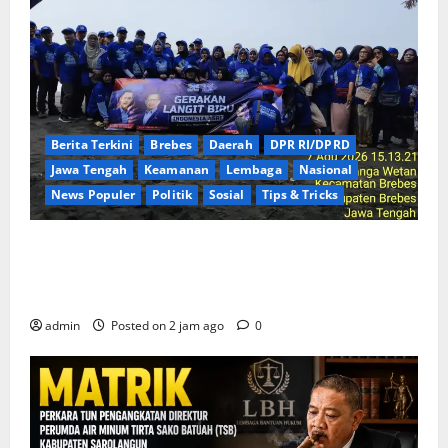
Berita Terkini
Brebes
Daerah
DPR RI/DPRD
Jawa Tengah
Keamanan
Lembaga
Nasional
News Populer
Politik
Sosial
Tips & Tricks
Rayakan HUT ke-25 Partai Demokrat Tanpa Pesta
Mewah, DPC Brebes Gelar Pengobatan Gratis hingga
Bersih Pantai
admin
Posted on 2 jam ago
0