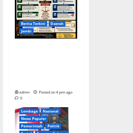
Berita Terkini
Daerah
Jambi
KELALAIAN HUKUM PEMKAB
SAROLANGUN: SK DIREKTUR
PERUMDA TSB DINYATAKAN
CACAT TOTAL, PENGACARA
SENIOR KULITI OPINI KUASA
HUKUM BUPATI
Berita Terkini
Daerah
admin
Posted on 4 jam ago
Ekonomi
0
Kementerian RI
Lembaga
Nasional
News Populer
Pemerintah
Politik