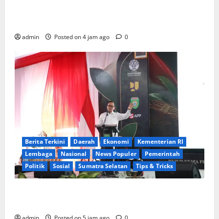
PENGACARA SENIOR KULITI OPINI KUASA HUKUM
BUPATI
admin
Posted on 4 jam ago
0
Berita Terkini
Daerah
Ekonomi
Kementerian RI
Lembaga
Nasional
News Populer
Pemerintah
Politik
Sosial
Sumatra Selatan
Tips & Tricks
Wamendagri Bima Arya: Penghijauan di Daerah
Harus Berorientasi Aksi Permanen
admin
Posted on 5 jam ago
0