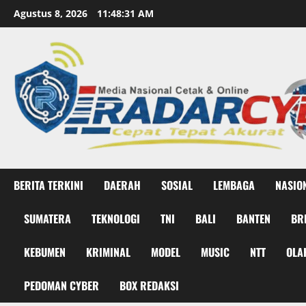
Skip
Agustus 8, 2026
11:48:33 AM
to
content
BERITA TERKINI
DAERAH
SOSIAL
LEMBAGA
NASIO
SUMATERA
TEKNOLOGI
TNI
BALI
BANTEN
BR
KEBUMEN
KRIMINAL
MODEL
MUSIC
NTT
OLA
PEDOMAN CYBER
BOX REDAKSI