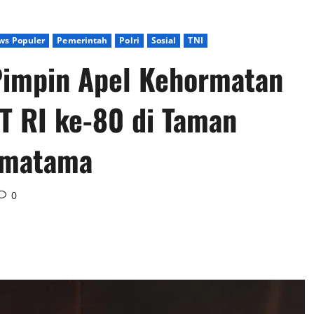
ws Populer
Pemerintah
Polri
Sosial
TNI
impin Apel Kehormatan
T RI ke-80 di Taman
umatama
0