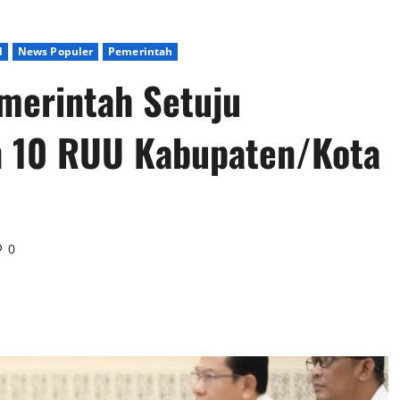
l
News Populer
Pemerintah
merintah Setuju
 10 RUU Kabupaten/Kota
0