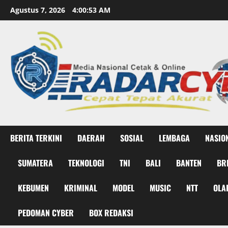
Skip
Agustus 7, 2026
4:00:54 AM
to
content
BERITA TERKINI
DAERAH
SOSIAL
LEMBAGA
NASIO
SUMATERA
TEKNOLOGI
TNI
BALI
BANTEN
BR
KEBUMEN
KRIMINAL
MODEL
MUSIC
NTT
OLA
PEDOMAN CYBER
BOX REDAKSI