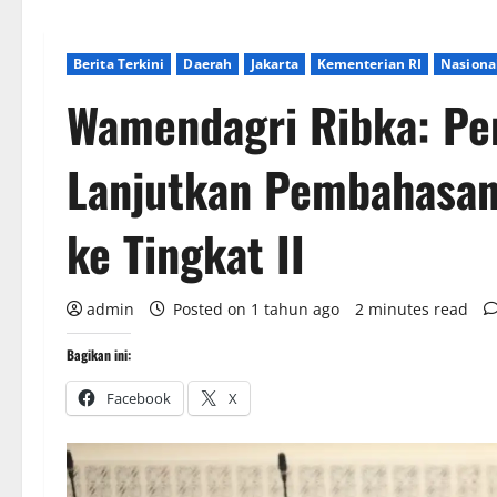
Berita Terkini
Daerah
Jakarta
Kementerian RI
Nasiona
Wamendagri Ribka: Pe
Lanjutkan Pembahasan
ke Tingkat II
admin
Posted on 1 tahun ago
2 minutes read
Bagikan ini:
Facebook
X