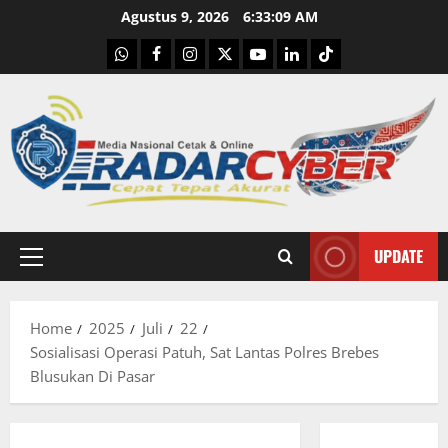
Skip
Agustus 9, 2026
6:33:10 AM
to
WhatsApp
Facebook
Instagram
X
Youtube
linkedin
Tiktok
content
UPDATE
Primary
Menu
Home
2025
Juli
22
Sosialisasi Operasi Patuh, Sat Lantas Polres Brebes
Blusukan Di Pasar