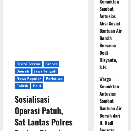
Kemukten
Sambut
Antusias
Aksi Sosial
Bantuan Air
Bersih
Bersama
Dedi
Risyanto,
Berita Terkini
Brebes
S.H.
Daerah
Jawa Tengah
Warga
News Populer
Peristiwa
Kemukten
Politik
Polri
Antusias
Sosialisasi
Sambut
Operasi Patuh,
Bantuan Air
Bersih dari
Sat Lantas Polres
H. Hadi
Susanto