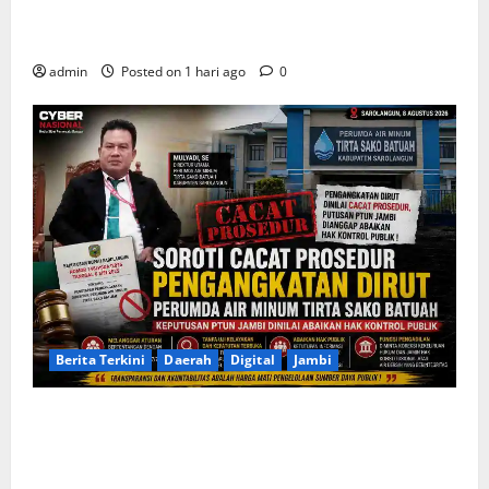
Warga Kemukten Antusias Sambut Bantuan Air
Bersih dari H. Hadi Susanto dan Dedi Risyanto
admin
Posted on 1 hari ago
0
Berita Terkini
Daerah
Digital
Jambi
Soroti Cacat Prosedur Pengangkatan Dirut Perumda
Air Minum Tirta Sako Batuah, Keputusan PTUN Jambi
Dinilai Abaikan Hak Kontrol Publik