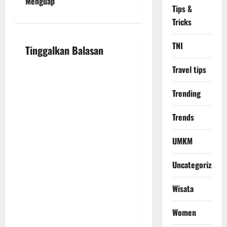
Menguap
a
Tips &
Tricks
v
TNI
i
Tinggalkan Balasan
g
Travel tips
a
Trending
t
Trends
i
UMKM
o
Uncategorized
n
Wisata
Women