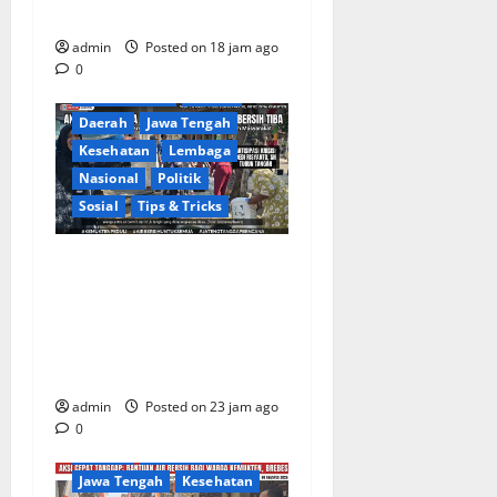
Korupsi?
admin
Posted on 18 jam ago
0
Berita Terkini
Brebes
Daerah
Jawa Tengah
Kesehatan
Lembaga
Nasional
Politik
Sosial
Tips & Tricks
Warga Gang Paradis RW 02
Desa Kemukten Sambut
Antusias Aksi Sosial
Bantuan Air Bersih Bersama
Dedi Risyanto, S.H.
admin
Posted on 23 jam ago
Berita Terkini
Brebes
0
Daerah
DPR RI/DPRD
Jawa Tengah
Kesehatan