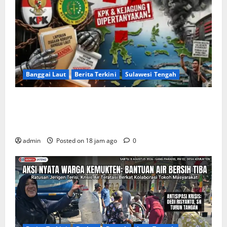
Banggai Laut
Berita Terkini
Sulawesi Tengah
Apakah Negara Kalah oleh Kekuasaan di Banggai
Laut atau Ada ‘Tangan Baja’ yang Membentengi
Laporan Korupsi?
admin
Posted on 18 jam ago
0