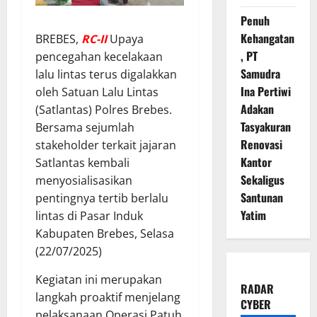
Penuh
Kehangatan
BREBES,
RC-II
Upaya
, PT
pencegahan kecelakaan
Samudra
lalu lintas terus digalakkan
Ina Pertiwi
oleh Satuan Lalu Lintas
Adakan
(Satlantas) Polres Brebes.
Tasyakuran
Bersama sejumlah
Renovasi
stakeholder terkait jajaran
Kantor
Satlantas kembali
Sekaligus
menyosialisasikan
Santunan
pentingnya tertib berlalu
Yatim
lintas di Pasar Induk
Kabupaten Brebes, Selasa
(22/07/2025)
Kegiatan ini merupakan
RADAR
langkah proaktif menjelang
CYBER
pelaksanaan Operasi Patuh