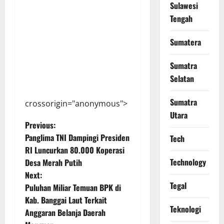
Sulawesi
Tengah
Sumatera
Sumatra
Selatan
Sumatra
crossorigin="anonymous">
Utara
P
Previous:
Panglima TNI Dampingi Presiden
Tech
o
RI Luncurkan 80.000 Koperasi
Technology
Desa Merah Putih
s
Next:
Tegal
t
Puluhan Miliar Temuan BPK di
Kab. Banggai Laut Terkait
n
Teknologi
Anggaran Belanja Daerah