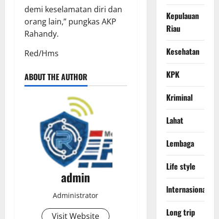
demi keselamatan diri dan
Kepulauan
orang lain,” pungkas AKP
Riau
Rahandy.
Kesehatan
Red/Hms
KPK
ABOUT THE AUTHOR
Kriminal
Lahat
Lembaga
Life style
admin
lnternasional
Administrator
Long trip
Visit Website