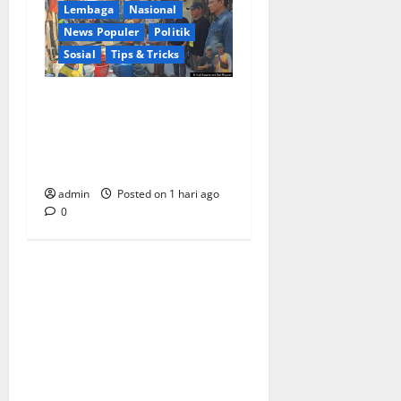
Lembaga
Nasional
News Populer
Politik
Sosial
Tips & Tricks
Warga Kemukten Antusias
Sambut Bantuan Air Bersih
dari H. Hadi Susanto dan
Dedi Risyanto
admin
Posted on 1 hari ago
0