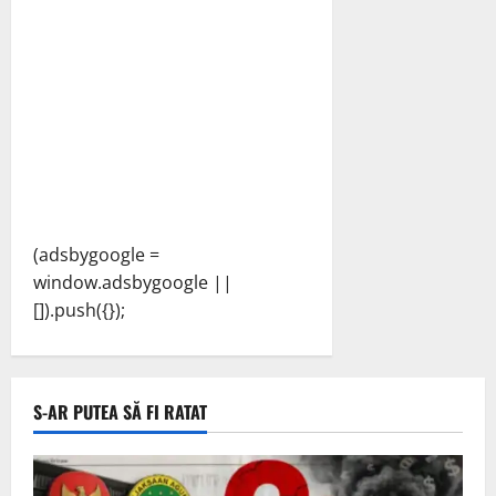
(adsbygoogle =
window.adsbygoogle ||
[]).push({});
S-AR PUTEA SĂ FI RATAT