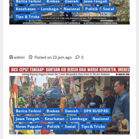
Berita Terkini
Brebes
Daerah
Jawa Tengah
Kesehatan
Lembaga
Nasional
Politik
Sosial
Tips & Tricks
Warga Gang Paradis RW 02 Desa Kemukten Sambut
Antusias Aksi Sosial Bantuan Air Bersih Bersama
Dedi Risyanto, S.H.
admin
Posted on 23 jam ago
0
Berita Terkini
Brebes
Daerah
DPR RI/DPRD
Jawa Tengah
Kesehatan
Lembaga
Nasional
News Populer
Politik
Sosial
Tips & Tricks