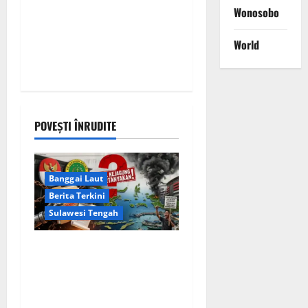
Wonosobo
World
POVEȘTI ÎNRUDITE
Banggai Laut
Berita Terkini
Sulawesi Tengah
Apakah Negara Kalah oleh
Kekuasaan di Banggai Laut
atau Ada ‘Tangan Baja’ yang
Membentengi Laporan