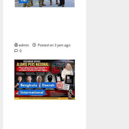
TNI
Sinergi Pemerintah dan TNI:
Jajaran Pimpinan Militer
Laporkan Program Strategis
di Istana
admin
Posted on 3 jam ago
0
Bengkulu
Daerah
International
KECAMAN KERAS ALIANSI
PERS NASIONAL: DESAK
APH TANGKAP PELAKU