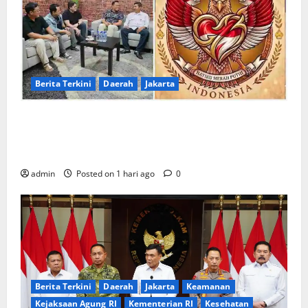
Berita Terkini
Daerah
Jakarta
Sinergi Kebangsaan: Mempertebal Hati Nasionalis
Rakyat Menuju Indonesia Emas Bersama Program
Prabowo Subianto
admin
Posted on 1 hari ago
0
Berita Terkini
Daerah
Jakarta
Keamanan
Kejaksaan Agung RI
Kementerian RI
Kesehatan