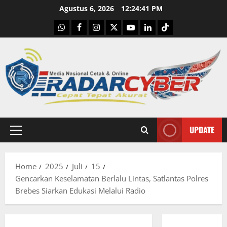
Skip
Agustus 6, 2026
12:24:42 PM
to
WhatsApp
Facebook
Instagram
X
Youtube
linkedin
Tiktok
content
UPDATE
Primary
Menu
Home
2025
Juli
15
Gencarkan Keselamatan Berlalu Lintas, Satlantas Polres
Brebes Siarkan Edukasi Melalui Radio