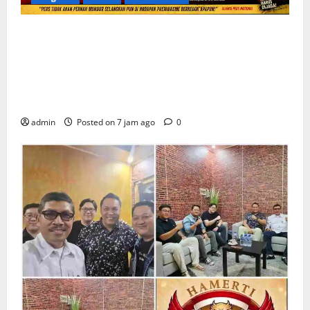
KECAMAN KERAS ALIANSI PERS NASIONAL: DESAK
APH TANGKAP PELAKU TEROR TERHADAP JURNALIS
DAN USUT TUNTAS GURITA PUNGLI BERJAMAAH
SERTA DUGAAN KETERLIBATAN KEPALA DINAS
PENDIDIKAN
admin
Posted on 7 jam ago
0