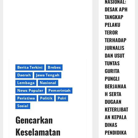
NASIONAL:
DESAK APH
TANGKAP
PELAKU
TEROR
TERHADAP
JURNALIS
DAN USUT
TUNTAS
Berita Terkini
Brebes
GURITA
Daerah
Jawa Tengah
PUNGLI
Lembaga
Nasional
BERJAMAA
News Populer
Pemerintah
H SERTA
Peristiwa
Politik
Polri
DUGAAN
Sosial
KETERLIBAT
Gencarkan
AN KEPALA
DINAS
Keselamatan
PENDIDIKA