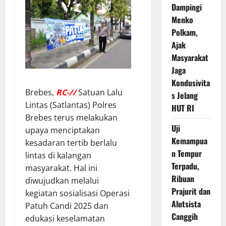
Dampingi
Menko
Polkam,
Ajak
Masyarakat
Jaga
Kondusivita
Brebes,
RC-//
Satuan Lalu
s Jelang
Lintas (Satlantas) Polres
HUT RI
Brebes terus melakukan
Uji
upaya menciptakan
Kemampua
kesadaran tertib berlalu
n Tempur
lintas di kalangan
Terpadu,
masyarakat. Hal ini
Ribuan
diwujudkan melalui
Prajurit dan
kegiatan sosialisasi Operasi
Alutsista
Patuh Candi 2025 dan
Canggih
edukasi keselamatan