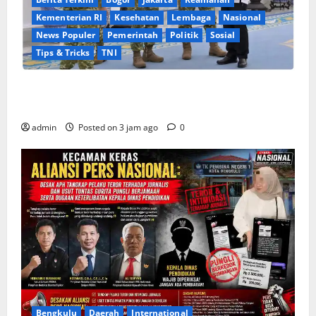
Kementerian RI
Kesehatan
Lembaga
Nasional
News Populer
Pemerintah
Politik
Sosial
Tips & Tricks
TNI
Sinergi Pemerintah dan TNI: Jajaran Pimpinan
Militer Laporkan Program Strategis di Istana
admin
Posted on 3 jam ago
0
Bengkulu
Daerah
International