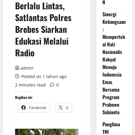
N
Berlalu Lintas,
Sinergi
Satlantas Polres
Kebangsaan
Brebes Siarkan
:
Memperteb
Edukasi Melalui
al Hati
Radio
Nasionalis
Rakyat
Menuju
admin
Indonesia
Posted on 1 tahun ago
Emas
2 minutes read
0
Bersama
Program
Bagikan ini:
Prabowo
Facebook
X
Subianto
Panglima
TNI