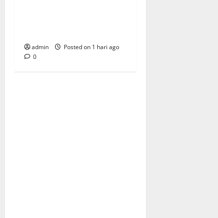
Nasionalis Rakyat Menuju
Indonesia Emas Bersama
Program Prabowo Subianto
admin
Posted on 1 hari ago
0