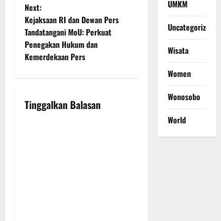
UMKM
t
Next:
Kejaksaan RI dan Dewan Pers
n
Uncategorized
Tandatangani MoU: Perkuat
Penegakan Hukum dan
a
Wisata
Kemerdekaan Pers
v
Women
i
Wonosobo
Tinggalkan Balasan
g
World
a
t
i
o
n