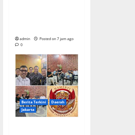
TEROR TERHADAP JURNALIS
DAN USUT TUNTAS GURITA
PUNGLI BERJAMAAH SERTA
DUGAAN KETERLIBATAN
KEPALA DINAS PENDIDIKAN
admin
Posted on 7 jam ago
0
Berita Terkini
Daerah
Jakarta
Sinergi Kebangsaan:
Mempertebal Hati