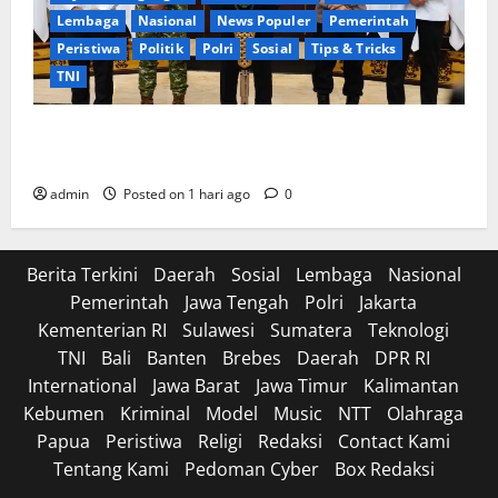
Lembaga
Nasional
News Populer
Pemerintah
Peristiwa
Politik
Polri
Sosial
Tips & Tricks
TNI
Panglima TNI Dampingi Menko Polkam, Ajak
Masyarakat Jaga Kondusivitas Jelang HUT RI
admin
Posted on 1 hari ago
0
Berita Terkini
Daerah
Sosial
Lembaga
Nasional
Pemerintah
Jawa Tengah
Polri
Jakarta
Kementerian RI
Sulawesi
Sumatera
Teknologi
TNI
Bali
Banten
Brebes
Daerah
DPR RI
International
Jawa Barat
Jawa Timur
Kalimantan
Kebumen
Kriminal
Model
Music
NTT
Olahraga
Papua
Peristiwa
Religi
Redaksi
Contact Kami
Tentang Kami
Pedoman Cyber
Box Redaksi