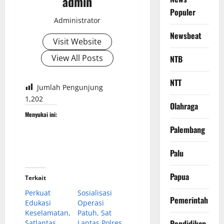
admin
Populer
Administrator
Newsbeat
Visit Website
View All Posts
NTB
NTT
Jumlah Pengunjung
1,202
Olahraga
Menyukai ini:
Palembang
Palu
Papua
Terkait
Perkuat
Sosialisasi
Pemerintah
Edukasi
Operasi
Keselamatan,
Patuh, Sat
Pendidikan
Satlantas
Lantas Polres