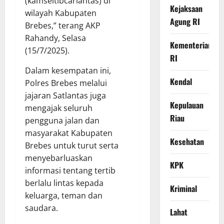
(kamseltibcarlantas) di
Kejaksaan
wilayah Kabupaten
Agung RI
Brebes,” terang AKP
Rahandy, Selasa
Kementerian
(15/7/2025).
RI
Dalam kesempatan ini,
Kendal
Polres Brebes melalui
jajaran Satlantas juga
Kepulauan
mengajak seluruh
Riau
pengguna jalan dan
masyarakat Kabupaten
Kesehatan
Brebes untuk turut serta
menyebarluaskan
KPK
informasi tentang tertib
berlalu lintas kepada
Kriminal
keluarga, teman dan
saudara.
Lahat