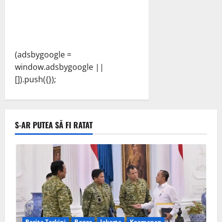
(adsbygoogle =
window.adsbygoogle ||
[]).push({});
S-AR PUTEA SĂ FI RATAT
Berita Terkini
Bogor
Jakarta
Keamanan