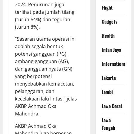
2024. Penurunan juga
Flight
terlihat pada jumlah tilang
(turun 64%) dan teguran
Gadgets
(turun 8%).
Health
“Sasaran utama operasi ini
adalah segala bentuk
Intan Jaya
potensi gangguan (PG),
ambang gangguan (AG),
International
dan gangguan nyata (GN)
yang berpotensi
Jakarta
menyebabkan kemacetan,
pelanggaran, dan
Jambi
kecelakaan lalu lintas,” jelas
Jawa Barat
AKBP Achmad Oka
Mahendra.
Jawa
AKBP Achmad Oka
Tengah
Mahendra juga berpesan