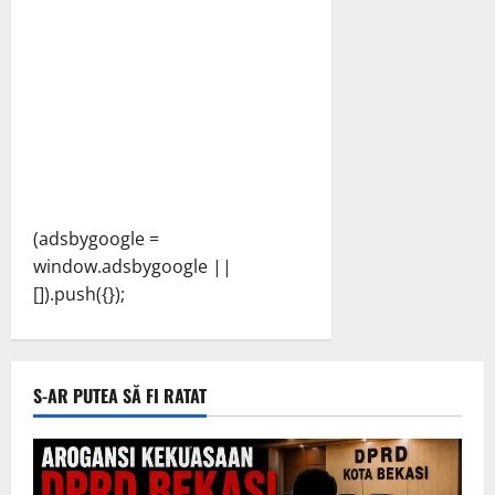
(adsbygoogle =
window.adsbygoogle ||
[]).push({});
S-AR PUTEA SĂ FI RATAT