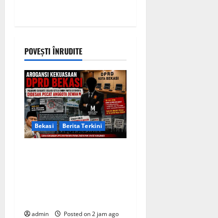
POVEȘTI ÎNRUDITE
Bekasi
Berita Terkini
Arogansi Kekuasaan DPRD
Bekasi, Prabowo Subianto
Selaku Ketua Umum Partai
Gerindra Didesak Pecat
Anggota Dewan M
admin
Posted on 2 jam ago