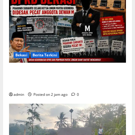
Bekasi
Berita Terkini
Arogansi Kekuasaan DPRD Bekasi, Prabowo
Subianto Selaku Ketua Umum Partai Gerindra
Didesak Pecat Anggota Dewan M
admin
Posted on 2 jam ago
0