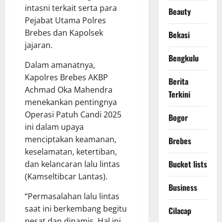
intasni terkait serta para
Beauty
Pejabat Utama Polres
Brebes dan Kapolsek
Bekasi
jajaran.
Bengkulu
Dalam amanatnya,
Kapolres Brebes AKBP
Berita
Achmad Oka Mahendra
Terkini
menekankan pentingnya
Operasi Patuh Candi 2025
Bogor
ini dalam upaya
menciptakan keamanan,
Brebes
keselamatan, ketertiban,
Bucket lists
dan kelancaran lalu lintas
(Kamseltibcar Lantas).
Business
“Permasalahan lalu lintas
saat ini berkembang begitu
Cilacap
pesat dan dinamis. Hal ini