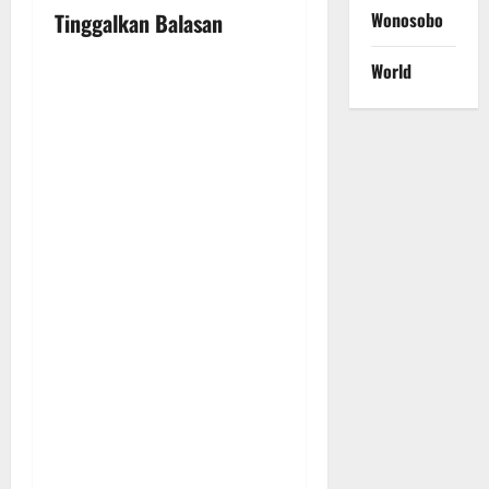
Wonosobo
Tinggalkan Balasan
v
World
i
g
a
t
i
o
n