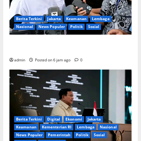
Berita Terkini
Jakarta
Keamanan
Lembaga
Nasional
News Populer
Politik
Sosial
Lapor ke Presiden, Menteri Investasi Sampaikan
Progres Kampung Haji dan Penguatan BUMN
admin
Posted on 6 jam ago
0
Berita Terkini
Digital
Ekonomi
Jakarta
Keamanan
Kementerian RI
Lembaga
Nasional
News Populer
Pemerintah
Politik
Sosial