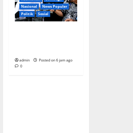
Nasional
News Populer
Politik
Sosial
Lapor ke Presiden, Menteri
Investasi Sampaikan
Progres Kampung Haji dan
Penguatan BUMN
admin
Posted on 6 jam ago
0