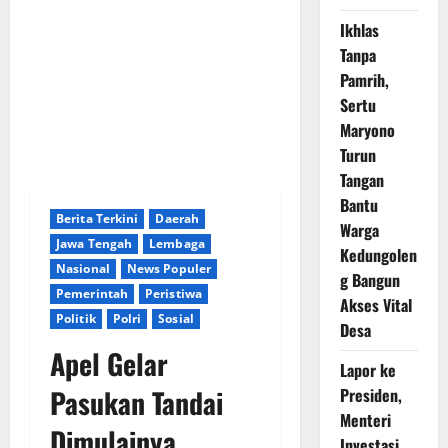
Ikhlas
Tanpa
Pamrih,
Sertu
Maryono
Turun
Tangan
Bantu
Berita Terkini
Daerah
Warga
Jawa Tengah
Lembaga
Kedungolen
Nasional
News Populer
g Bangun
Pemerintah
Peristiwa
Akses Vital
Politik
Polri
Sosial
Desa
Apel Gelar
Lapor ke
Pasukan Tandai
Presiden,
Menteri
Dimulainya
Investasi