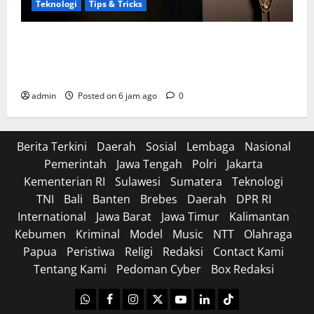
Teknologi
Tips & Tricks
Perkuat Sinergi Nasional, Presiden Prabowo Dialog
Langsung dengan 150 Periset Terbaik di Istana
Kepresidenan
admin
Posted on 6 jam ago
0
Berita Terkini
Daerah
Sosial
Lembaga
Nasional
Pemerintah
Jawa Tengah
Polri
Jakarta
Kementerian RI
Sulawesi
Sumatera
Teknologi
TNI
Bali
Banten
Brebes
Daerah
DPR RI
International
Jawa Barat
Jawa Timur
Kalimantan
Kebumen
Kriminal
Model
Music
NTT
Olahraga
Papua
Peristiwa
Religi
Redaksi
Contact Kami
Tentang Kami
Pedoman Cyber
Box Redaksi
WhatsApp
Facebook
Instagram
X
Youtube
linkedin
Tiktok