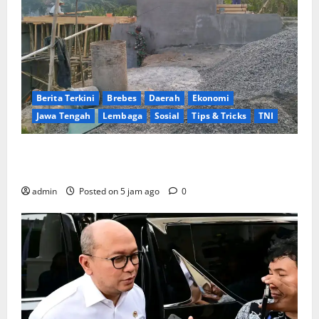
Berita Terkini
Brebes
Daerah
Ekonomi
Jawa Tengah
Lembaga
Sosial
Tips & Tricks
TNI
Ikhlas Tanpa Pamrih, Sertu Maryono Turun Tangan
Bantu Warga Kedungoleng Bangun Akses Vital Desa
admin
Posted on 5 jam ago
0