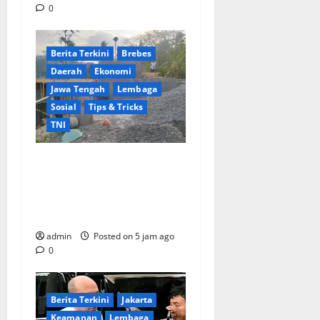
0
Berita Terkini
Brebes
Daerah
Ekonomi
Jawa Tengah
Lembaga
Sosial
Tips & Tricks
TNI
Ikhlas Tanpa Pamrih, Sertu
Maryono Turun Tangan
Bantu Warga Kedungoleng
Bangun Akses Vital Desa
admin
Posted on 5 jam ago
0
Berita Terkini
Jakarta
Keamanan
Lembaga