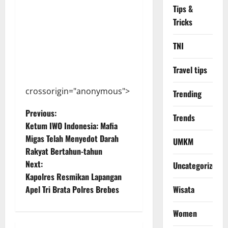
Tips &
Tricks
TNI
Travel tips
crossorigin="anonymous">
Trending
P
Previous:
Trends
Ketum IWO Indonesia: Mafia
o
Migas Telah Menyedot Darah
UMKM
Rakyat Bertahun-tahun
s
Next:
Uncategorized
t
Kapolres Resmikan Lapangan
Wisata
Apel Tri Brata Polres Brebes
n
Women
a