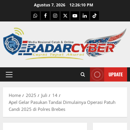
Skip
Agustus 7, 2026
12:26:11 PM
to
WhatsApp
Facebook
Instagram
X
Youtube
linkedin
Tiktok
content
UPDATE
Primary
Menu
Home
2025
Juli
14
Apel Gelar Pasukan Tandai Dimulainya Operasi Patuh
Candi 2025 di Polres Brebes