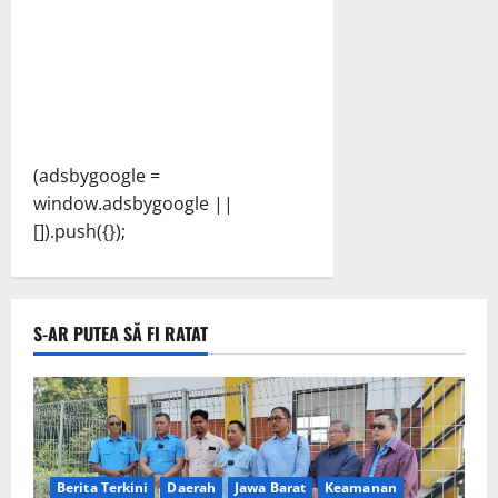
(adsbygoogle =
window.adsbygoogle ||
[]).push({});
S-AR PUTEA SĂ FI RATAT
Berita Terkini
Daerah
Jawa Barat
Keamanan