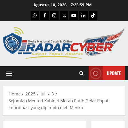
Skip
Agustus 10, 2026
7:26:00 PM
to
WhatsApp
Facebook
Instagram
X
Youtube
linkedin
Tiktok
content
UPDATE
Primary
Menu
Home
2025
Juli
3
Sejumlah Menteri Kabinet Merah Putih Gelar Rapat
koordinasi yang dipimpin oleh Menko