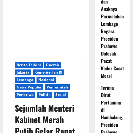
dan
Anaknya
Permalukan
Lembaga
Negara,
Presiden
Prabowo
Didesak
Pecat
Berita Terkini
Daerah
Kader Cacat
Jakarta
Kementerian RI
Moral
Lembaga
Nasional
Terima
News Populer
Pemerintah
Dirut
Peristiwa
Politik
Sosial
Pertamina
Sejumlah Menteri
di
Kabinet Merah
Hambalang,
Presiden
Putih Gelar Rapat
Prabowo