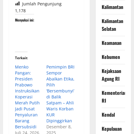
Jumlah Pengunjung
Kalimantan
1,178
Kalimantan
Menyukai ini:
Selatan
Keamanan
Kebumen
Terkait
Menko
Pemimpin BRI
Kejaksaan
Pangan:
Sempor
Agung RI
Presiden
Abaikan Etika,
Prabowo
Pilih
Instruksikan
‘Bersembunyi’
Kementerian
Koperasi
di Balik
RI
Merah Putih
Satpam – Ahli
Jadi Pusat
Waris Korban
Kendal
Penyaluran
KUR
Barang
Dipinggirkan
Bersubsidi
Desember 8,
Kepulauan
Juli 24, 2026
2025