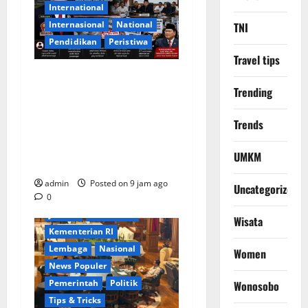
International
lnternasional
National
TNI
Pendidikan
Peristiwa
Travel tips
Skandal Arogansi DPRD
Trending
Bekasi, Misbahudin dan
Anaknya Permalukan
Trends
Lembaga Negara, Presiden
Prabowo Didesak Pecat
UMKM
Kader Cacat Moral
Berita Terkini
Bogor
admin
Posted on 9 jam ago
Uncategorized
0
Business
Ekonomi
Jakarta
Keamanan
Wisata
Kementerian RI
Lembaga
Nasional
Women
News Populer
Pemerintah
Politik
Wonosobo
Tips & Tricks