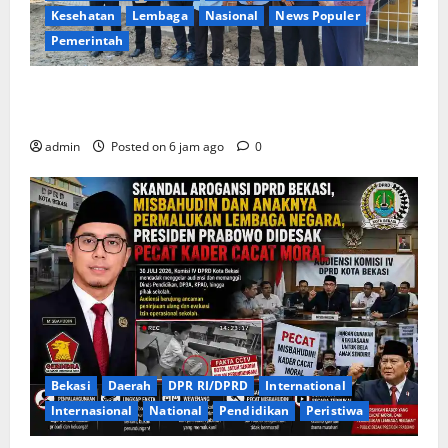
Kesehatan
Lembaga
Nasional
News Populer
Pemerintah
Pastikan Pelayanan Air Bersih, Bupati Lucky Hakim
Tinjau Langsung Intake 200
admin
Posted on 6 jam ago
0
Bekasi
Daerah
DPR RI/DPRD
International
lnternasional
National
Pendidikan
Peristiwa