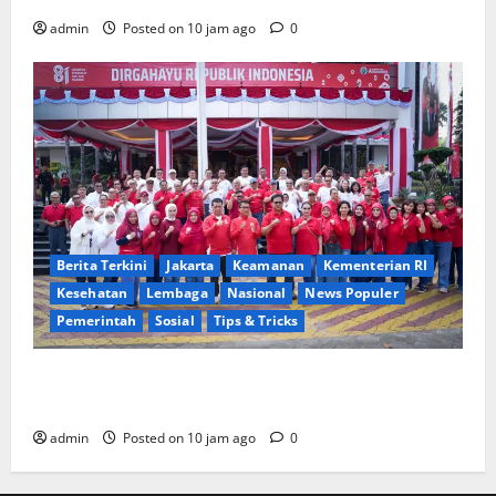
admin
Posted on 10 jam ago
0
Berita Terkini
Jakarta
Keamanan
Kementerian RI
Kesehatan
Lembaga
Nasional
News Populer
Pemerintah
Sosial
Tips & Tricks
Kompak Bersatu, Kementrans & Kemendes-PDT
Rayakan HUT RI ke-81 Lewat Lomba Tradisional
admin
Posted on 10 jam ago
0