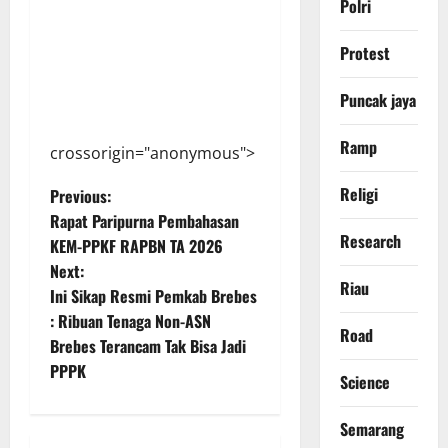
Polri
Protest
Puncak jaya
Ramp
crossorigin="anonymous">
P
Religi
Previous:
Rapat Paripurna Pembahasan
o
Research
KEM-PPKF RAPBN TA 2026
Next:
s
Riau
Ini Sikap Resmi Pemkab Brebes
t
: Ribuan Tenaga Non-ASN
Road
Brebes Terancam Tak Bisa Jadi
n
PPPK
Science
a
Semarang