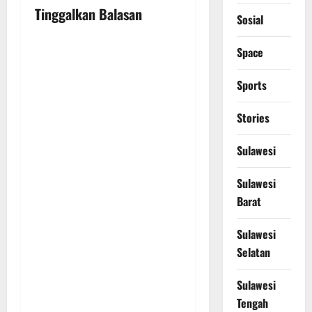
v
Tinggalkan Balasan
Sosial
i
Space
g
Sports
a
t
Stories
i
Sulawesi
o
Sulawesi
Barat
n
Sulawesi
Selatan
Sulawesi
Tengah