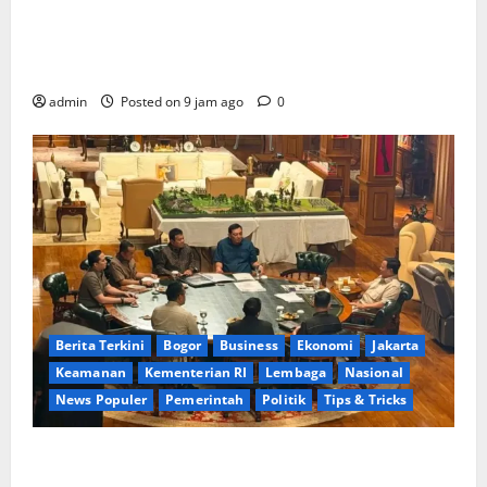
Skandal Arogansi DPRD Bekasi, Misbahudin dan
Anaknya Permalukan Lembaga Negara, Presiden
Prabowo Didesak Pecat Kader Cacat Moral
admin
Posted on 9 jam ago
0
Berita Terkini
Bogor
Business
Ekonomi
Jakarta
Keamanan
Kementerian RI
Lembaga
Nasional
News Populer
Pemerintah
Politik
Tips & Tricks
Terima Dirut Pertamina di Hambalang, Presiden
Prabowo Bahas Kemajuan B50 dan Bioetanol