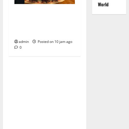
World
Terima Dirut Pertamina di
Hambalang, Presiden
Prabowo Bahas Kemajuan
B50 dan Bioetanol
admin
Posted on 10 jam ago
0