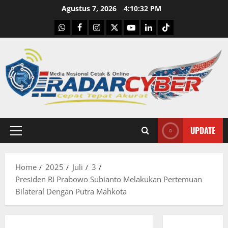
Skip
Agustus 7, 2026
4:10:33 PM
to
WhatsApp
Facebook
Instagram
X
Youtube
linkedin
Tiktok
content
UPDATE
Primary
Menu
Home
2025
Juli
3
Presiden RI Prabowo Subianto Melakukan Pertemuan
Bilateral Dengan Putra Mahkota