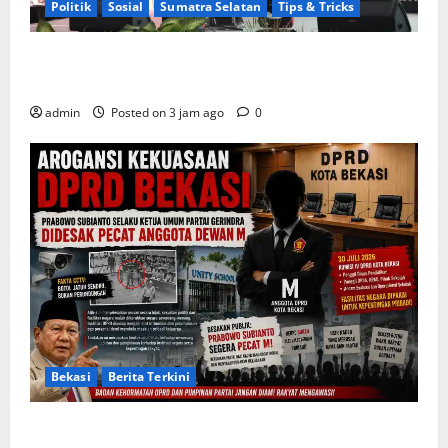
Politik
Sosial
Sumatra Selatan
Tips & Tricks
Wamendagri Bima Arya: Penghijauan di Daerah
Harus Berorientasi Aksi Permanen
admin
Posted on 3 jam ago
0
Bekasi
Berita Terkini
Arogansi Kekuasaan DPRD Bekasi, Prabowo