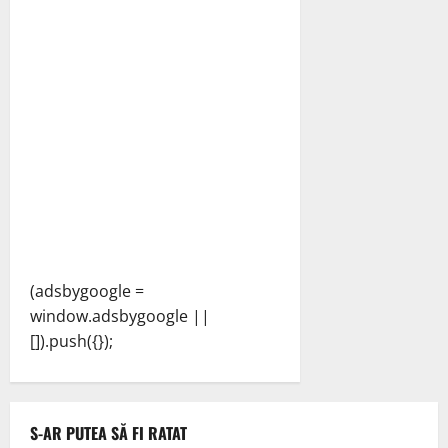
(adsbygoogle =
window.adsbygoogle ||
[]).push({});
S-AR PUTEA SĂ FI RATAT