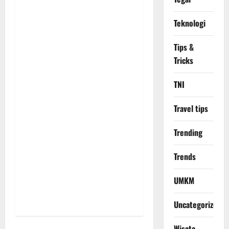
g
a
Teknologi
t
Tips &
Tricks
i
TNI
o
n
Travel tips
Trending
Trends
UMKM
Uncategorized
Wisata