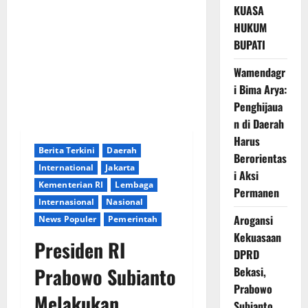
KUASA
HUKUM
BUPATI
Wamendagr
i Bima Arya:
Penghijaua
n di Daerah
Harus
Berita Terkini
Daerah
Berorientas
International
Jakarta
i Aksi
Kementerian RI
Lembaga
Permanen
lnternasional
Nasional
Arogansi
News Populer
Pemerintah
Kekuasaan
Presiden RI
DPRD
Prabowo Subianto
Bekasi,
Prabowo
Melakukan
Subianto