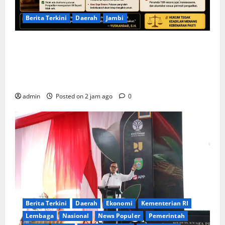
Berita Terkini
Daerah
Jambi
KELALAIAN HUKUM PEMKAB SAROLANGUN: SK
DIREKTUR PERUMDA TSB DINYATAKAN CACAT TOTAL,
PENGACARA SENIOR KULITI OPINI KUASA HUKUM
BUPATI
admin
Posted on 2 jam ago
0
Berita Terkini
Daerah
Ekonomi
Kementerian RI
Lembaga
Nasional
News Populer
Pemerintah