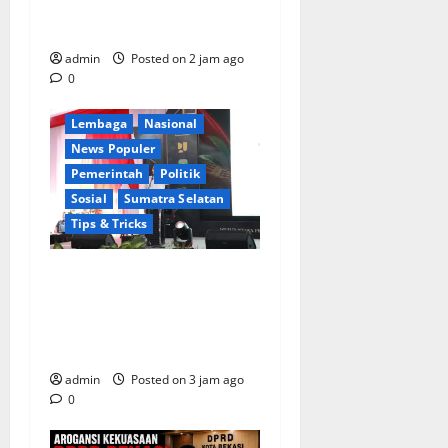
SENIOR KULITI OPINI KUASA
HUKUM BUPATI
Berita Terkini
Daerah
admin
Posted on 2 jam ago
Ekonomi
0
Kementerian RI
Lembaga
Nasional
News Populer
Pemerintah
Politik
Sosial
Sumatra Selatan
Tips & Tricks
Wamendagri Bima Arya:
Penghijauan di Daerah
Harus Berorientasi Aksi
Permanen
admin
Posted on 3 jam ago
0