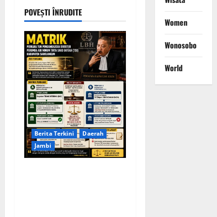
POVEȘTI ÎNRUDITE
Women
Wonosobo
World
Berita Terkini
Daerah
Jambi
KELALAIAN HUKUM PEMKAB
SAROLANGUN: SK DIREKTUR
PERUMDA TSB DINYATAKAN
CACAT TOTAL, PENGACARA