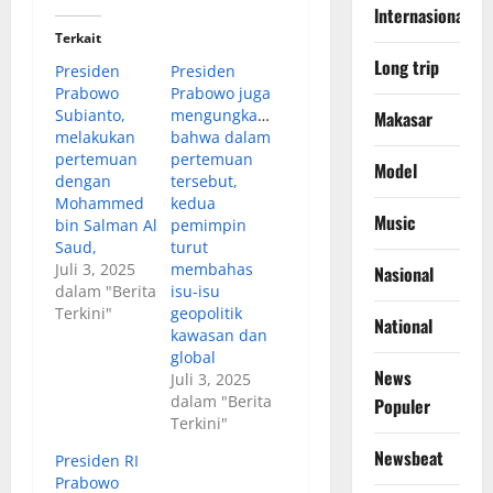
lnternasional
Terkait
Long trip
Presiden
Presiden
Prabowo
Prabowo juga
Subianto,
mengungkapkan
Makasar
melakukan
bahwa dalam
pertemuan
pertemuan
Model
dengan
tersebut,
Mohammed
kedua
Music
bin Salman Al
pemimpin
Saud,
turut
Juli 3, 2025
membahas
Nasional
dalam "Berita
isu-isu
Terkini"
geopolitik
National
kawasan dan
global
News
Juli 3, 2025
dalam "Berita
Populer
Terkini"
Newsbeat
Presiden RI
Prabowo