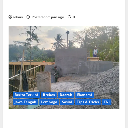
Subianto Selaku Ketua Umum Partai Gerindra
Didesak Pecat Anggota Dewan M
admin
Posted on 5 jam ago
0
Berita Terkini
Brebes
Daerah
Ekonomi
Jawa Tengah
Lembaga
Sosial
Tips & Tricks
TNI
Ikhlas Tanpa Pamrih, Sertu Maryono Turun Tangan
Bantu Warga Kedungoleng Bangun Akses Vital Desa