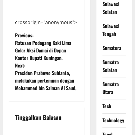
Sulawesi
Selatan
crossorigin="anonymous">
Sulawesi
Tengah
P
Previous:
Ratusan Pedagang Kaki Lima
o
Sumatera
Gelar Aksi Damai di Depan
Kantor Bupati Kuningan.
s
Sumatra
Next:
Selatan
t
Presiden Prabowo Subianto,
melakukan pertemuan dengan
Sumatra
n
Mohammed bin Salman Al Saud,
Utara
a
Tech
v
Tinggalkan Balasan
Technology
i
Tegal