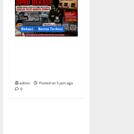
Bekasi
Berita Terkini
Arogansi Kekuasaan DPRD
Bekasi, Prabowo Subianto
Selaku Ketua Umum Partai
Gerindra Didesak Pecat
Anggota Dewan M
admin
Posted on 5 jam ago
0