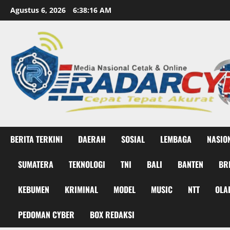
Skip
Agustus 6, 2026
6:38:17 AM
to
content
BERITA TERKINI
DAERAH
SOSIAL
LEMBAGA
NASIO
SUMATERA
TEKNOLOGI
TNI
BALI
BANTEN
BR
KEBUMEN
KRIMINAL
MODEL
MUSIC
NTT
OLA
PEDOMAN CYBER
BOX REDAKSI