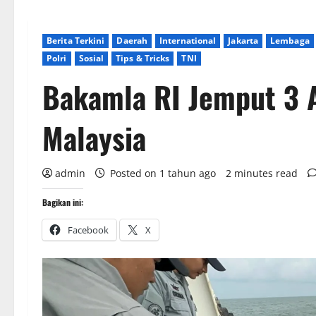
Berita Terkini
Daerah
International
Jakarta
Lembaga
Polri
Sosial
Tips & Tricks
TNI
Bakamla RI Jemput 3 
Malaysia
admin
Posted on 1 tahun ago
2 minutes read
Bagikan ini:
Facebook
X