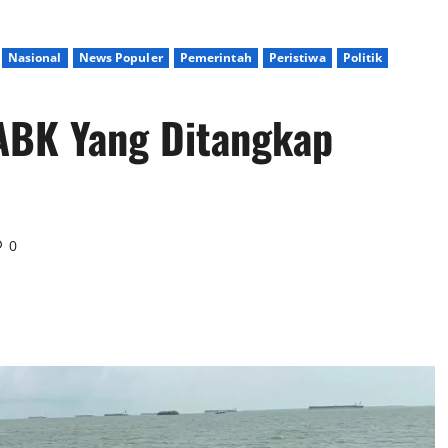
Nasional
News Populer
Pemerintah
Peristiwa
Politik
ABK Yang Ditangkap
0