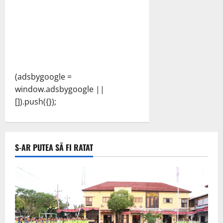
(adsbygoogle =
window.adsbygoogle ||
[]).push({});
S-AR PUTEA SĂ FI RATAT