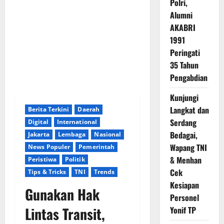
Polri,
Alumni
AKABRI
1991
Peringati
35 Tahun
Pengabdian
Kunjungi
Langkat dan
Berita Terkini
Daerah
Serdang
Digital
International
Bedagai,
Jakarta
Lembaga
Nasional
Wapang TNI
News Populer
Pemerintah
& Menhan
Peristiwa
Politik
Cek
Tips & Tricks
TNI
Trends
Kesiapan
Gunakan Hak
Personel
Lintas Transit,
Yonif TP