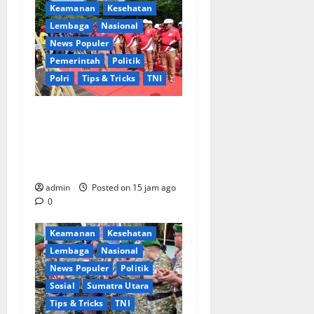
Keamanan
Kesehatan
Lembaga
Nasional
News Populer
Pemerintah
Politik
Polri
Tips & Tricks
TNI
Perkuat Sinergi TNI-Polri,
Alumni AKABRI 1991
Peringati 35 Tahun
Pengabdian
admin
Posted on 15 jam ago
0
Berita Terkini
Daerah
Keamanan
Kesehatan
Lembaga
Nasional
News Populer
Politik
Sosial
Sumatra Utara
Tips & Tricks
TNI