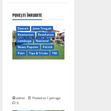
POVEȘTI ÎNRUDITE
Berita Terkini
Brebes
Daerah
Jawa Tengah
Keamanan
Kesehatan
Lembaga
Nasional
News Populer
Politik
Polri
Tips & Tricks
TNI
Pastikan Pelayanan Pagi
Optimal, Kapolres Brebes
Pimpin Apel dan Turun
Langsung Cek Personel di
Lapangan
admin
Posted on 1 jam ago
0
Berita Terkini
Jakarta