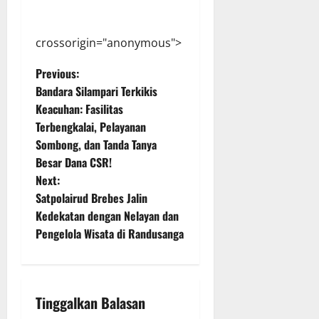
crossorigin="anonymous">
P
Previous:
Bandara Silampari Terkikis
o
Keacuhan: Fasilitas
Terbengkalai, Pelayanan
s
Sombong, dan Tanda Tanya
t
Besar Dana CSR!
Next:
n
Satpolairud Brebes Jalin
Kedekatan dengan Nelayan dan
a
Pengelola Wisata di Randusanga
v
i
Tinggalkan Balasan
g