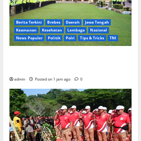
Berita Terkini
Brebes
Daerah
Jawa Tengah
Keamanan
Kesehatan
Lembaga
Nasional
News Populer
Politik
Polri
Tips & Tricks
TNI
Pastikan Pelayanan Pagi Optimal, Kapolres Brebes
Pimpin Apel dan Turun Langsung Cek Personel di
Lapangan
admin
Posted on 1 jam ago
0