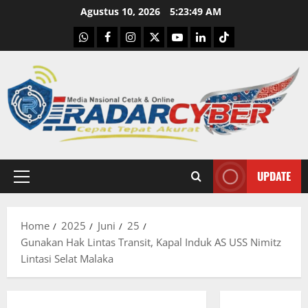
Skip
Agustus 10, 2026
5:23:50 AM
to
WhatsApp
Facebook
Instagram
X
Youtube
linkedin
Tiktok
content
UPDATE
Primary
Menu
Home
2025
Juni
25
Gunakan Hak Lintas Transit, Kapal Induk AS USS Nimitz
Lintasi Selat Malaka