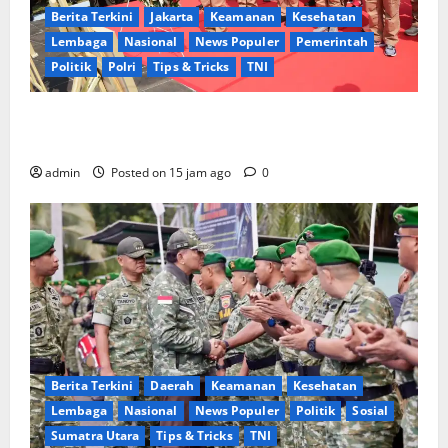
Berita Terkini
Jakarta
Keamanan
Kesehatan
Lembaga
Nasional
News Populer
Pemerintah
Politik
Polri
Tips & Tricks
TNI
Perkuat Sinergi TNI-Polri, Alumni AKABRI 1991
Peringati 35 Tahun Pengabdian
admin
Posted on 15 jam ago
0
Berita Terkini
Daerah
Keamanan
Kesehatan
Lembaga
Nasional
News Populer
Politik
Sosial
Sumatra Utara
Tips & Tricks
TNI