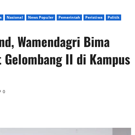
a
Nasional
News Populer
Pemerintah
Peristiwa
Politik
and, Wamendagri Bima
t Gelombang II di Kampus
0