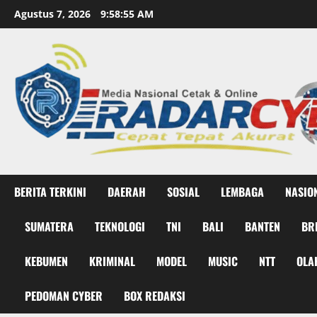
Skip
Agustus 7, 2026
9:58:56 AM
to
content
BERITA TERKINI
DAERAH
SOSIAL
LEMBAGA
NASIO
SUMATERA
TEKNOLOGI
TNI
BALI
BANTEN
BR
KEBUMEN
KRIMINAL
MODEL
MUSIC
NTT
OLA
PEDOMAN CYBER
BOX REDAKSI