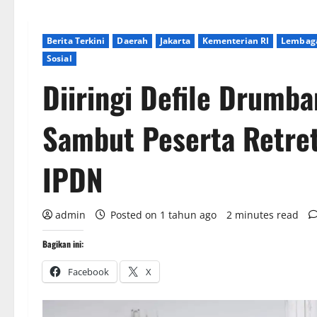
Berita Terkini
Daerah
Jakarta
Kementerian RI
Lembag
Sosial
Diiringi Defile Drumb
Sambut Peserta Retre
IPDN
admin
Posted on 1 tahun ago
2 minutes read
Bagikan ini:
Facebook
X