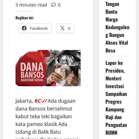
Tangan
3 minutes read
0
Bantu
Bagikan ini:
Warga
Kedungolen
Facebook
X
g Bangun
Akses Vital
Desa
Lapor ke
Presiden,
Menteri
Investasi
Sampaikan
Jakarta,
RC-//
Ada dugaan
Progres
dana Bansos berselimut
Kampung
kabut teka teki bagaikan
Haji dan
kata pameo klasik Ada
Penguatan
Udang di Balik Batu
BUMN