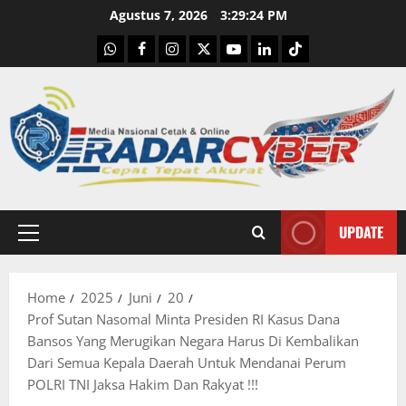
Skip
Agustus 7, 2026
3:29:26 PM
to
WhatsApp
Facebook
Instagram
X
Youtube
linkedin
Tiktok
content
UPDATE
Primary
Menu
Home
2025
Juni
20
Prof Sutan Nasomal Minta Presiden RI Kasus Dana
Bansos Yang Merugikan Negara Harus Di Kembalikan
Dari Semua Kepala Daerah Untuk Mendanai Perum
POLRI TNI Jaksa Hakim Dan Rakyat !!!