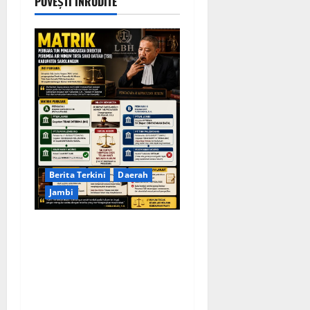
POVEȘTI ÎNRUDITE
Berita Terkini
Daerah
Jambi
KELALAIAN HUKUM PEMKAB
SAROLANGUN: SK DIREKTUR
PERUMDA TSB DINYATAKAN
CACAT TOTAL, PENGACARA
SENIOR KULITI OPINI KUASA