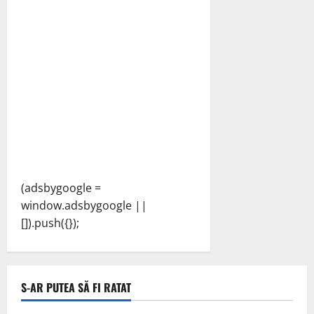
(adsbygoogle =
window.adsbygoogle ||
[]).push({});
S-AR PUTEA SĂ FI RATAT