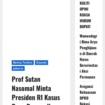
KULITI
OPINI
KUASA
HUKUM
BUPATI
Wamendagr
i Bima Arya:
Penghijaua
n di Daerah
Harus
Berita Terkini
Daerah
Berorientas
Jakarta
i Aksi
Prof Sutan
Permanen
Nasomal Minta
Arogansi
Kekuasaan
Presiden RI Kasus
DPRD
Bekasi,