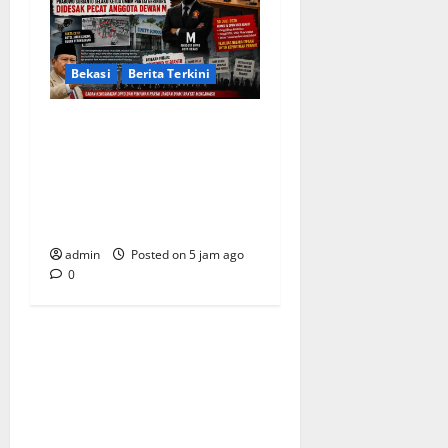
Bekasi
Berita Terkini
Arogansi Kekuasaan DPRD
Bekasi, Prabowo Subianto
Selaku Ketua Umum Partai
Gerindra Didesak Pecat
Anggota Dewan M
admin
Posted on 5 jam ago
0