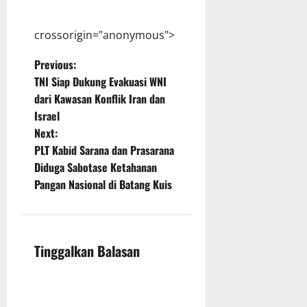
crossorigin="anonymous">
P
Previous:
TNI Siap Dukung Evakuasi WNI
o
dari Kawasan Konflik Iran dan
Israel
s
Next:
t
PLT Kabid Sarana dan Prasarana
Diduga Sabotase Ketahanan
n
Pangan Nasional di Batang Kuis
a
v
Tinggalkan Balasan
i
g