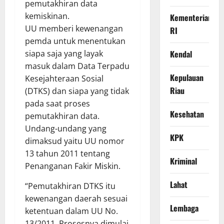
pemutakhiran data
kemiskinan.
Kementerian
UU memberi kewenangan
RI
pemda untuk menentukan
Kendal
siapa saja yang layak
masuk dalam Data Terpadu
Kepulauan
Kesejahteraan Sosial
Riau
(DTKS) dan siapa yang tidak
pada saat proses
Kesehatan
pemutakhiran data.
Undang-undang yang
KPK
dimaksud yaitu UU nomor
13 tahun 2011 tentang
Kriminal
Penanganan Fakir Miskin.
Lahat
“Pemutakhiran DTKS itu
kewenangan daerah sesuai
Lembaga
ketentuan dalam UU No.
13/2011. Prosesnya dimulai