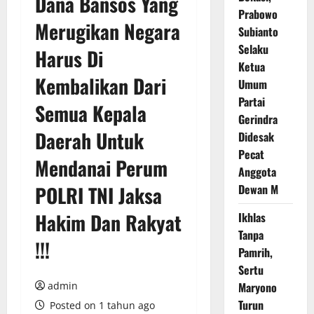
Dana Bansos Yang
Prabowo
Merugikan Negara
Subianto
Selaku
Harus Di
Ketua
Kembalikan Dari
Umum
Partai
Semua Kepala
Gerindra
Daerah Untuk
Didesak
Pecat
Mendanai Perum
Anggota
POLRI TNI Jaksa
Dewan M
Hakim Dan Rakyat
Ikhlas
Tanpa
!!!
Pamrih,
Sertu
admin
Maryono
Turun
Posted on 1 tahun ago