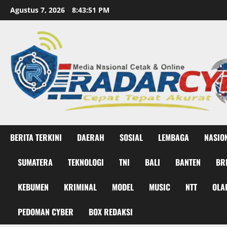
Skip
Agustus 7, 2026
8:43:52 PM
to
content
BERITA TERKINI
DAERAH
SOSIAL
LEMBAGA
NASIO
SUMATERA
TEKNOLOGI
TNI
BALI
BANTEN
BR
KEBUMEN
KRIMINAL
MODEL
MUSIC
NTT
OLA
PEDOMAN CYBER
BOX REDAKSI