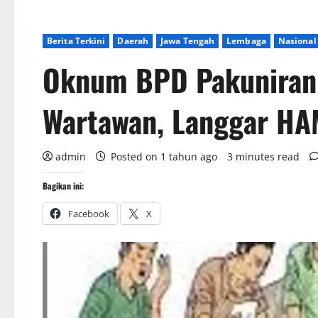
Berita Terkini
Daerah
Jawa Tengah
Lembaga
Nasional
Oknum BPD Pakuniran 
Wartawan, Langgar HA
admin
Posted on 1 tahun ago
3 minutes read
Bagikan ini:
Facebook
X