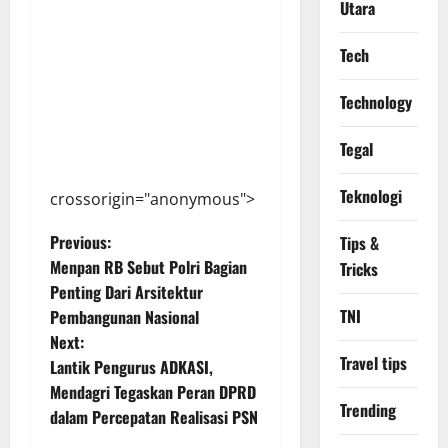
Utara
Tech
Technology
Tegal
Teknologi
crossorigin="anonymous">
P
Previous:
Tips &
Menpan RB Sebut Polri Bagian
Tricks
o
Penting Dari Arsitektur
TNI
Pembangunan Nasional
s
Next:
Travel tips
t
Lantik Pengurus ADKASI,
Mendagri Tegaskan Peran DPRD
n
Trending
dalam Percepatan Realisasi PSN