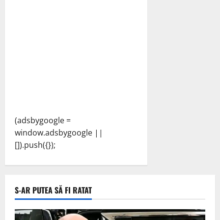
(adsbygoogle =
window.adsbygoogle ||
[]).push({});
S-AR PUTEA SĂ FI RATAT