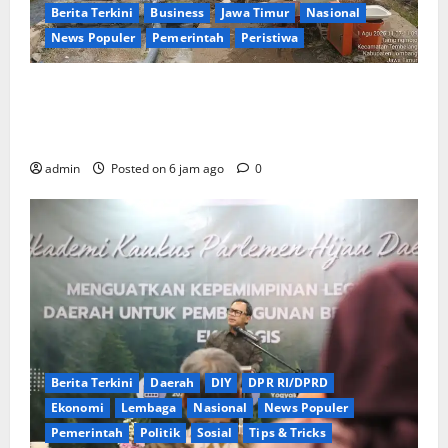
Berita Terkini
Business
Jawa Timur
Nasional
News Populer
Pemerintah
Peristiwa
Diduga Rugikan Keuangan Negara, Ir. Edi Supriadi
Minta APH Usut Tuntas Proyek Kementan di
Jombang
admin
Posted on 6 jam ago
0
Berita Terkini
Daerah
DIY
DPR RI/DPRD
Ekonomi
Lembaga
Nasional
News Populer
Pemerintah
Politik
Sosial
Tips & Tricks