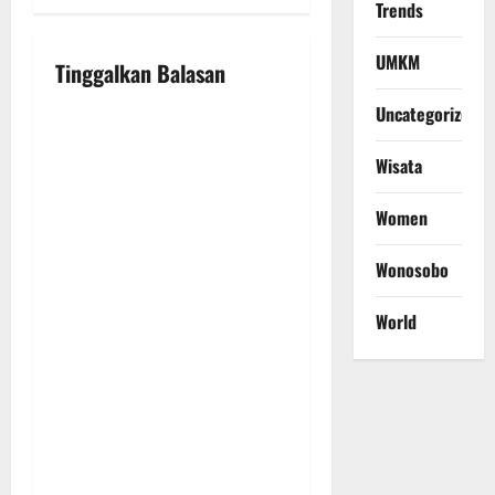
a
Trends
v
UMKM
Tinggalkan Balasan
i
Uncategorized
g
Wisata
a
Women
t
Wonosobo
i
World
o
n