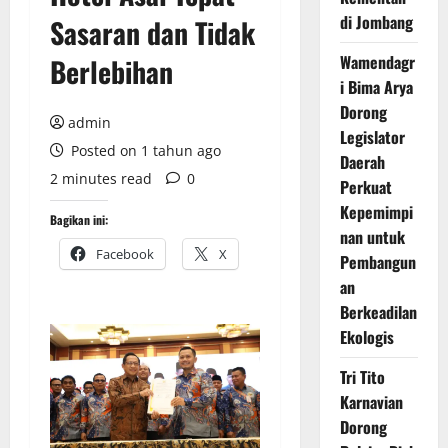
di Jombang
Sasaran dan Tidak
Wamendagr
Berlebihan
i Bima Arya
Dorong
admin
Legislator
Posted on 1 tahun ago
Daerah
2 minutes read
0
Perkuat
Kepemimpi
Bagikan ini:
nan untuk
Facebook
X
Pembangun
an
Berkeadilan
Ekologis
Tri Tito
Karnavian
Dorong