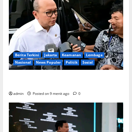
Berita Terkini
Jakarta
Keamanan
Lembaga
Nasional
News Populer
Politik
Sosial
Lapor ke Presiden, Menteri Investasi Sampaikan
Progres Kampung Haji dan Penguatan BUMN
admin
Posted on 9 menit ago
0