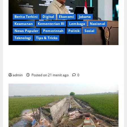
Berita Terkini
Digital
Ekonomi
Jakarta
Keamanan
Kementerian RI
Lembaga
Nasional
News Populer
Pemerintah
Politik
Sosial
Teknologi
Tips & Tricks
Perkuat Sinergi Nasional, Presiden Prabowo Dialog
Langsung dengan 150 Periset Terbaik di Istana
Kepresidenan
admin
Posted on 21 menit ago
0