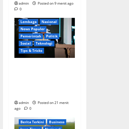
Ekonomi
Jakarta
admin
Posted on 9 menit ago
Keamanan
0
Kementerian RI
Lembaga
Nasional
News Populer
Pemerintah
Politik
Sosial
Teknologi
Tips & Tricks
Perkuat Sinergi Nasional,
Presiden Prabowo Dialog
Langsung dengan 150
Periset Terbaik di Istana
Kepresidenan
admin
Posted on 21 menit
ago
0
Berita Terkini
Business