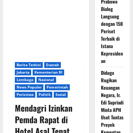
Prabowo
Dialog
Langsung
dengan 150
Periset
Terbaik di
Istana
Kepresiden
an
Berita Terkini
Daerah
Diduga
Jakarta
Kementerian RI
Rugikan
Lembaga
Nasional
Keuangan
News Populer
Pemerintah
Negara, Ir.
Peristiwa
Politik
Sosial
Edi Supriadi
Mendagri Izinkan
Minta APH
Pemda Rapat di
Usut Tuntas
Proyek
Hotel Asal Tepat
Kementan