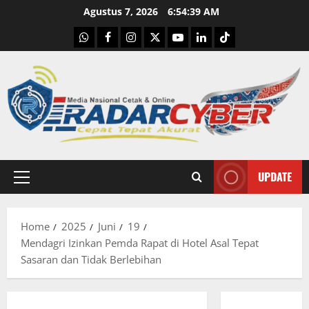
Skip
Agustus 7, 2026
6:54:40 AM
to
WhatsApp
Facebook
Instagram
X
Youtube
linkedin
Tiktok
content
UPDATE
Primary
Menu
Home
2025
Juni
19
Mendagri Izinkan Pemda Rapat di Hotel Asal Tepat
Sasaran dan Tidak Berlebihan