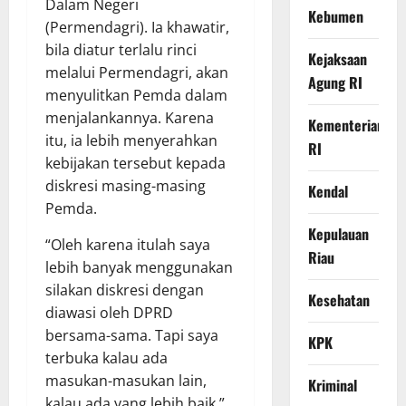
Dalam Negeri
Kebumen
(Permendagri). Ia khawatir,
bila diatur terlalu rinci
Kejaksaan
melalui Permendagri, akan
Agung RI
menyulitkan Pemda dalam
menjalankannya. Karena
Kementerian
itu, ia lebih menyerahkan
RI
kebijakan tersebut kepada
diskresi masing-masing
Kendal
Pemda.
Kepulauan
“Oleh karena itulah saya
Riau
lebih banyak menggunakan
silakan diskresi dengan
Kesehatan
diawasi oleh DPRD
bersama-sama. Tapi saya
KPK
terbuka kalau ada
masukan-masukan lain,
Kriminal
kalau ada yang lebih baik,”