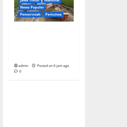
Jawa Timur
Nasional
News Populer
Pemerintah
Peristiwa
Diduga Rugikan Keuangan
Negara, Ir. Edi Supriadi
Minta APH Usut Tuntas
Proyek Kementan di
Jombang
admin
Posted on 6 jam ago
0