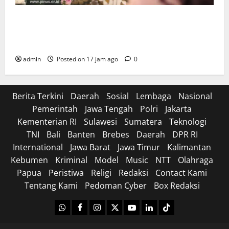
Wamendagri Bima Arya Dorong Legislator Daerah
Perkuat Kepemimpinan untuk Pembangunan
Berkeadilan Ekologis
admin
Posted on 17 jam ago
0
Berita Terkini
Daerah
Sosial
Lembaga
Nasional
Pemerintah
Jawa Tengah
Polri
Jakarta
Kementerian RI
Sulawesi
Sumatera
Teknologi
TNI
Bali
Banten
Brebes
Daerah
DPR RI
International
Jawa Barat
Jawa Timur
Kalimantan
Kebumen
Kriminal
Model
Music
NTT
Olahraga
Papua
Peristiwa
Religi
Redaksi
Contact Kami
Tentang Kami
Pedoman Cyber
Box Redaksi
WhatsApp
Facebook
Instagram
X
Youtube
linkedin
Tiktok