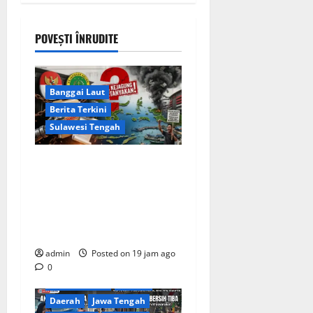
POVEȘTI ÎNRUDITE
Banggai Laut
Berita Terkini
Sulawesi Tengah
Apakah Negara Kalah oleh
Kekuasaan di Banggai Laut
atau Ada ‘Tangan Baja’ yang
Membentengi Laporan
Korupsi?
admin
Posted on 19 jam ago
0
Berita Terkini
Brebes
Daerah
Jawa Tengah