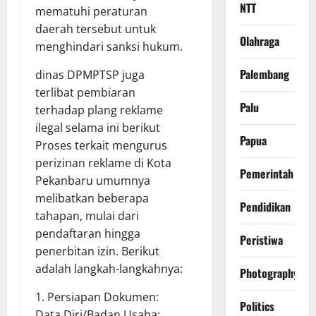
NTT
mematuhi peraturan
daerah tersebut untuk
Olahraga
menghindari sanksi hukum.
Palembang
dinas DPMPTSP juga
terlibat pembiaran
Palu
terhadap plang reklame
ilegal selama ini berikut
Papua
Proses terkait mengurus
perizinan reklame di Kota
Pemerintah
Pekanbaru umumnya
melibatkan beberapa
Pendidikan
tahapan, mulai dari
pendaftaran hingga
Peristiwa
penerbitan izin. Berikut
adalah langkah-langkahnya:
Photography
1. Persiapan Dokumen:
Politics
Data Diri/Badan Usaha: