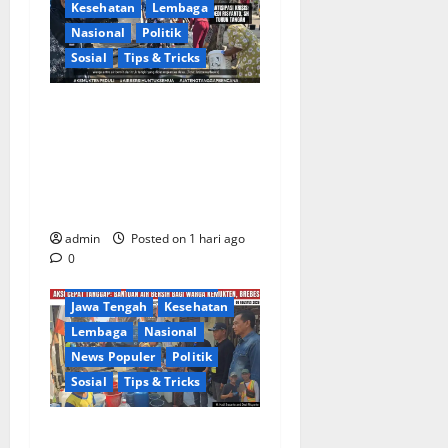
Kesehatan
Lembaga
Nasional
Politik
Sosial
Tips & Tricks
Warga Gang Paradis RW 02
Desa Kemukten Sambut
Antusias Aksi Sosial
Bantuan Air Bersih Bersama
Dedi Risyanto, S.H.
admin
Posted on 1 hari ago
Berita Terkini
Brebes
0
Daerah
DPR RI/DPRD
Jawa Tengah
Kesehatan
Lembaga
Nasional
News Populer
Politik
Sosial
Tips & Tricks
Warga Kemukten Antusias