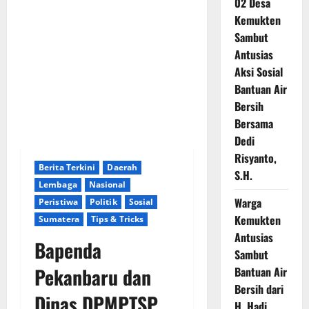
02 Desa
Kemukten
Sambut
Antusias
Aksi Sosial
Bantuan Air
Bersih
Bersama
Dedi
Risyanto,
Berita Terkini
Daerah
S.H.
Lembaga
Nasional
Warga
Peristiwa
Politik
Sosial
Kemukten
Sumatera
Tips & Tricks
Antusias
Bapenda
Sambut
Pekanbaru dan
Bantuan Air
Bersih dari
Dinas DPMPTSP
H. Hadi