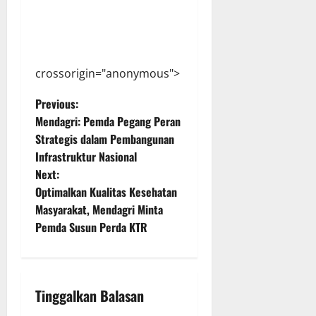
crossorigin="anonymous">
P
Previous:
Mendagri: Pemda Pegang Peran
o
Strategis dalam Pembangunan
Infrastruktur Nasional
s
Next:
t
Optimalkan Kualitas Kesehatan
Masyarakat, Mendagri Minta
n
Pemda Susun Perda KTR
a
v
Tinggalkan Balasan