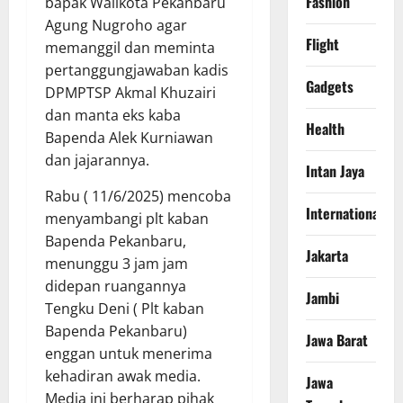
Fashion
bapak Walikota Pekanbaru
Agung Nugroho agar
Flight
memanggil dan meminta
pertanggungjawaban kadis
Gadgets
DPMPTSP Akmal Khuzairi
dan manta eks kaba
Health
Bapenda Alek Kurniawan
dan jajarannya.
Intan Jaya
Rabu ( 11/6/2025) mencoba
International
menyambangi plt kaban
Bapenda Pekanbaru,
Jakarta
menunggu 3 jam jam
didepan ruangannya
Jambi
Tengku Deni ( Plt kaban
Bapenda Pekanbaru)
Jawa Barat
enggan untuk menerima
kehadiran awak media.
Jawa
Media ini berharap pihak