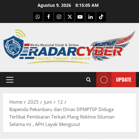
Skip
Agustus 9, 2026
8:15:06 AM
to
WhatsApp
Facebook
Instagram
X
Youtube
linkedin
Tiktok
content
UPDATE
Primary
Menu
Home
2025
Juni
12
Bapenda Pekanbaru dan Dinas DPMPTSP Diduga
Terlibat Pembiaran Terkait Plang Reklme Siluman
Selama ini , APH Layak Mengusut