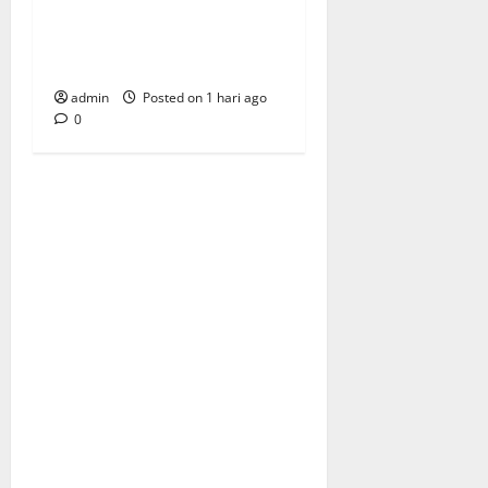
Sambut Bantuan Air Bersih
dari H. Hadi Susanto dan
Dedi Risyanto
admin
Posted on 1 hari ago
0