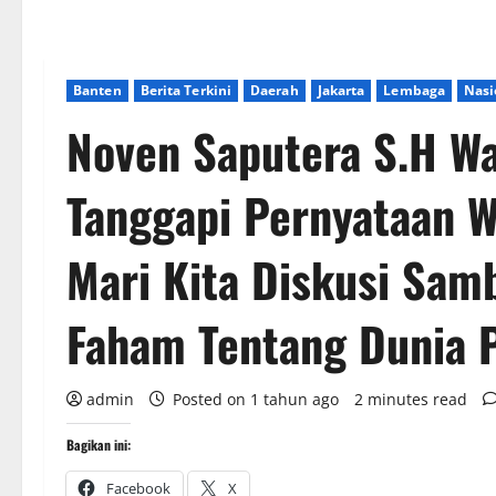
Banten
Berita Terkini
Daerah
Jakarta
Lembaga
Nasi
Noven Saputera S.H Wa
Tanggapi Pernyataan W
Mari Kita Diskusi Samb
Faham Tentang Dunia P
admin
Posted on 1 tahun ago
2 minutes read
Bagikan ini:
Facebook
X