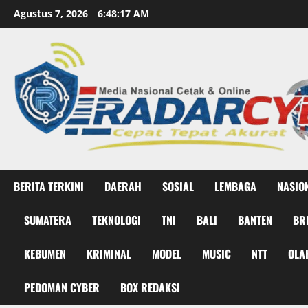
Skip
Agustus 7, 2026
6:48:19 AM
to
content
BERITA TERKINI
DAERAH
SOSIAL
LEMBAGA
NASIO
SUMATERA
TEKNOLOGI
TNI
BALI
BANTEN
BR
KEBUMEN
KRIMINAL
MODEL
MUSIC
NTT
OLA
PEDOMAN CYBER
BOX REDAKSI