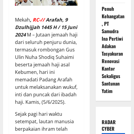
Penuh
Kehangatan
Mekah
,
RC-//
Arafah, 9
, PT
Dzulhijjah 1445 H / 15 Juni
Samudra
2024
M – Jutaan jemaah haji
Ina Pertiwi
dari seluruh penjuru dunia,
Adakan
termasuk rombongan Gus
Tasyakuran
Ulin Nuha Shodiq Suhaimi
Renovasi
beserta jemaah haji asal
Kantor
Kebumen, hari ini
Sekaligus
memadati Padang Arafah
Santunan
untuk melaksanakan wukuf,
Yatim
inti dan puncak dari ibadah
haji. Kamis, (5/6/2025).
Sejak pagi hari waktu
setempat, lautan manusia
RADAR
CYBER
berpakaian ihram telah