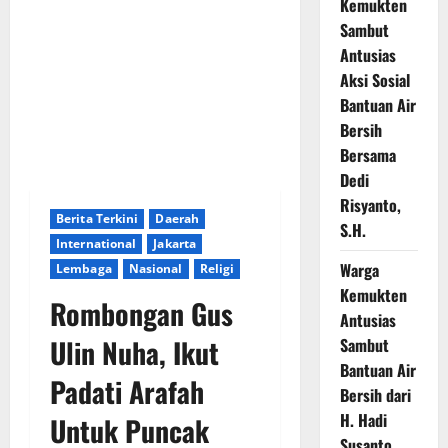
Kemukten
Sambut
Antusias
Aksi Sosial
Bantuan Air
Bersih
Bersama
Dedi
Risyanto,
Berita Terkini
Daerah
S.H.
International
Jakarta
Warga
Lembaga
Nasional
Religi
Kemukten
Rombongan Gus
Antusias
Ulin Nuha, Ikut
Sambut
Bantuan Air
Padati Arafah
Bersih dari
H. Hadi
Untuk Puncak
Susanto