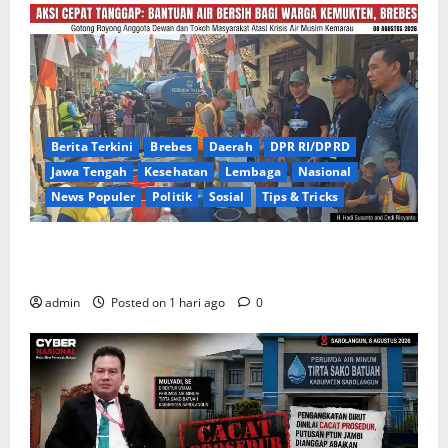
Berita Terkini
Brebes
Daerah
DPR RI/DPRD
Jawa Tengah
Kesehatan
Lembaga
Nasional
News Populer
Politik
Sosial
Tips & Tricks
Warga Kemukten Antusias Sambut Bantuan Air
Bersih dari H. Hadi Susanto dan Dedi Risyanto
admin
Posted on 1 hari ago
0