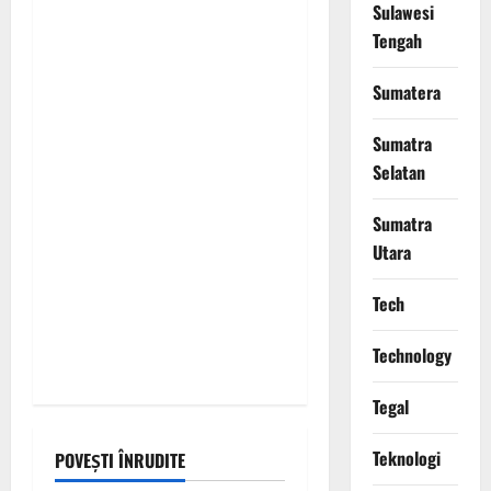
t
Sulawesi
Tengah
i
Sumatera
o
Sumatra
n
Selatan
Sumatra
Utara
Tech
Technology
Tegal
Teknologi
POVEȘTI ÎNRUDITE