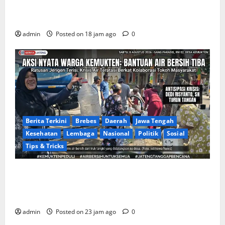
Laut atau Ada ‘Tangan Baja’ yang Membentengi
Laporan Korupsi?
admin
Posted on 18 jam ago
0
Berita Terkini
Brebes
Daerah
Jawa Tengah
Kesehatan
Lembaga
Nasional
Politik
Sosial
Tips & Tricks
Warga Gang Paradis RW 02 Desa Kemukten Sambut
Antusias Aksi Sosial Bantuan Air Bersih Bersama
Dedi Risyanto, S.H.
admin
Posted on 23 jam ago
0