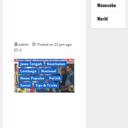
Wonosobo
Warga Gang Paradis RW 02
Desa Kemukten Sambut
World
Antusias Aksi Sosial
Bantuan Air Bersih Bersama
Dedi Risyanto, S.H.
admin
Posted on 23 jam ago
Berita Terkini
Brebes
0
Daerah
DPR RI/DPRD
Jawa Tengah
Kesehatan
Lembaga
Nasional
News Populer
Politik
Sosial
Tips & Tricks
Warga Kemukten Antusias
Sambut Bantuan Air Bersih
dari H. Hadi Susanto dan
Dedi Risyanto