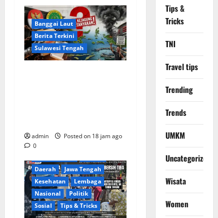
Tips &
Tricks
Banggai Laut
Berita Terkini
TNI
Sulawesi Tengah
Travel tips
Apakah Negara Kalah oleh
Kekuasaan di Banggai Laut
Trending
atau Ada ‘Tangan Baja’ yang
Membentengi Laporan
Trends
Korupsi?
UMKM
admin
Posted on 18 jam ago
0
Uncategorized
Berita Terkini
Brebes
Daerah
Jawa Tengah
Wisata
Kesehatan
Lembaga
Nasional
Politik
Women
Sosial
Tips & Tricks