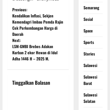
Semarang
P
Previous:
Kendalikan Inflasi, Sekjen
o
Sosial
Kemendagri Imbau Pemda Rajin
Cek Perkembangan Harga di
s
Space
Daerah
t
Next:
Sports
LSM-GMBI Brebes Adakan
n
Kurban 2 ekor Hewan di Idul
Stories
Adha 1446 H – 2025 M.
a
Sulawesi
v
Sulawesi
i
Tinggalkan Balasan
Barat
g
Sulawesi
Selatan
a