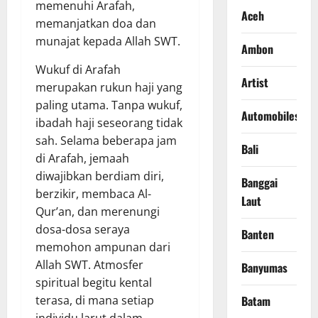
memenuhi Arafah,
Aceh
memanjatkan doa dan
munajat kepada Allah SWT.
Ambon
Wukuf di Arafah
Artist
merupakan rukun haji yang
paling utama. Tanpa wukuf,
Automobiles
ibadah haji seseorang tidak
sah. Selama beberapa jam
Bali
di Arafah, jemaah
diwajibkan berdiam diri,
Banggai
berzikir, membaca Al-
Laut
Qur’an, dan merenungi
dosa-dosa seraya
Banten
memohon ampunan dari
Allah SWT. Atmosfer
Banyumas
spiritual begitu kental
terasa, di mana setiap
Batam
individu larut dalam