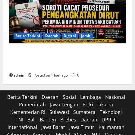
Berita Terkini
Daerah
Digital
Jambi
Soroti Cacat Prosedur Pengangkatan Dirut Perumda
Air Minum Tirta Sako Batuah, Keputusan PTUN Jambi
Dinilai Abaikan Hak Kontrol Publik
admin
Posted on 1 hari ago
0
Berita Terkini
Daerah
Sosial
Lembaga
Nasional
Pemerintah
Jawa Tengah
Polri
Jakarta
Kementerian RI
Sulawesi
Sumatera
Teknologi
TNI
Bali
Banten
Brebes
Daerah
DPR RI
International
Jawa Barat
Jawa Timur
Kalimantan
Kebumen
Kriminal
Model
Music
NTT
Olahraga