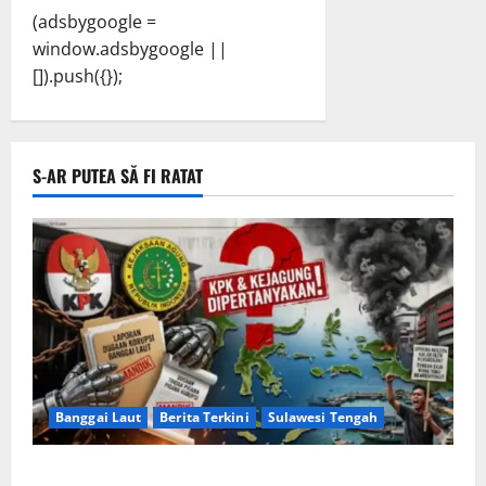
(adsbygoogle =
window.adsbygoogle ||
[]).push({});
S-AR PUTEA SĂ FI RATAT
Banggai Laut
Berita Terkini
Sulawesi Tengah
Apakah Negara Kalah oleh Kekuasaan di Banggai