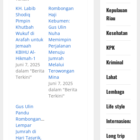
KH. Labib
Rombongan
Kepulauan
Shodiq
Haji
Riau
Pimpin
Kebumen:
Khutbah
Gus Ulin
Kesehatan
Wukuf di
Nuha
Arafah untuk
Memimpin
Jemaah
Perjalanan
KPK
KBIHU Al-
Menuju
Hikmah-1
Jumrah
Kriminal
Juni 7, 2025
Melalui
dalam "Berita
Terowongan
Lahat
Terkini"
Mina
Juni 7, 2025
dalam "Berita
Lembaga
Terkini"
Life style
Gus Ulin
Pandu
Rombongannya
lnternasional
Lempar
Jumrah di
Long trip
Hari Tasyrik,