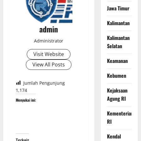
Jawa Timur
Kalimantan
admin
Kalimantan
Administrator
Selatan
Visit Website
Keamanan
View All Posts
Kebumen
Jumlah Pengunjung
Kejaksaan
1,174
Agung RI
Menyukai ini:
Kementerian
RI
Kendal
Terkait