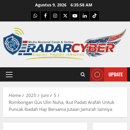
Skip
Agustus 9, 2026
6:35:59 AM
to
WhatsApp
Facebook
Instagram
X
Youtube
linkedin
Tiktok
content
UPDATE
Primary
Menu
Home
2025
Juni
5
Rombongan Gus Ulin Nuha, Ikut Padati Arafah Untuk
Puncak Ibadah Haji Bersama Jutaan Jama’ah lainnya.