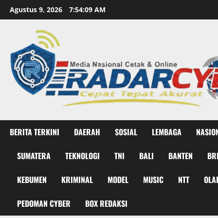
Skip
Agustus 9, 2026
7:54:10 AM
to
content
BERITA TERKINI
DAERAH
SOSIAL
LEMBAGA
NASIO
SUMATERA
TEKNOLOGI
TNI
BALI
BANTEN
BR
KEBUMEN
KRIMINAL
MODEL
MUSIC
NTT
OLA
PEDOMAN CYBER
BOX REDAKSI