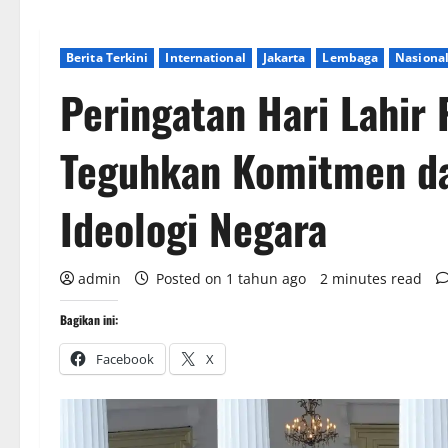
Berita Terkini
International
Jakarta
Lembaga
Nasiona
Peringatan Hari Lahir 
Teguhkan Komitmen da
Ideologi Negara
admin
Posted on 1 tahun ago
2 minutes read
Bagikan ini:
Facebook
X