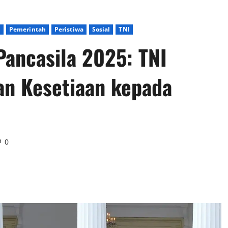
l
Pemerintah
Peristiwa
Sosial
TNI
Pancasila 2025: TNI
n Kesetiaan kepada
0