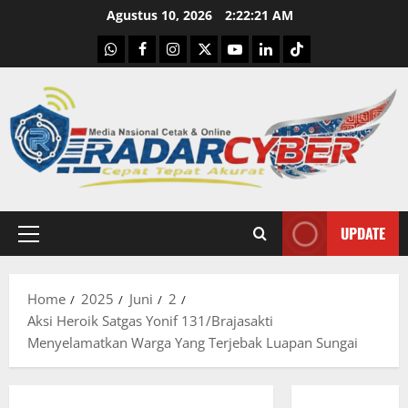
Skip
Agustus 10, 2026
2:22:22 AM
to
WhatsApp
Facebook
Instagram
X
Youtube
linkedin
Tiktok
content
UPDATE
Primary
Menu
Home
2025
Juni
2
Aksi Heroik Satgas Yonif 131/Brajasakti
Menyelamatkan Warga Yang Terjebak Luapan Sungai