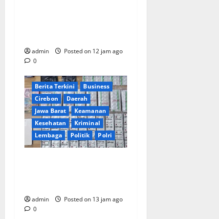
Kunjungi Langkat dan
Serdang Bedagai, Wapang
TNI & Menhan Cek Kesiapan
Personel Yonif TP
admin
Posted on 12 jam ago
0
Berita Terkini
Business
Cirebon
Daerah
Jawa Barat
Keamanan
Kesehatan
Kriminal
Lembaga
Politik
Polri
Polisi Bongkar Pemasok
Utama Obat Keras di
Cirebon!
admin
Posted on 13 jam ago
0