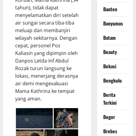
Korban, Mama Kathrina (54
tahun), tidak dapat
Banten
menyelamatkan diri setelah
air sungai secara tiba-tiba
Banyumas
meluap dan membanjiri
Batam
wilayah sekitarnya. Dengan
cepat, personel Pos
Beauty
Kaliasin yang dipimpin oleh
Danpos Letda Inf Abdul
Bekasi
Rozak turun langsung ke
lokasi, menerjang derasnya
Bengkulu
air demi mengevakuasi
Mama Kathrina ke tempat
Berita
yang aman.
Terkini
Bogor
Brebes