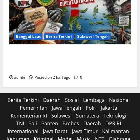
Banggai Laut
Berita Terkini
Sulawesi Tengah
Apakah Negara Kalah oleh Kekuasaan di Banggai
Laut atau Ada ‘Tangan Baja’ yang Membentengi
Laporan Korupsi?
admin
Posted on 2 hari ago
0
Berita Terkini
Daerah
Sosial
Lembaga
Nasional
Pemerintah
Jawa Tengah
Polri
Jakarta
Kementerian RI
Sulawesi
Sumatera
Teknologi
TNI
Bali
Banten
Brebes
Daerah
DPR RI
International
Jawa Barat
Jawa Timur
Kalimantan
Kebumen
Kriminal
Model
Music
NTT
Olahraga