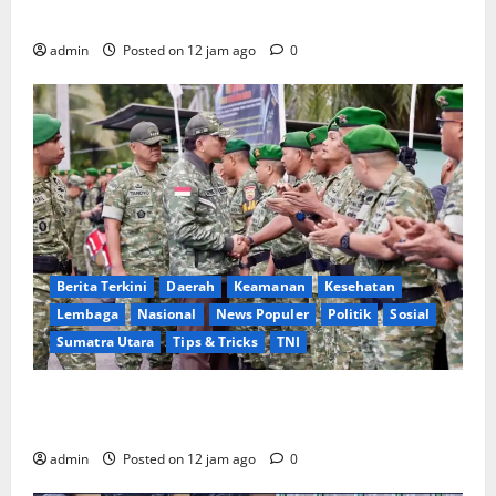
Peringati 35 Tahun Pengabdian
admin
Posted on 12 jam ago
0
Berita Terkini
Daerah
Keamanan
Kesehatan
Lembaga
Nasional
News Populer
Politik
Sosial
Sumatra Utara
Tips & Tricks
TNI
Kunjungi Langkat dan Serdang Bedagai, Wapang TNI
& Menhan Cek Kesiapan Personel Yonif TP
admin
Posted on 12 jam ago
0