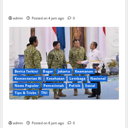
Mendagri Lantik Pejabat Eselon dan Fungsional
Kemendagri, Tekankan Pentingnya Sinergi Antar-ASN
admin
Posted on 4 jam ago
0
Berita Terkini
Bogor
Jakarta
Keamanan
Kementerian RI
Kesehatan
Lembaga
Nasional
News Populer
Pemerintah
Politik
Sosial
Tips & Tricks
TNI
Sinergi Pemerintah dan TNI: Jajaran Pimpinan
Militer Laporkan Program Strategis di Istana
admin
Posted on 8 jam ago
0