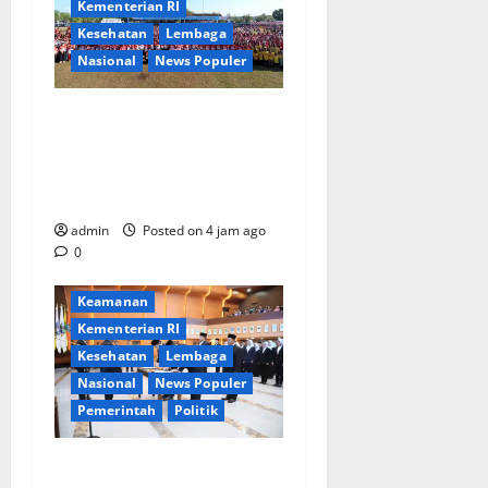
Kementerian RI
Kesehatan
Lembaga
Nasional
News Populer
Tri Tito Karnavian Dorong
Pelajar Biak Kenali Potensi
Bahari dan Wawasan
Kebangsaan
admin
Posted on 4 jam ago
0
Berita Terkini
Jakarta
Keamanan
Kementerian RI
Kesehatan
Lembaga
Nasional
News Populer
Pemerintah
Politik
Mendagri Lantik Pejabat