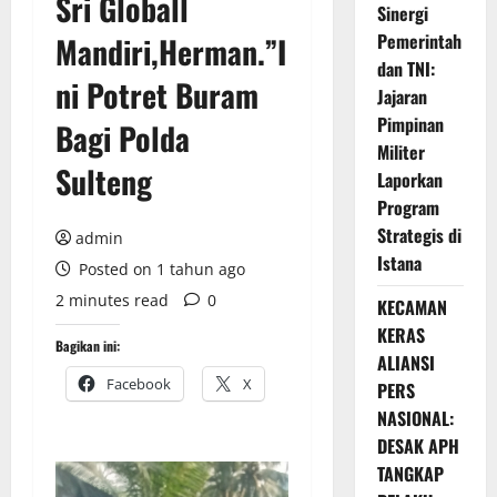
Sri Globall
Sinergi
Pemerintah
Mandiri,Herman.”I
dan TNI:
ni Potret Buram
Jajaran
Pimpinan
Bagi Polda
Militer
Sulteng
Laporkan
Program
Strategis di
admin
Istana
Posted on 1 tahun ago
2 minutes read
0
KECAMAN
KERAS
Bagikan ini:
ALIANSI
Facebook
X
PERS
NASIONAL:
DESAK APH
TANGKAP