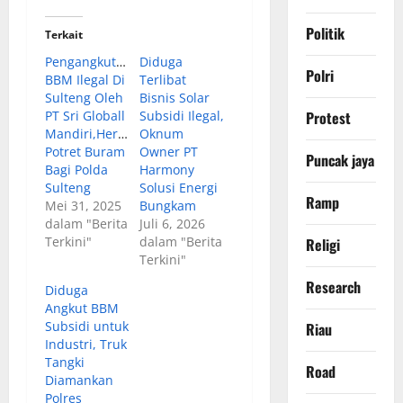
Politik
Terkait
Pengangkutan
Diduga
Polri
BBM Ilegal Di
Terlibat
Sulteng Oleh
Bisnis Solar
Protest
PT Sri Globall
Subsidi Ilegal,
Mandiri,Herman.”Ini
Oknum
Potret Buram
Owner PT
Puncak jaya
Bagi Polda
Harmony
Sulteng
Solusi Energi
Ramp
Mei 31, 2025
Bungkam
dalam "Berita
Juli 6, 2026
Terkini"
dalam "Berita
Religi
Terkini"
Research
Diduga
Angkut BBM
Subsidi untuk
Riau
Industri, Truk
Tangki
Road
Diamankan
Polres