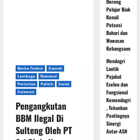
Dorong
Pelajar Biak
Kenali
Potensi
Bahari dan
Wawasan
Kebangsaan
Mendagri
Lantik
Berita Terkini
Daerah
Pejabat
Lembaga
Nasional
Eselon dan
Peristiwa
Politik
Sosial
Fungsional
Sulawesi
Kemendagri
Pengangkutan
, Tekankan
BBM Ilegal Di
Pentingnya
Sinergi
Sulteng Oleh PT
Antar-ASN