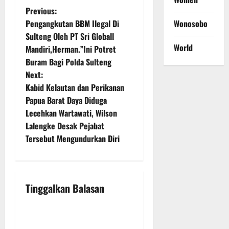
P
Previous:
Wonosobo
Pengangkutan BBM Ilegal Di
o
Sulteng Oleh PT Sri Globall
World
Mandiri,Herman.”Ini Potret
s
Buram Bagi Polda Sulteng
t
Next:
Kabid Kelautan dan Perikanan
n
Papua Barat Daya Diduga
Lecehkan Wartawati, Wilson
a
Lalengke Desak Pejabat
v
Tersebut Mengundurkan Diri
i
g
Tinggalkan Balasan
a