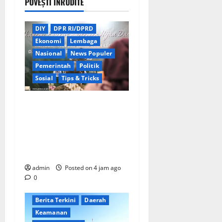
POVEȘTI ÎNRUDITE
Berita Terkini
Daerah
DIY
DPR RI/DPRD
Ekonomi
Lembaga
Nasional
News Populer
Pemerintah
Politik
Sosial
Tips & Tricks
Wamendagri Bima Arya
Dorong Legislator Daerah
Perkuat Kepemimpinan
untuk Pembangunan
Berkeadilan Ekologis
admin
Posted on 4 jam ago
0
Berita Terkini
Daerah
Keamanan