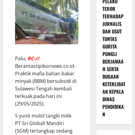
PELAKU
TEROR
TERHADAP
JURNALIS
DAN USUT
TUNTAS
GURITA
PUNGLI
Palu,
RC-//
BERJAMAA
Berantastipikornews.co.id-
H SERTA
Praktik mafia bahan bakar
DUGAAN
minyak (BBM) bersubsidi di
KETERLIBAT
Sulawesi Tengah kembali
AN KEPALA
terkuak.pada hari ini
DINAS
(29/05/2025).
PENDIDIKA
N
5 yunit mobil tangki milik
PT Sri Globall Mandiri
(SGM) tertangkap sedang