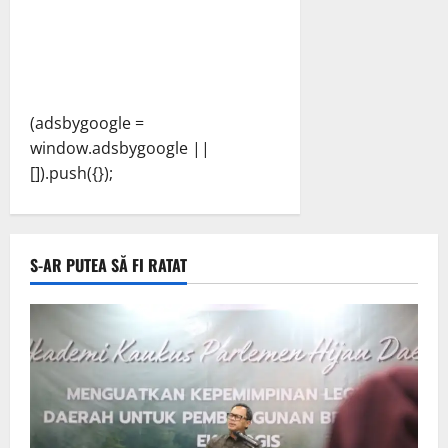
(adsbygoogle =
window.adsbygoogle ||
[]).push({});
S-AR PUTEA SĂ FI RATAT