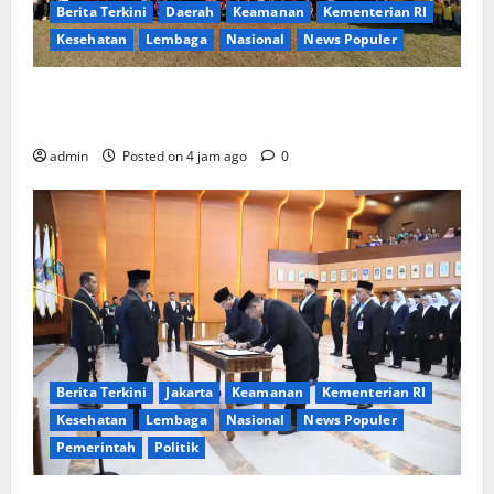
Berita Terkini
Daerah
Keamanan
Kementerian RI
Kesehatan
Lembaga
Nasional
News Populer
Tri Tito Karnavian Dorong Pelajar Biak Kenali
Potensi Bahari dan Wawasan Kebangsaan
admin
Posted on 4 jam ago
0
Berita Terkini
Jakarta
Keamanan
Kementerian RI
Kesehatan
Lembaga
Nasional
News Populer
Pemerintah
Politik