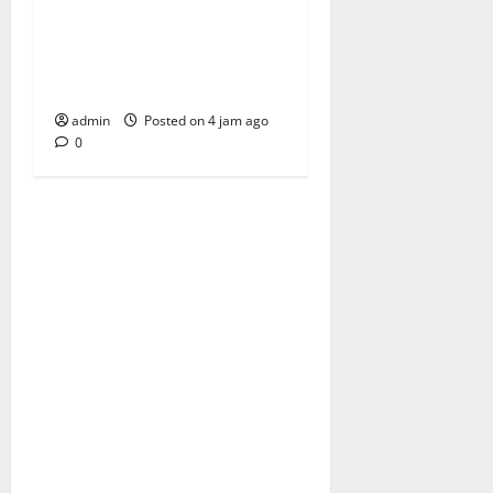
Eselon dan Fungsional
Kemendagri, Tekankan
Pentingnya Sinergi Antar-
ASN
admin
Posted on 4 jam ago
0