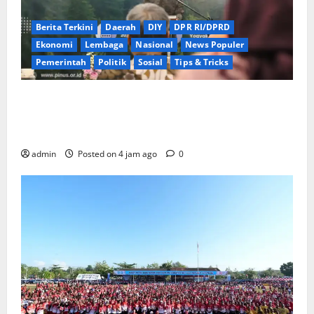
Berita Terkini
Daerah
DIY
DPR RI/DPRD
Ekonomi
Lembaga
Nasional
News Populer
Pemerintah
Politik
Sosial
Tips & Tricks
Wamendagri Bima Arya Dorong Legislator Daerah
Perkuat Kepemimpinan untuk Pembangunan
Berkeadilan Ekologis
admin
Posted on 4 jam ago
0