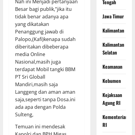
Nah ini Menjadi pertanyaan
Tengah
Besar bagi publik,”jika itu
Jawa Timur
tidak benar adanya apa
yang dikatakan
Kalimantan
Penanggung jawab di
Palopo,(Kafi)kenapa sudah
Kalimantan
diberitakan dibeberapa
Selatan
media Online
Nasional,masih juga
Keamanan
terdapat Mobil tangki BBM
PT Sri Globall
Kebumen
Mandiri,masih saja
Langgeng dan aman aman
Kejaksaan
saja,seperti tanpa Dosa.ini
Agung RI
ada apa dengan Polda
Sulteng,
Kementerian
RI
Temuan ini mendesak
Kapolri dan BPH Migas