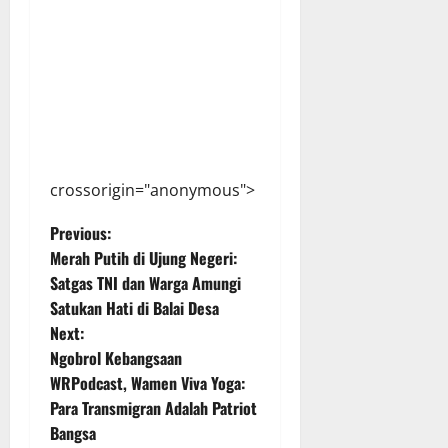
crossorigin="anonymous">
P
Previous:
Merah Putih di Ujung Negeri:
o
Satgas TNI dan Warga Amungi
Satukan Hati di Balai Desa
s
Next:
t
Ngobrol Kebangsaan
WRPodcast, Wamen Viva Yoga:
n
Para Transmigran Adalah Patriot
Bangsa