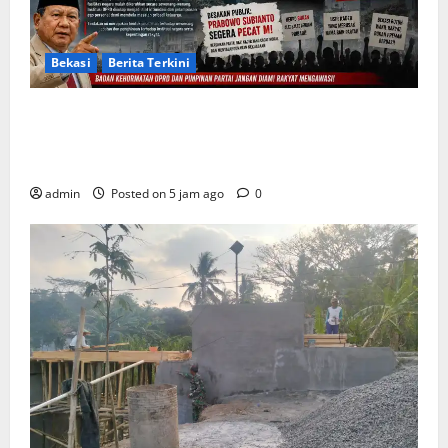
Bekasi
Berita Terkini
Arogansi Kekuasaan DPRD Bekasi, Prabowo
Subianto Selaku Ketua Umum Partai Gerindra
Didesak Pecat Anggota Dewan M
admin
Posted on 5 jam ago
0