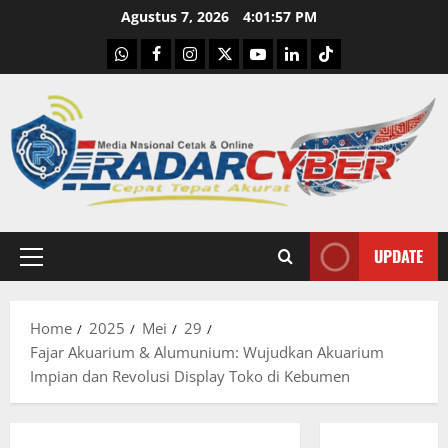
Skip
Agustus 7, 2026
4:01:58 PM
to
WhatsApp
Facebook
Instagram
X
Youtube
linkedin
Tiktok
content
UPDATE
Primary
Menu
Home
2025
Mei
29
Fajar Akuarium & Alumunium: Wujudkan Akuarium
Impian dan Revolusi Display Toko di Kebumen