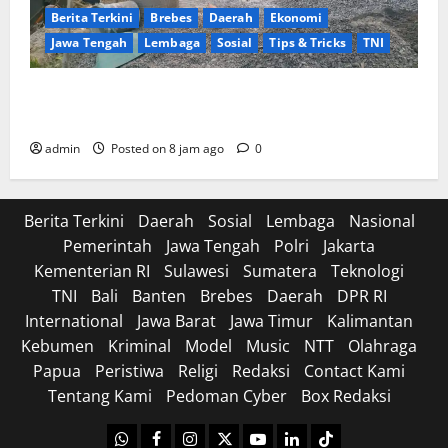
Berita Terkini
Brebes
Daerah
Ekonomi
Jawa Tengah
Lembaga
Sosial
Tips & Tricks
TNI
Ikhlas Tanpa Pamrih, Sertu Maryono Turun Tangan
Bantu Warga Kedungoleng Bangun Akses Vital Desa
admin
Posted on 8 jam ago
0
Berita Terkini
Daerah
Sosial
Lembaga
Nasional
Pemerintah
Jawa Tengah
Polri
Jakarta
Kementerian RI
Sulawesi
Sumatera
Teknologi
TNI
Bali
Banten
Brebes
Daerah
DPR RI
International
Jawa Barat
Jawa Timur
Kalimantan
Kebumen
Kriminal
Model
Music
NTT
Olahraga
Papua
Peristiwa
Religi
Redaksi
Contact Kami
Tentang Kami
Pedoman Cyber
Box Redaksi
WhatsApp
Facebook
Instagram
X
Youtube
linkedin
Tiktok