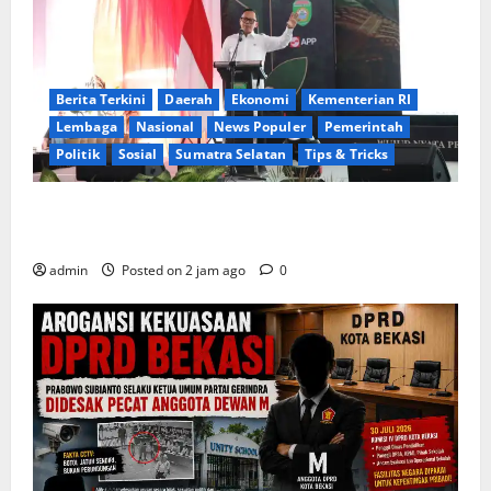
Berita Terkini
Daerah
Ekonomi
Kementerian RI
Lembaga
Nasional
News Populer
Pemerintah
Politik
Sosial
Sumatra Selatan
Tips & Tricks
Wamendagri Bima Arya: Penghijauan di Daerah
Harus Berorientasi Aksi Permanen
admin
Posted on 2 jam ago
0