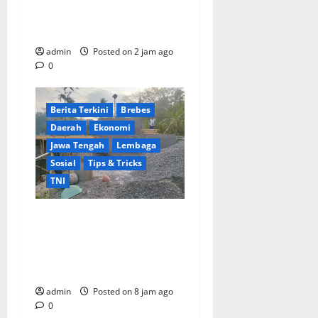
Harus Berorientasi Aksi
Permanen
admin
Posted on 2 jam ago
0
Berita Terkini
Brebes
Daerah
Ekonomi
Jawa Tengah
Lembaga
Sosial
Tips & Tricks
TNI
Ikhlas Tanpa Pamrih, Sertu
Maryono Turun Tangan
Bantu Warga Kedungoleng
Bangun Akses Vital Desa
admin
Posted on 8 jam ago
0