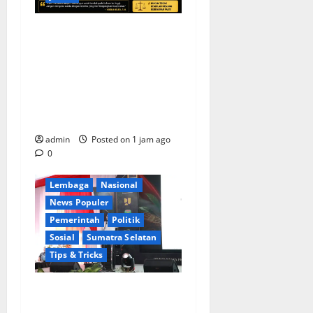
KELALAIAN HUKUM PEMKAB
SAROLANGUN: SK DIREKTUR
PERUMDA TSB DINYATAKAN
CACAT TOTAL, PENGACARA
SENIOR KULITI OPINI KUASA
HUKUM BUPATI
Berita Terkini
Daerah
admin
Posted on 1 jam ago
Ekonomi
0
Kementerian RI
Lembaga
Nasional
News Populer
Pemerintah
Politik
Sosial
Sumatra Selatan
Tips & Tricks
Wamendagri Bima Arya:
Penghijauan di Daerah