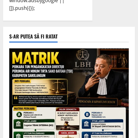
window.adsbygoogle ||
[]).push({});
S-AR PUTEA SĂ FI RATAT