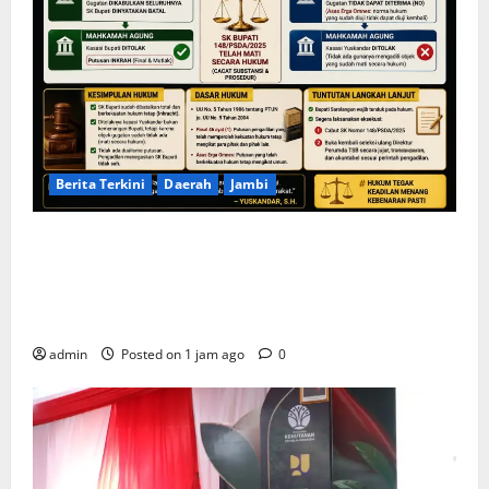
Berita Terkini
Daerah
Jambi
KELALAIAN HUKUM PEMKAB SAROLANGUN: SK
DIREKTUR PERUMDA TSB DINYATAKAN CACAT TOTAL,
PENGACARA SENIOR KULITI OPINI KUASA HUKUM
BUPATI
admin
Posted on 1 jam ago
0