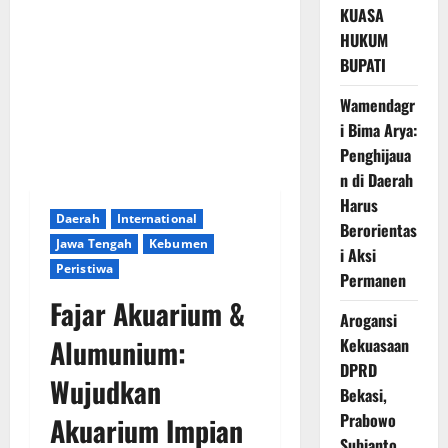
KUASA
HUKUM
BUPATI
Wamendagr
i Bima Arya:
Penghijaua
n di Daerah
Harus
Daerah
International
Berorientas
Jawa Tengah
Kebumen
i Aksi
Peristiwa
Permanen
Fajar Akuarium &
Arogansi
Alumunium:
Kekuasaan
DPRD
Wujudkan
Bekasi,
Prabowo
Akuarium Impian
Subianto