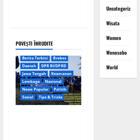
Uncategorized
Wisata
Women
POVEȘTI ÎNRUDITE
Wonosobo
Berita Terkini
Brebes
Daerah
DPR RI/DPRD
World
Jawa Tengah
Keamanan
Lembaga
Nasional
News Populer
Politik
Sosial
Tips & Tricks
Rayakan HUT ke-25 Partai
Demokrat Tanpa Pesta
Mewah, DPC Brebes Gelar
Pengobatan Gratis hingga