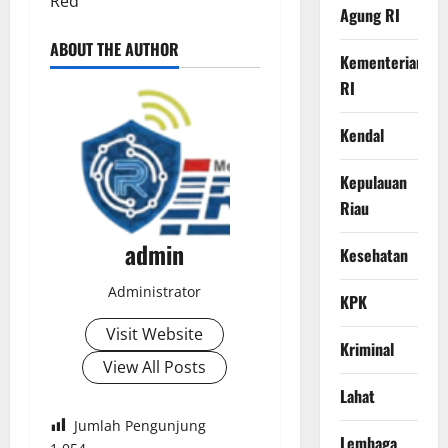
Red
Agung RI
ABOUT THE AUTHOR
Kementerian
RI
Kendal
Kepulauan
Riau
admin
Kesehatan
Administrator
KPK
Visit Website
Kriminal
View All Posts
Lahat
Jumlah Pengunjung
Lembaga