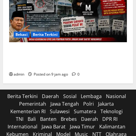
Bekasi
Berita Terkini
Arogansi Kekuasaan DPRD Bekasi, Prabowo
Subianto Selaku Ketua Umum Partai Gerindra
Didesak Pecat Anggota Dewan M
admin
Posted on 9 jam ago
0
Berita Terkini
Daerah
Sosial
Lembaga
Nasional
Pemerintah
Jawa Tengah
Polri
Jakarta
Kementerian RI
Sulawesi
Sumatera
Teknologi
TNI
Bali
Banten
Brebes
Daerah
DPR RI
International
Jawa Barat
Jawa Timur
Kalimantan
Kebumen
Kriminal
Model
Music
NTT
Olahraga