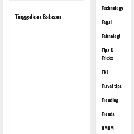
i
Technology
Tinggalkan Balasan
g
Tegal
a
Teknologi
t
Tips &
i
Tricks
o
TNI
n
Travel tips
Trending
Trends
UMKM