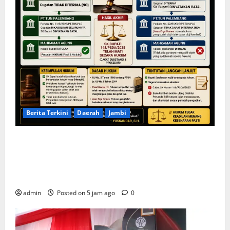
Berita Terkini
Daerah
Jambi
KELALAIAN HUKUM PEMKAB SAROLANGUN: SK
DIREKTUR PERUMDA TSB DINYATAKAN CACAT TOTAL,
PENGACARA SENIOR KULITI OPINI KUASA HUKUM
BUPATI
admin
Posted on 5 jam ago
0