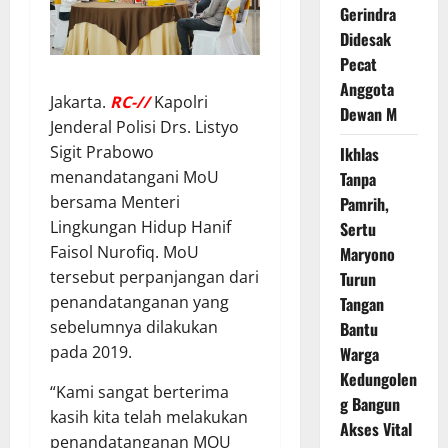
Gerindra
Didesak
Pecat
Anggota
Jakarta.
RC-//
Kapolri
Dewan M
Jenderal Polisi Drs. Listyo
Sigit Prabowo
Ikhlas
menandatangani MoU
Tanpa
bersama Menteri
Pamrih,
Lingkungan Hidup Hanif
Sertu
Faisol Nurofiq. MoU
Maryono
tersebut perpanjangan dari
Turun
penandatanganan yang
Tangan
sebelumnya dilakukan
Bantu
pada 2019.
Warga
Kedungolen
“Kami sangat berterima
g Bangun
kasih kita telah melakukan
Akses Vital
penandatanganan MOU