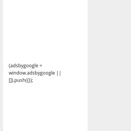
(adsbygoogle =
window.adsbygoogle ||
[]).push({});