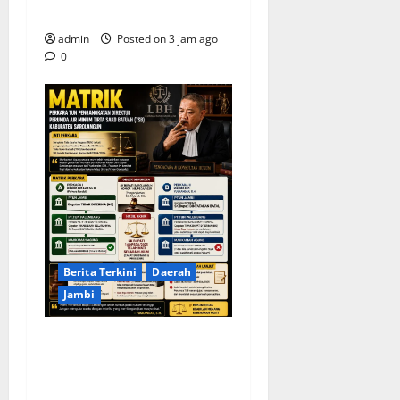
Bersih Pantai
admin
Posted on 3 jam ago
0
Berita Terkini
Daerah
Jambi
KELALAIAN HUKUM PEMKAB
SAROLANGUN: SK DIREKTUR
PERUMDA TSB DINYATAKAN