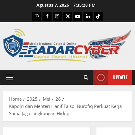
Skip
Agustus 7, 2026
7:35:29 PM
to
WhatsApp
Facebook
Instagram
X
Youtube
linkedin
Tiktok
content
UPDATE
Primary
Menu
Home
2025
Mei
28
Kapolri dan Menteri Hanif Faisol Nurofiq Perkuat Kerja
Sama Jaga Lingkungan Hidup