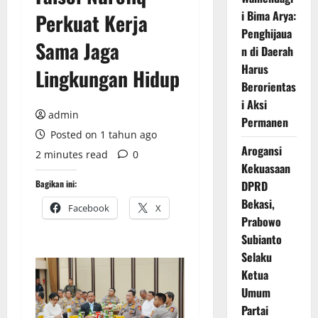
i Bima Arya:
Perkuat Kerja
Penghijaua
Sama Jaga
n di Daerah
Harus
Lingkungan Hidup
Berorientas
i Aksi
admin
Permanen
Posted on 1 tahun ago
Arogansi
2 minutes read
0
Kekuasaan
Bagikan ini:
DPRD
Bekasi,
Facebook
X
Prabowo
Subianto
Selaku
Ketua
Umum
Partai