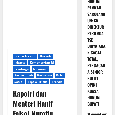
HUKUM
PEMKAB
SAROLANG
UN: SK
DIREKTUR
PERUMDA
TSB
DINYATAKA
N CACAT
Berita Terkini
Daerah
TOTAL,
Jakarta
Kementerian RI
PENGACAR
Lembaga
Nasional
A SENIOR
Pemerintah
Peristiwa
Polri
KULITI
Sosial
Tips & Tricks
Trends
OPINI
Kapolri dan
KUASA
HUKUM
Menteri Hanif
BUPATI
Faisol Nurofiq
Wamendagr