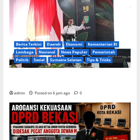
Berita Terkini
Daerah
Ekonomi
Kementerian RI
Lembaga
Nasional
News Populer
Pemerintah
Politik
Sosial
Sumatra Selatan
Tips & Tricks
Wamendagri Bima Arya: Penghijauan di Daerah
Harus Berorientasi Aksi Permanen
admin
Posted on 6 jam ago
0