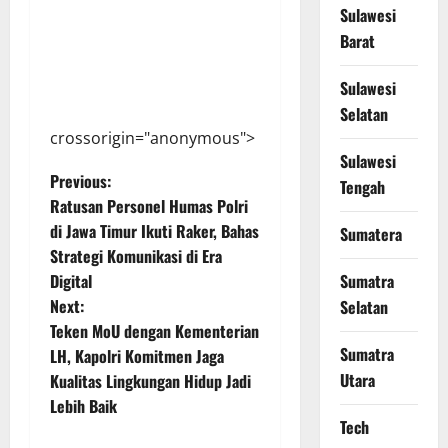
Sulawesi
Barat
Sulawesi
Selatan
crossorigin="anonymous">
Sulawesi
P
Previous:
Tengah
Ratusan Personel Humas Polri
o
di Jawa Timur Ikuti Raker, Bahas
Sumatera
Strategi Komunikasi di Era
s
Sumatra
Digital
t
Next:
Selatan
Teken MoU dengan Kementerian
n
Sumatra
LH, Kapolri Komitmen Jaga
Utara
Kualitas Lingkungan Hidup Jadi
a
Lebih Baik
Tech
v