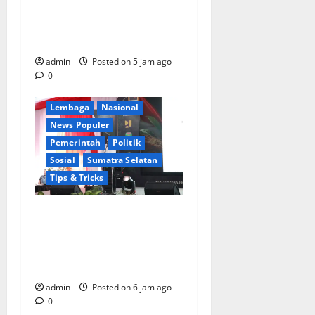
CACAT TOTAL, PENGACARA
SENIOR KULITI OPINI KUASA
HUKUM BUPATI
Berita Terkini
Daerah
admin
Posted on 5 jam ago
Ekonomi
0
Kementerian RI
Lembaga
Nasional
News Populer
Pemerintah
Politik
Sosial
Sumatra Selatan
Tips & Tricks
Wamendagri Bima Arya:
Penghijauan di Daerah
Harus Berorientasi Aksi
Permanen
admin
Posted on 6 jam ago
0