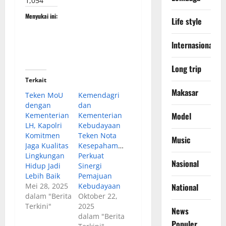
1,054
Menyukai ini:
Life style
lnternasional
Long trip
Terkait
Makasar
Teken MoU
Kemendagri
dengan
dan
Model
Kementerian
Kementerian
LH, Kapolri
Kebudayaan
Komitmen
Teken Nota
Music
Jaga Kualitas
Kesepahaman
Lingkungan
Perkuat
Nasional
Hidup Jadi
Sinergi
Lebih Baik
Pemajuan
National
Mei 28, 2025
Kebudayaan
dalam "Berita
Oktober 22,
Terkini"
2025
News
dalam "Berita
Populer