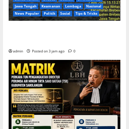
Jawa Tengah
Keamanan
Lembaga
Nasional
News Populer
Politik
Sosial
Tips & Tricks
Rayakan HUT ke-25 Partai Demokrat Tanpa Pesta
Mewah, DPC Brebes Gelar Pengobatan Gratis hingga
Bersih Pantai
admin
Posted on 3 jam ago
0