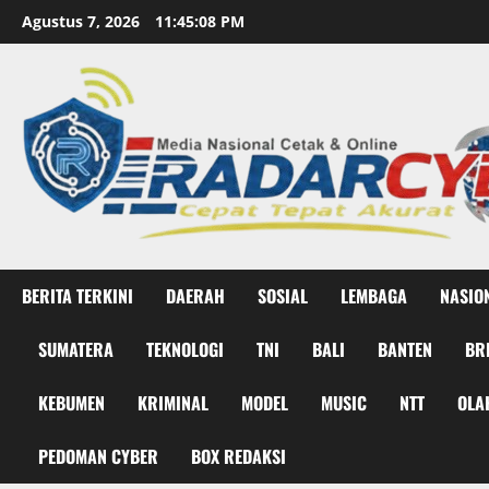
Skip
Agustus 7, 2026
11:45:09 PM
to
content
BERITA TERKINI
DAERAH
SOSIAL
LEMBAGA
NASIO
SUMATERA
TEKNOLOGI
TNI
BALI
BANTEN
BR
KEBUMEN
KRIMINAL
MODEL
MUSIC
NTT
OLA
PEDOMAN CYBER
BOX REDAKSI