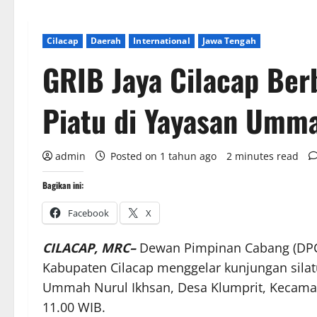
Cilacap
Daerah
International
Jawa Tengah
GRIB Jaya Cilacap Ber
Piatu di Yayasan Umma
admin
Posted on 1 tahun ago
2 minutes read
Bagikan ini:
Facebook
X
CILACAP, MRC–
Dewan Pimpinan Cabang (DPC)
Kabupaten Cilacap menggelar kunjungan silat
Ummah Nurul Ikhsan, Desa Klumprit, Kecama
11.00 WIB.