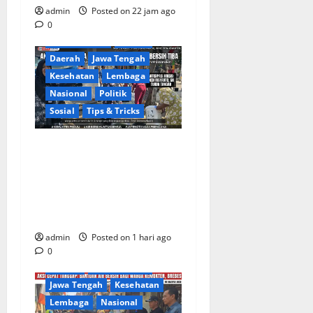
admin
Posted on 22 jam ago
0
Berita Terkini
Brebes
Daerah
Jawa Tengah
Kesehatan
Lembaga
Nasional
Politik
Sosial
Tips & Tricks
Warga Gang Paradis RW 02
Desa Kemukten Sambut
Antusias Aksi Sosial
Bantuan Air Bersih Bersama
Dedi Risyanto, S.H.
admin
Posted on 1 hari ago
Berita Terkini
Brebes
0
Daerah
DPR RI/DPRD
Jawa Tengah
Kesehatan
Lembaga
Nasional