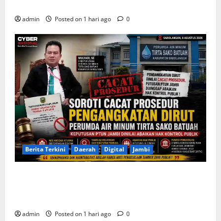
Bersih dari H. Hadi Susanto dan Dedi Risyanto
admin
Posted on 1 hari ago
0
Berita Terkini
Daerah
Digital
Jambi
Soroti Cacat Prosedur Pengangkatan Dirut Perumda
Air Minum Tirta Sako Batuah, Keputusan PTUN Jambi
Dinilai Abaikan Hak Kontrol Publik
admin
Posted on 1 hari ago
0