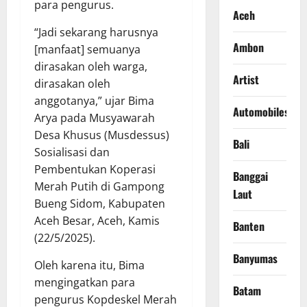
para pengurus.
Aceh
“Jadi sekarang harusnya
Ambon
[manfaat] semuanya
dirasakan oleh warga,
Artist
dirasakan oleh
anggotanya,” ujar Bima
Automobiles
Arya pada Musyawarah
Desa Khusus (Musdessus)
Bali
Sosialisasi dan
Pembentukan Koperasi
Banggai
Merah Putih di Gampong
Laut
Bueng Sidom, Kabupaten
Aceh Besar, Aceh, Kamis
Banten
(22/5/2025).
Banyumas
Oleh karena itu, Bima
mengingatkan para
Batam
pengurus Kopdeskel Merah