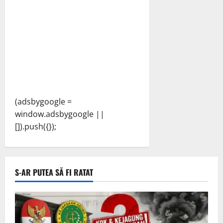
(adsbygoogle =
window.adsbygoogle ||
[]).push({});
S-AR PUTEA SĂ FI RATAT