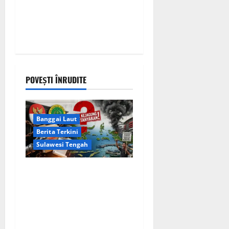
POVEȘTI ÎNRUDITE
Banggai Laut
Berita Terkini
Sulawesi Tengah
Apakah Negara Kalah oleh
Kekuasaan di Banggai Laut
atau Ada ‘Tangan Baja’ yang
Membentengi Laporan
Korupsi?