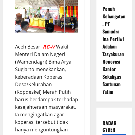
Penuh
Kehangatan
, PT
Samudra
Ina Pertiwi
Adakan
Aceh Besar,
RC-//
Wakil
Tasyakuran
Menteri Dalam Negeri
Renovasi
(Wamendagri) Bima Arya
Kantor
Sugiarto menekankan,
Sekaligus
keberadaan Koperasi
Santunan
Desa/Kelurahan
Yatim
(Kopdeskel) Merah Putih
harus berdampak terhadap
kesejahteraan masyarakat.
Ia mengingatkan agar
koperasi tersebut tidak
RADAR
CYBER
hanya menguntungkan