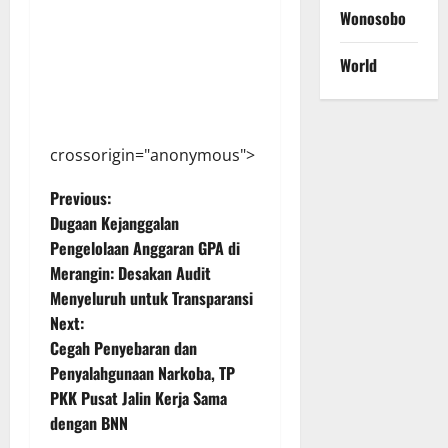
Wonosobo
World
crossorigin="anonymous">
P
Previous:
Dugaan Kejanggalan
o
Pengelolaan Anggaran GPA di
Merangin: Desakan Audit
s
Menyeluruh untuk Transparansi
t
Next:
Cegah Penyebaran dan
n
Penyalahgunaan Narkoba, TP
PKK Pusat Jalin Kerja Sama
a
dengan BNN