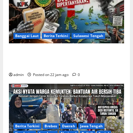
Banggai Laut
Berita Terkini
Sulawesi Tengah
Apakah Negara Kalah oleh Kekuasaan di Banggai
Laut atau Ada ‘Tangan Baja’ yang Membentengi
Laporan Korupsi?
admin
Posted on 22 jam ago
0
Berita Terkini
Brebes
Daerah
Jawa Tengah