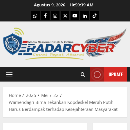
Skip
Agustus 9, 2026
10:59:40 AM
to
WhatsApp
Facebook
Instagram
X
Youtube
linkedin
Tiktok
content
UPDATE
Primary
Menu
Home
2025
Mei
22
Wamendagri Bima Tekankan Kopdeskel Merah Putih
Harus Berdampak terhadap Kesejahteraan Masyarakat