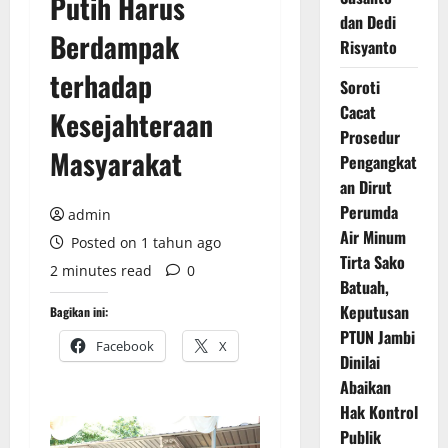
Putih Harus
dan Dedi
Berdampak
Risyanto
terhadap
Soroti
Cacat
Kesejahteraan
Prosedur
Masyarakat
Pengangkat
an Dirut
Perumda
admin
Air Minum
Posted on 1 tahun ago
Tirta Sako
2 minutes read
0
Batuah,
Keputusan
Bagikan ini:
PTUN Jambi
Facebook
X
Dinilai
Abaikan
Hak Kontrol
Publik