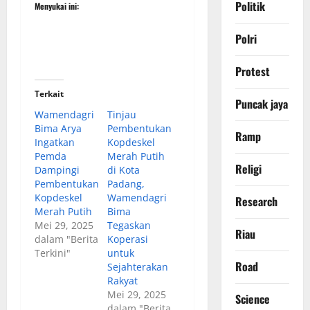
Politik
Menyukai ini:
Polri
Protest
Terkait
Puncak jaya
Wamendagri
Tinjau
Bima Arya
Pembentukan
Ramp
Ingatkan
Kopdeskel
Pemda
Merah Putih
Religi
Dampingi
di Kota
Pembentukan
Padang,
Kopdeskel
Wamendagri
Research
Merah Putih
Bima
Mei 29, 2025
Tegaskan
Riau
dalam "Berita
Koperasi
Terkini"
untuk
Road
Sejahterakan
Rakyat
Mei 29, 2025
Science
dalam "Berita