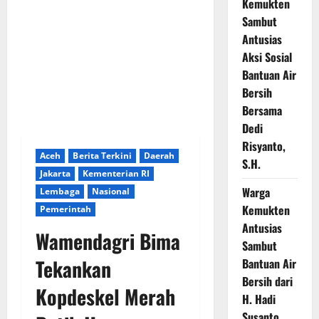
Kemukten
Sambut
Antusias
Aksi Sosial
Bantuan Air
Bersih
Bersama
Dedi
Risyanto,
Aceh
Berita Terkini
Daerah
S.H.
Jakarta
Kementerian RI
Warga
Lembaga
Nasional
Kemukten
Pemerintah
Antusias
Wamendagri Bima
Sambut
Tekankan
Bantuan Air
Bersih dari
Kopdeskel Merah
H. Hadi
Susanto