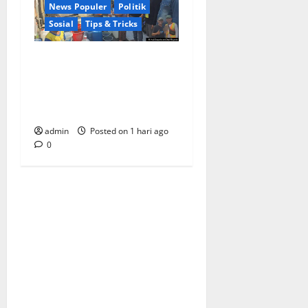
News Populer
Politik
Sosial
Tips & Tricks
Warga Kemukten Antusias
Sambut Bantuan Air Bersih
dari H. Hadi Susanto dan
Dedi Risyanto
admin
Posted on 1 hari ago
0