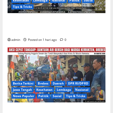
Kesehatan
Lembaga
Nasional
Politik
Sosial
Tips & Tricks
Warga Gang Paradis RW 02 Desa Kemukten Sambut
Antusias Aksi Sosial Bantuan Air Bersih Bersama
Dedi Risyanto, S.H.
admin
Posted on 1 hari ago
0
Berita Terkini
Brebes
Daerah
DPR RI/DPRD
Jawa Tengah
Kesehatan
Lembaga
Nasional
News Populer
Politik
Sosial
Tips & Tricks
Warga Kemukten Antusias Sambut Bantuan Air