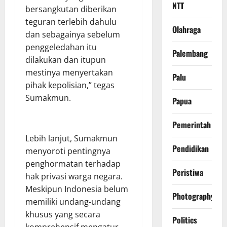
NTT
bersangkutan diberikan
teguran terlebih dahulu
Olahraga
dan sebagainya sebelum
penggeledahan itu
Palembang
dilakukan dan itupun
mestinya menyertakan
Palu
pihak kepolisian,” tegas
Sumakmun.
Papua
Pemerintah
Lebih lanjut, Sumakmun
Pendidikan
menyoroti pentingnya
penghormatan terhadap
Peristiwa
hak privasi warga negara.
Meskipun Indonesia belum
Photography
memiliki undang-undang
khusus yang secara
Politics
komprehensif mengatur