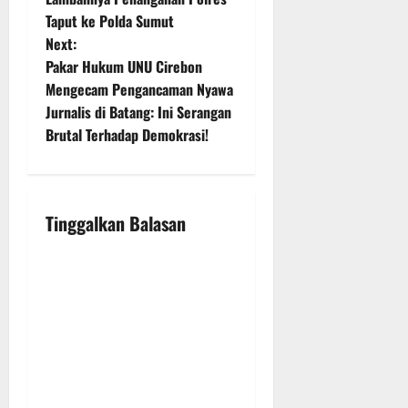
s
Taput ke Polda Sumut
t
Next:
Pakar Hukum UNU Cirebon
n
Mengecam Pengancaman Nyawa
Jurnalis di Batang: Ini Serangan
a
Brutal Terhadap Demokrasi!
v
i
Tinggalkan Balasan
g
a
t
i
o