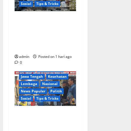
Sosial
Tips & Tricks
Warga Gang Paradis RW 02
Desa Kemukten Sambut
Antusias Aksi Sosial
Bantuan Air Bersih Bersama
Dedi Risyanto, S.H.
admin
Posted on 1 hari ago
Berita Terkini
Brebes
0
Daerah
DPR RI/DPRD
Jawa Tengah
Kesehatan
Lembaga
Nasional
News Populer
Politik
Sosial
Tips & Tricks
Warga Kemukten Antusias
Sambut Bantuan Air Bersih
dari H. Hadi Susanto dan