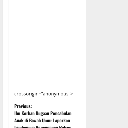
crossorigin="anonymous">
P
Previous:
Ibu Korban Dugaan Pencabulan
o
Anak di Bawah Umur Laporkan
Lambannya Penanganan Polres