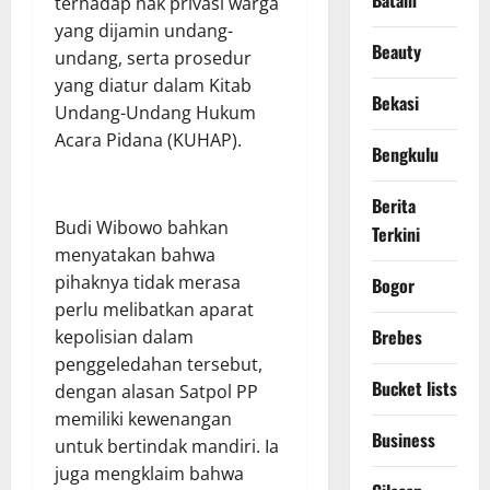
Batam
terhadap hak privasi warga
yang dijamin undang-
Beauty
undang, serta prosedur
yang diatur dalam Kitab
Bekasi
Undang-Undang Hukum
Acara Pidana (KUHAP).
Bengkulu
Berita
Budi Wibowo bahkan
Terkini
menyatakan bahwa
pihaknya tidak merasa
Bogor
perlu melibatkan aparat
Brebes
kepolisian dalam
penggeledahan tersebut,
Bucket lists
dengan alasan Satpol PP
memiliki kewenangan
Business
untuk bertindak mandiri. Ia
juga mengklaim bahwa