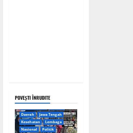
n
POVEȘTI ÎNRUDITE
Berita Terkini
Brebes
Daerah
Jawa Tengah
Kesehatan
Lembaga
Nasional
Politik