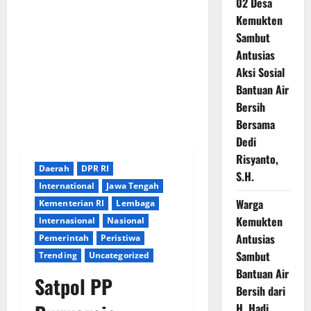
02 Desa
Kemukten
Sambut
Antusias
Aksi Sosial
Bantuan Air
Bersih
Bersama
Dedi
Risyanto,
Daerah
DPR RI
S.H.
International
Jawa Tengah
Warga
Kementerian RI
Lembaga
Kemukten
lnternasional
Nasional
Antusias
Pemerintah
Peristiwa
Sambut
Trending
Uncategorized
Bantuan Air
Satpol PP
Bersih dari
H. Hadi