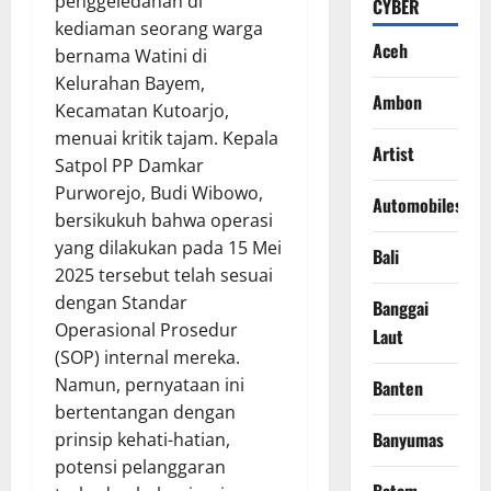
penggeledahan di
CYBER
kediaman seorang warga
Aceh
bernama Watini di
Kelurahan Bayem,
Ambon
Kecamatan Kutoarjo,
menuai kritik tajam. Kepala
Artist
Satpol PP Damkar
Purworejo, Budi Wibowo,
Automobiles
bersikukuh bahwa operasi
yang dilakukan pada 15 Mei
Bali
2025 tersebut telah sesuai
dengan Standar
Banggai
Operasional Prosedur
Laut
(SOP) internal mereka.
Namun, pernyataan ini
Banten
bertentangan dengan
Banyumas
prinsip kehati-hatian,
potensi pelanggaran