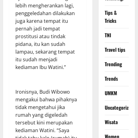
lebih mengherankan lagi,
Tips &
penggeledahan dilakukan
Tricks
juga karena tempat itu
pernah jadi tempat
TNI
prostitusi atau tindak
pidana, itu kan sudah
Travel tips
lampau, sekarang tempat
itu sudah menjadi
Trending
kediaman Ibu Watini.”
Trends
Ironisnya, Budi Wibowo
UMKM
mengakui bahwa pihaknya
tidak mengetahui jika
Uncategorized
rumah yang digeledah
Wisata
tersebut kini merupakan
kediaman Watini. “Saya
Women
tidak tahu kalo (rumah) itu