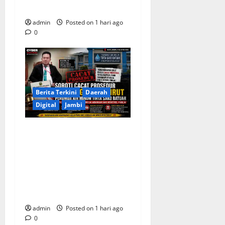
Dedi Risyanto
admin
Posted on 1 hari ago
0
Berita Terkini
Daerah
Digital
Jambi
Soroti Cacat Prosedur
Pengangkatan Dirut
Perumda Air Minum Tirta
Sako Batuah, Keputusan
PTUN Jambi Dinilai Abaikan
Hak Kontrol Publik
admin
Posted on 1 hari ago
0