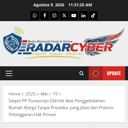
Skip
Agustus 9, 2026
11:31:26 AM
to
WhatsApp
Facebook
Instagram
X
Youtube
linkedin
Tiktok
content
UPDATE
Primary
Menu
Home
2025
Mei
19
Satpol PP Purworejo Dikritik Atas Penggeledahan
Rumah Warga Tanpa Prosedur yang Jelas dan Potensi
Pelanggaran Hak Privasi