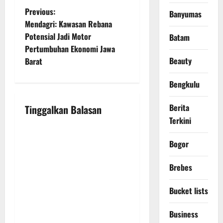
P
Previous:
Banyumas
Mendagri: Kawasan Rebana
o
Potensial Jadi Motor
Batam
Pertumbuhan Ekonomi Jawa
s
Beauty
Barat
t
Bengkulu
n
Berita
Tinggalkan Balasan
a
Terkini
v
Bogor
i
Brebes
g
Bucket lists
a
Business