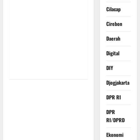
t
Cilacap
i
o
Cirebon
n
Daerah
Digital
DIY
Djogjakarta
DPR RI
DPR
RI/DPRD
Ekonomi