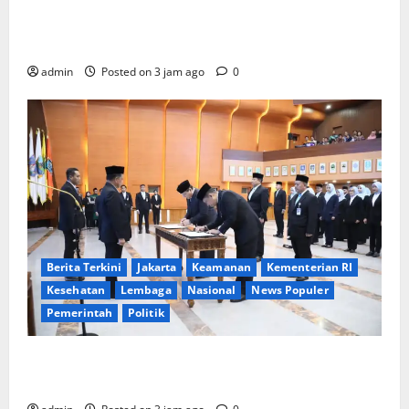
Tri Tito Karnavian Dorong Pelajar Biak Kenali
Potensi Bahari dan Wawasan Kebangsaan
admin
Posted on 3 jam ago
0
Berita Terkini
Jakarta
Keamanan
Kementerian RI
Kesehatan
Lembaga
Nasional
News Populer
Pemerintah
Politik
Mendagri Lantik Pejabat Eselon dan Fungsional
Kemendagri, Tekankan Pentingnya Sinergi Antar-ASN