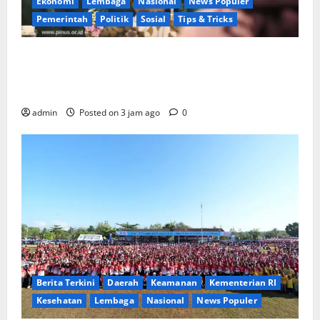
Ekonomi
Lembaga
Nasional
News Populer
Pemerintah
Politik
Sosial
Tips & Tricks
Wamendagri Bima Arya Dorong Legislator Daerah
Perkuat Kepemimpinan untuk Pembangunan
Berkeadilan Ekologis
admin
Posted on 3 jam ago
0
Berita Terkini
Daerah
Keamanan
Kementerian RI
Kesehatan
Lembaga
Nasional
News Populer