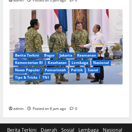
admin
Posted on 3 jam ago
0
Berita Terkini
Bogor
Jakarta
Keamanan
Kementerian RI
Kesehatan
Lembaga
Nasional
News Populer
Pemerintah
Politik
Sosial
Tips & Tricks
TNI
Sinergi Pemerintah dan TNI: Jajaran Pimpinan
Militer Laporkan Program Strategis di Istana
admin
Posted on 8 jam ago
0
Berita Terkini
Daerah
Sosial
Lembaga
Nasional