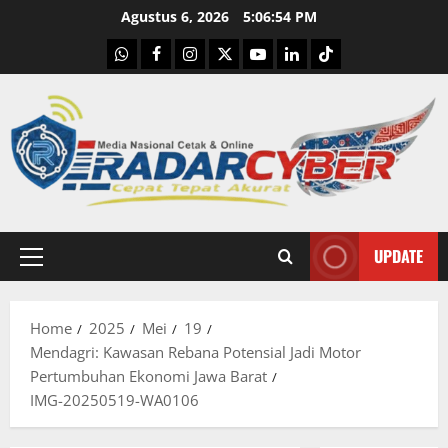
Skip
Agustus 6, 2026
5:06:55 PM
to
WhatsApp
Facebook
Instagram
X
Youtube
linkedin
Tiktok
content
UPDATE
Primary
Menu
Home
2025
Mei
19
Mendagri: Kawasan Rebana Potensial Jadi Motor
Pertumbuhan Ekonomi Jawa Barat
IMG-20250519-WA0106