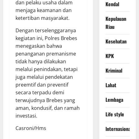
dan pelaku usaha dalam
Kendal
menjaga keamanan dan
ketertiban masyarakat.
Kepulauan
Riau
Dengan terselenggaranya
kegiatan ini, Polres Brebes
Kesehatan
menegaskan bahwa
penanganan premanisme
KPK
tidak hanya dilakukan
melalui penindakan, tetapi
Kriminal
juga melalui pendekatan
Lahat
preemtif dan preventif
secara terpadu demi
Lembaga
terwujudnya Brebes yang
aman, kondusif, dan ramah
Life style
investasi.
Casroni/Hms
lnternasional