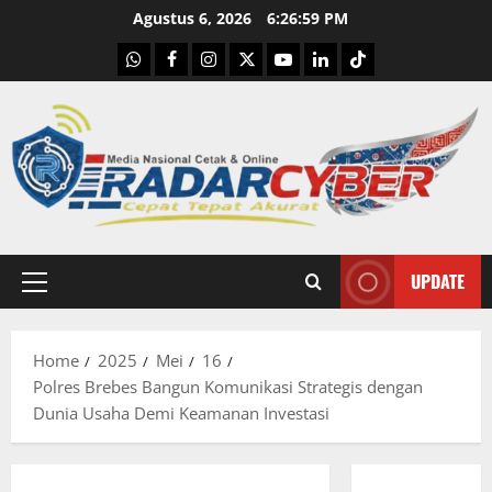
Skip
Agustus 6, 2026
6:27:00 PM
to
WhatsApp
Facebook
Instagram
X
Youtube
linkedin
Tiktok
content
UPDATE
Primary
Menu
Home
2025
Mei
16
Polres Brebes Bangun Komunikasi Strategis dengan
Dunia Usaha Demi Keamanan Investasi