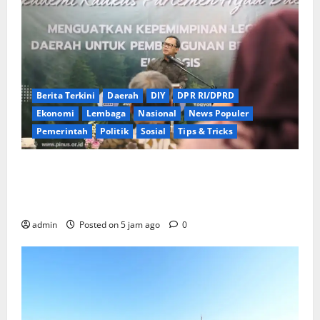
Berita Terkini
Daerah
DIY
DPR RI/DPRD
Ekonomi
Lembaga
Nasional
News Populer
Pemerintah
Politik
Sosial
Tips & Tricks
Wamendagri Bima Arya Dorong Legislator Daerah
Perkuat Kepemimpinan untuk Pembangunan
Berkeadilan Ekologis
admin
Posted on 5 jam ago
0