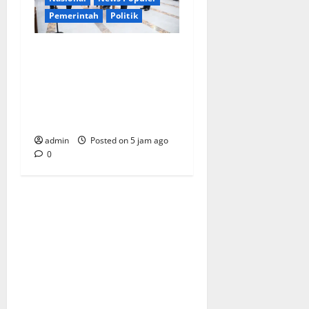
Pemerintah
Politik
Mendagri Lantik Pejabat
Eselon dan Fungsional
Kemendagri, Tekankan
Pentingnya Sinergi Antar-
ASN
admin
Posted on 5 jam ago
0