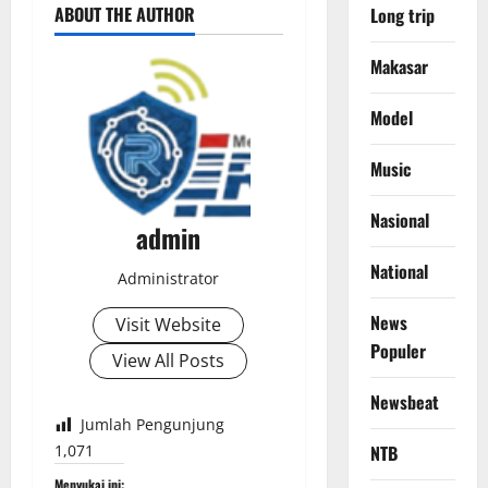
ABOUT THE AUTHOR
Long trip
Makasar
Model
Music
Nasional
admin
National
Administrator
News
Visit Website
Populer
View All Posts
Newsbeat
Jumlah Pengunjung
1,071
NTB
Menyukai ini: