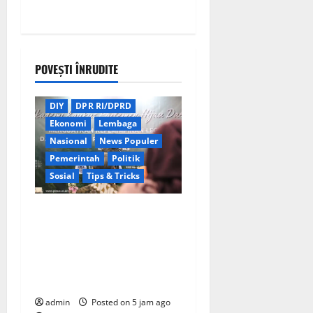
POVEȘTI ÎNRUDITE
Berita Terkini
Daerah
DIY
DPR RI/DPRD
Ekonomi
Lembaga
Nasional
News Populer
Pemerintah
Politik
Sosial
Tips & Tricks
Wamendagri Bima Arya
Dorong Legislator Daerah
Perkuat Kepemimpinan
untuk Pembangunan
Berkeadilan Ekologis
admin
Posted on 5 jam ago