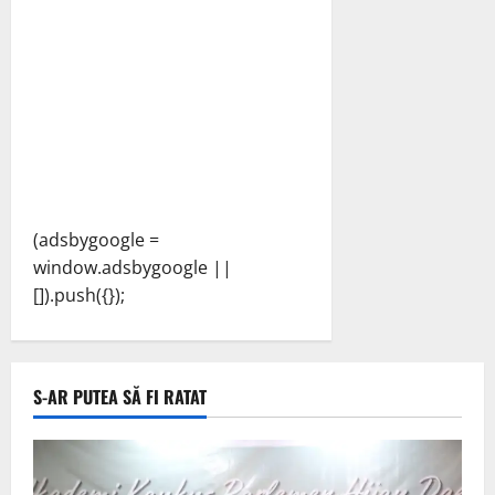
(adsbygoogle =
window.adsbygoogle ||
[]).push({});
S-AR PUTEA SĂ FI RATAT