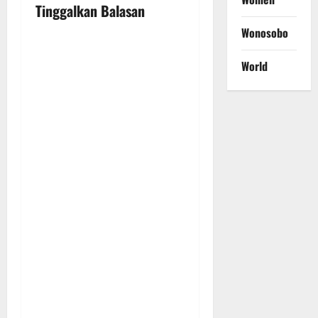
i
Tinggalkan Balasan
Wonosobo
g
a
World
t
i
o
n