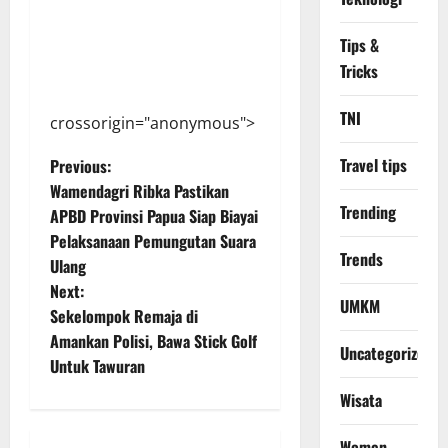
Tips &
Tricks
TNI
crossorigin="anonymous">
P
Travel tips
Previous:
Wamendagri Ribka Pastikan
o
Trending
APBD Provinsi Papua Siap Biayai
Pelaksanaan Pemungutan Suara
s
Trends
Ulang
t
Next:
UMKM
Sekelompok Remaja di
n
Amankan Polisi, Bawa Stick Golf
Uncategorized
Untuk Tawuran
a
Wisata
v
Women