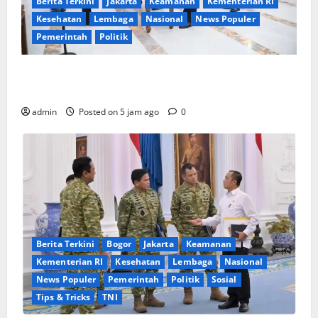
Berita Terkini
Jakarta
Keamanan
Kementerian RI
Kesehatan
Lembaga
Nasional
News Populer
Pemerintah
Politik
Mendagri Lantik Pejabat Eselon dan Fungsional
Kemendagri, Tekankan Pentingnya Sinergi Antar-ASN
admin
Posted on 5 jam ago
0
Berita Terkini
Bogor
Jakarta
Keamanan
Kementerian RI
Kesehatan
Lembaga
Nasional
News Populer
Pemerintah
Politik
Sosial
Tips & Tricks
TNI