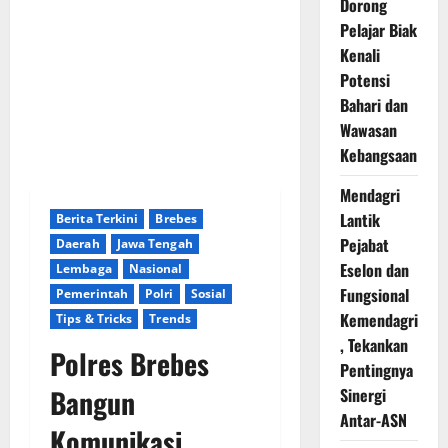
Dorong
Pelajar Biak
Kenali
Potensi
Bahari dan
Wawasan
Kebangsaan
Mendagri
Lantik
Berita Terkini
Brebes
Pejabat
Daerah
Jawa Tengah
Eselon dan
Lembaga
Nasional
Fungsional
Pemerintah
Polri
Sosial
Kemendagri
Tips & Tricks
Trends
, Tekankan
Polres Brebes
Pentingnya
Bangun
Sinergi
Antar-ASN
Komunikasi