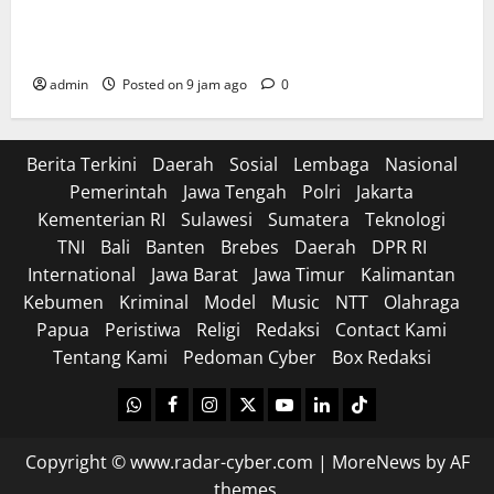
Sinergi Pemerintah dan TNI: Jajaran Pimpinan
Militer Laporkan Program Strategis di Istana
admin
Posted on 9 jam ago
0
Berita Terkini
Daerah
Sosial
Lembaga
Nasional
Pemerintah
Jawa Tengah
Polri
Jakarta
Kementerian RI
Sulawesi
Sumatera
Teknologi
TNI
Bali
Banten
Brebes
Daerah
DPR RI
International
Jawa Barat
Jawa Timur
Kalimantan
Kebumen
Kriminal
Model
Music
NTT
Olahraga
Papua
Peristiwa
Religi
Redaksi
Contact Kami
Tentang Kami
Pedoman Cyber
Box Redaksi
WhatsApp
Facebook
Instagram
X
Youtube
linkedin
Tiktok
Copyright © www.radar-cyber.com
|
MoreNews
by AF
themes.