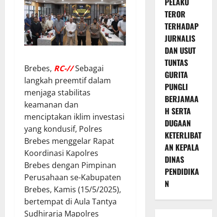
PELAKU
TEROR
TERHADAP
JURNALIS
DAN USUT
TUNTAS
Brebes,
RC-//
Sebagai
GURITA
langkah preemtif dalam
PUNGLI
menjaga stabilitas
BERJAMAA
keamanan dan
H SERTA
menciptakan iklim investasi
DUGAAN
yang kondusif, Polres
KETERLIBAT
Brebes menggelar Rapat
AN KEPALA
Koordinasi Kapolres
DINAS
Brebes dengan Pimpinan
PENDIDIKA
Perusahaan se-Kabupaten
N
Brebes, Kamis (15/5/2025),
bertempat di Aula Tantya
Sudhirarja Mapolres