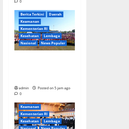
0
Berita Terkini
Daerah
Keamanan
Kementerian RI
Kesehatan
Lembaga
Nasional
News Populer
Tri Tito Karnavian Dorong
Pelajar Biak Kenali Potensi
Bahari dan Wawasan
Kebangsaan
admin
Posted on 5 jam ago
0
Berita Terkini
Jakarta
Keamanan
Kementerian RI
Kesehatan
Lembaga
Nasional
News Populer