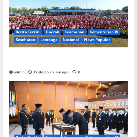
Berita Terkini
Daerah
Keamanan
Kementerian RI
Kesehatan
Lembaga
Nasional
News Populer
Tri Tito Karnavian Dorong Pelajar Biak Kenali
Potensi Bahari dan Wawasan Kebangsaan
admin
Posted on 5 jam ago
0