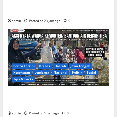
Apakah Negara Kalah oleh Kekuasaan di Banggai
Laut atau Ada ‘Tangan Baja’ yang Membentengi
Laporan Korupsi?
admin
Posted on 23 jam ago
0
Berita Terkini
Brebes
Daerah
Jawa Tengah
Kesehatan
Lembaga
Nasional
Politik
Sosial
Tips & Tricks
Warga Gang Paradis RW 02 Desa Kemukten Sambut
Antusias Aksi Sosial Bantuan Air Bersih Bersama
Dedi Risyanto, S.H.
admin
Posted on 1 hari ago
0