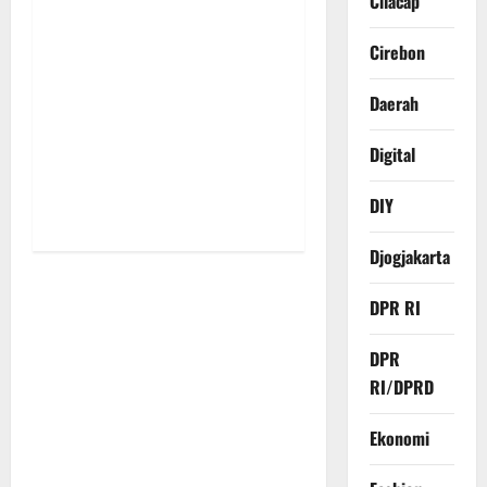
Cilacap
i
Cirebon
o
Daerah
n
Digital
DIY
Djogjakarta
DPR RI
DPR
RI/DPRD
Ekonomi