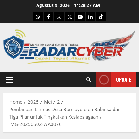
Skip
Agustus 9, 2026
11:28:27 AM
to
WhatsApp
Facebook
Instagram
X
Youtube
linkedin
Tiktok
content
UPDATE
Primary
Menu
Home
2025
Mei
2
Pembinaan Linmas Desa Bumiayu oleh Babinsa dan
Tiga Pilar untuk Tingkatkan Kesiapsiagaan
IMG-20250502-WA0076