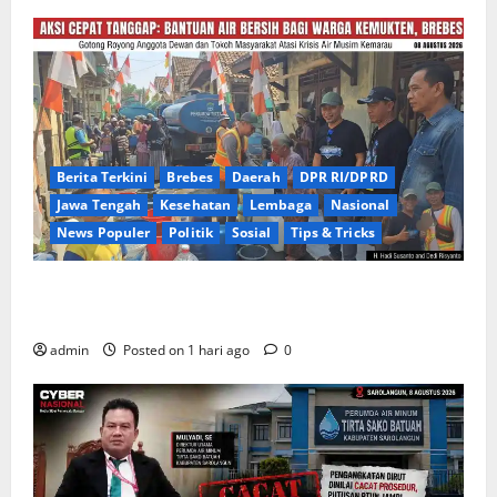
Berita Terkini
Brebes
Daerah
DPR RI/DPRD
Jawa Tengah
Kesehatan
Lembaga
Nasional
News Populer
Politik
Sosial
Tips & Tricks
Warga Kemukten Antusias Sambut Bantuan Air
Bersih dari H. Hadi Susanto dan Dedi Risyanto
admin
Posted on 1 hari ago
0