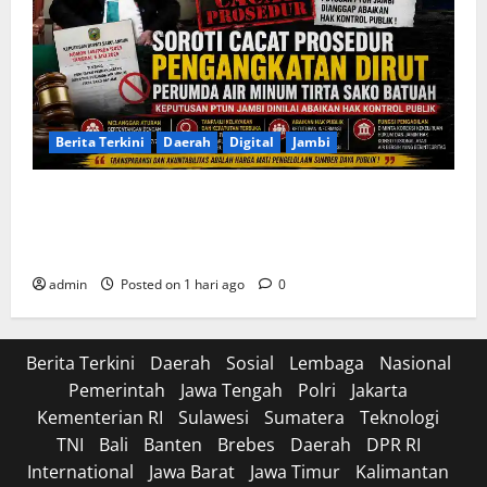
Berita Terkini
Daerah
Digital
Jambi
Soroti Cacat Prosedur Pengangkatan Dirut Perumda
Air Minum Tirta Sako Batuah, Keputusan PTUN Jambi
Dinilai Abaikan Hak Kontrol Publik
admin
Posted on 1 hari ago
0
Berita Terkini
Daerah
Sosial
Lembaga
Nasional
Pemerintah
Jawa Tengah
Polri
Jakarta
Kementerian RI
Sulawesi
Sumatera
Teknologi
TNI
Bali
Banten
Brebes
Daerah
DPR RI
International
Jawa Barat
Jawa Timur
Kalimantan