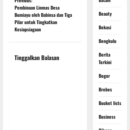
P
Batam
Previous:
Pembinaan Linmas Desa
o
Beauty
Bumiayu oleh Babinsa dan Tiga
Pilar untuk Tingkatkan
s
Bekasi
Kesiapsiagaan
t
Bengkulu
n
Berita
Tinggalkan Balasan
a
Terkini
v
Bogor
i
Brebes
g
Bucket lists
a
Business
t